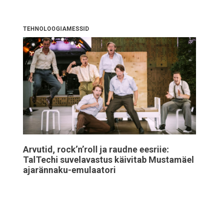
TEHNOLOOGIAMESSID
Arvutid, rock’n’roll ja raudne eesriie:
TalTechi suvelavastus käivitab Mustamäel
ajarännaku-emulaatori