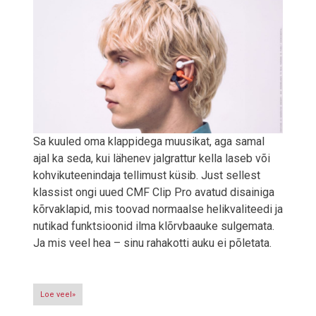
Sa kuuled oma klappidega muusikat, aga samal
ajal ka seda, kui lähenev jalgrattur kella laseb või
kohvikuteenindaja tellimust küsib. Just sellest
klassist ongi uued CMF Clip Pro avatud disainiga
kõrvaklapid, mis toovad normaalse helikvaliteedi ja
nutikad funktsioonid ilma klõrvbaauke sulgemata.
Ja mis veel hea – sinu rahakotti auku ei põletata.
Loe veel»