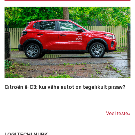
Citroën ë-C3: kui vähe autot on tegelikult piisav?
Veel teste»
LOGITECHI NURK