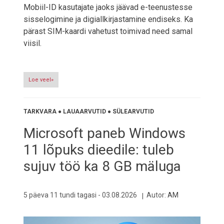
Mobiil-ID kasutajate jaoks jäävad e-teenustesse
sisselogimine ja digiallkirjastamine endiseks. Ka
pärast SIM-kaardi vahetust toimivad need samal
viisil.
Loe veel»
TARKVARA
●
LAUAARVUTID
●
SÜLEARVUTID
Microsoft paneb Windows
11 lõpuks dieedile: tuleb
sujuv töö ka 8 GB mäluga
5 päeva 11 tundi tagasi -
03.08.2026
Autor:
AM