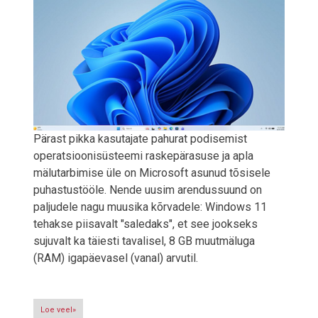
Pärast pikka kasutajate pahurat podisemist
operatsioonisüsteemi raskepärasuse ja apla
mälutarbimise üle on Microsoft asunud tõsisele
puhastustööle. Nende uusim arendussuund on
paljudele nagu muusika kõrvadele: Windows 11
tehakse piisavalt "saledaks", et see jookseks
sujuvalt ka täiesti tavalisel, 8 GB muutmäluga
(RAM) igapäevasel (vanal) arvutil.
Loe veel»