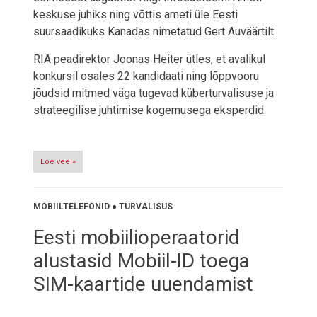
keskuse juhiks ning võttis ameti üle Eesti
suursaadikuks Kanadas nimetatud Gert Auväärtilt.
RIA peadirektor Joonas Heiter ütles, et avalikul
konkursil osales 22 kandidaati ning lõppvooru
jõudsid mitmed väga tugevad küberturvalisuse ja
strateegilise juhtimise kogemusega eksperdid.
Loe veel»
MOBIILTELEFONID
●
TURVALISUS
Eesti mobiilioperaatorid
alustasid Mobiil-ID toega
SIM-kaartide uuendamist