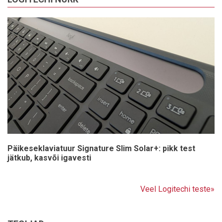
Päikeseklaviatuur Signature Slim Solar+: pikk test
jätkub, kasvõi igavesti
Veel Logitechi teste»