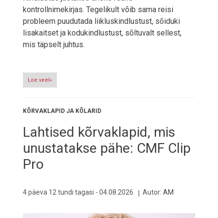
kontrollnimekirjas. Tegelikult võib sama reisi
probleem puudutada liikluskindlustust, sõiduki
lisakaitset ja kodukindlustust, sõltuvalt sellest,
mis täpselt juhtus.
Loe veel»
KÕRVAKLAPID JA KÕLARID
Lahtised kõrvaklapid, mis
unustatakse pähe: CMF Clip
Pro
4 päeva 12 tundi tagasi -
04.08.2026
Autor:
AM