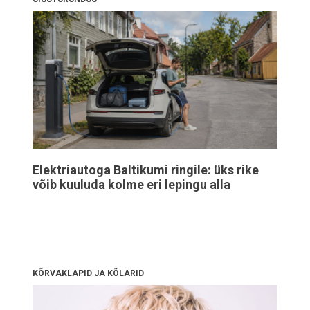
Elektriautoga Baltikumi ringile: üks rike
võib kuuluda kolme eri lepingu alla
KÕRVAKLAPID JA KÕLARID