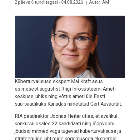
2 päeva 6 tundi tagasi -
04.08.2026
Autor:
AM
Küberturvalisuse ekspert Mai Kraft asus
esimesest augustist Riigi Infosüsteemi Ameti
keskuse juhiks ning võttis ameti üle Eesti
suursaadikuks Kanadas nimetatud Gert Auväärtilt.
RIA peadirektor Joonas Heiter ütles, et avalikul
konkursil osales 22 kandidaati ning lõppvooru
jõudsid mitmed väga tugevad küberturvalisuse ja
strateegilise juhtimise kogemusega eksperdid.