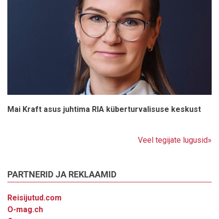
Mai Kraft asus juhtima RIA küberturvalisuse keskust
Veel tegijate lugusid»
PARTNERID JA REKLAAMID
Reisijutud.com
O-mag.ch