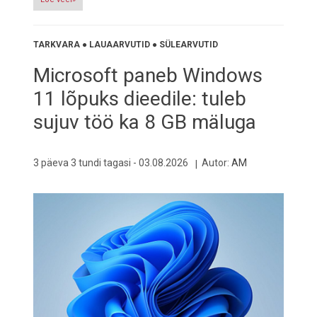
TARKVARA
●
LAUAARVUTID
●
SÜLEARVUTID
Microsoft paneb Windows
11 lõpuks dieedile: tuleb
sujuv töö ka 8 GB mäluga
3 päeva 3 tundi tagasi -
03.08.2026
Autor:
AM