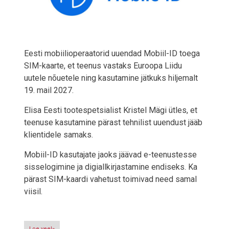
Eesti mobiilioperaatorid uuendad Mobiil-ID toega
SIM-kaarte, et teenus vastaks Euroopa Liidu
uutele nõuetele ning kasutamine jätkuks hiljemalt
19. mail 2027.
Elisa Eesti tootespetsialist Kristel Mägi ütles, et
teenuse kasutamine pärast tehnilist uuendust jääb
klientidele samaks.
Mobiil-ID kasutajate jaoks jäävad e-teenustesse
sisselogimine ja digiallkirjastamine endiseks. Ka
pärast SIM-kaardi vahetust toimivad need samal
viisil.
Loe veel»