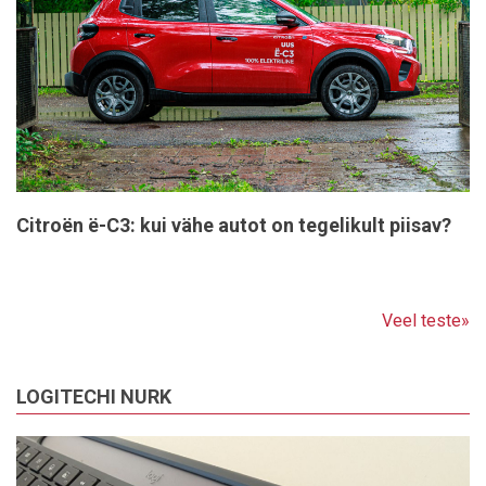
Citroën ë-C3: kui vähe autot on tegelikult piisav?
Veel teste»
LOGITECHI NURK