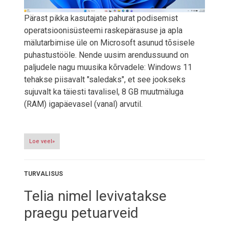
Pärast pikka kasutajate pahurat podisemist
operatsioonisüsteemi raskepärasuse ja apla
mälutarbimise üle on Microsoft asunud tõsisele
puhastustööle. Nende uusim arendussuund on
paljudele nagu muusika kõrvadele: Windows 11
tehakse piisavalt "saledaks", et see jookseks
sujuvalt ka täiesti tavalisel, 8 GB muutmäluga
(RAM) igapäevasel (vanal) arvutil.
Loe veel»
TURVALISUS
Telia nimel levivatakse
praegu petuarveid