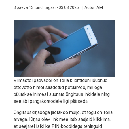
3 päeva 13 tundi tagasi -
03.08.2026
Autor:
AM
Viimastel päevadel on Telia klientideni jõudnud
ettevõtte nimel saadetud petuarved, millega
püütakse inimesi suunata õngitsuslinkidele ning
seeläbi pangakontodele ligi pääseda.
Õngitsuskirjadega jäetakse mulje, et tegu on Telia
arvega. Kirjas olev link meelitab saajaid klikkima,
et seejärel isiklike PIN-koodidega tehinguid