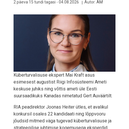
2 päeva 15 tundi tagasi -
04.08.2026
Autor:
AM
Küberturvalisuse ekspert Mai Kraft asus
esimesest augustist Riigi Infosüsteemi Ameti
keskuse juhiks ning võttis ameti üle Eesti
suursaadikuks Kanadas nimetatud Gert Auväärtilt.
RIA peadirektor Joonas Heiter ütles, et avalikul
konkursil osales 22 kandidaati ning lõppvooru
jõudsid mitmed väga tugevad küberturvalisuse ja
strateegilise juhtimise kogemusega eksperdid.