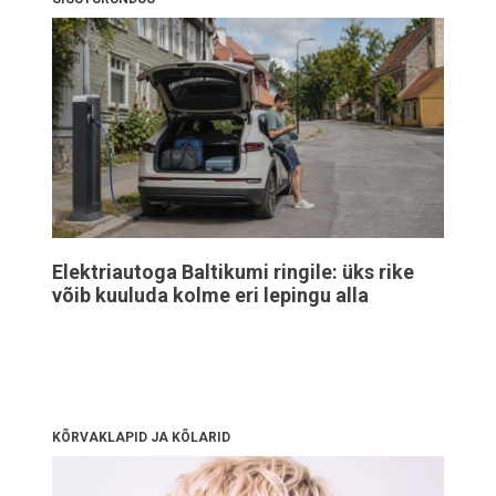
Elektriautoga Baltikumi ringile: üks rike
võib kuuluda kolme eri lepingu alla
KÕRVAKLAPID JA KÕLARID