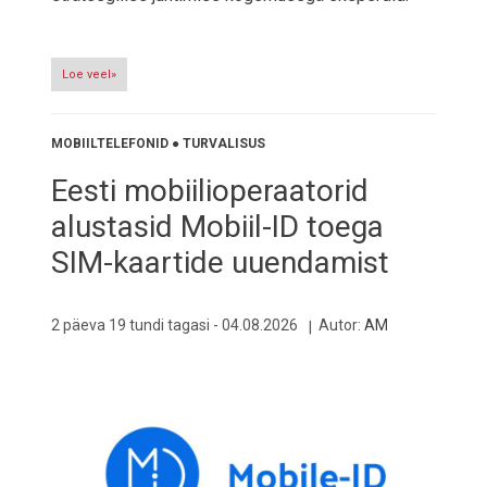
Loe veel»
MOBIILTELEFONID
●
TURVALISUS
Eesti mobiilioperaatorid
alustasid Mobiil-ID toega
SIM-kaartide uuendamist
2 päeva 19 tundi tagasi -
04.08.2026
Autor:
AM