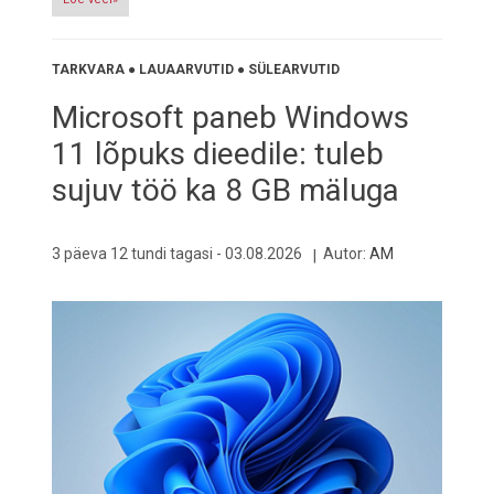
TARKVARA
●
LAUAARVUTID
●
SÜLEARVUTID
Microsoft paneb Windows
11 lõpuks dieedile: tuleb
sujuv töö ka 8 GB mäluga
3 päeva 12 tundi tagasi -
03.08.2026
Autor:
AM