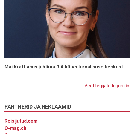
Mai Kraft asus juhtima RIA küberturvalisuse keskust
Veel tegijate lugusid»
PARTNERID JA REKLAAMID
Reisijutud.com
O-mag.ch