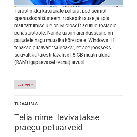
Pärast pikka kasutajate pahurat podisemist
operatsioonisüsteemi raskepärasuse ja apla
mälutarbimise üle on Microsoft asunud tõsisele
puhastustööle. Nende uusim arendussuund on
paljudele nagu muusika kõrvadele: Windows 11
tehakse piisavalt "saledaks", et see jookseks
sujuvalt ka täiesti tavalisel, 8 GB muutmäluga
(RAM) igapäevasel (vanal) arvutil.
Loe veel»
TURVALISUS
Telia nimel levivatakse
praegu petuarveid