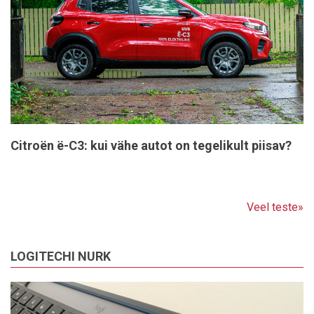
Citroën ë-C3: kui vähe autot on tegelikult piisav?
Veel teste»
LOGITECHI NURK