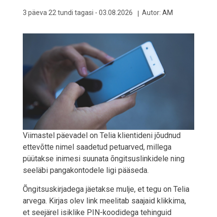
3 päeva 22 tundi tagasi -
03.08.2026
Autor:
AM
Viimastel päevadel on Telia klientideni jõudnud
ettevõtte nimel saadetud petuarved, millega
püütakse inimesi suunata õngitsuslinkidele ning
seeläbi pangakontodele ligi pääseda.
Õngitsuskirjadega jäetakse mulje, et tegu on Telia
arvega. Kirjas olev link meelitab saajaid klikkima,
et seejärel isiklike PIN-koodidega tehinguid