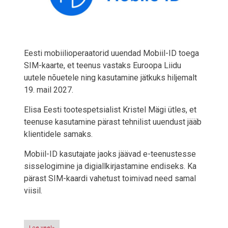
Eesti mobiilioperaatorid uuendad Mobiil-ID toega
SIM-kaarte, et teenus vastaks Euroopa Liidu
uutele nõuetele ning kasutamine jätkuks hiljemalt
19. mail 2027.
Elisa Eesti tootespetsialist Kristel Mägi ütles, et
teenuse kasutamine pärast tehnilist uuendust jääb
klientidele samaks.
Mobiil-ID kasutajate jaoks jäävad e-teenustesse
sisselogimine ja digiallkirjastamine endiseks. Ka
pärast SIM-kaardi vahetust toimivad need samal
viisil.
Loe veel»