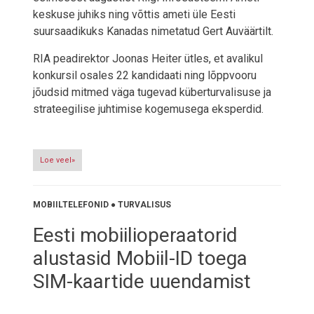
keskuse juhiks ning võttis ameti üle Eesti
suursaadikuks Kanadas nimetatud Gert Auväärtilt.
RIA peadirektor Joonas Heiter ütles, et avalikul
konkursil osales 22 kandidaati ning lõppvooru
jõudsid mitmed väga tugevad küberturvalisuse ja
strateegilise juhtimise kogemusega eksperdid.
Loe veel»
MOBIILTELEFONID
●
TURVALISUS
Eesti mobiilioperaatorid
alustasid Mobiil-ID toega
SIM-kaartide uuendamist