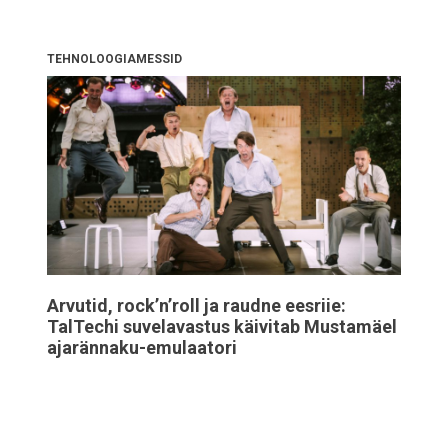
TEHNOLOOGIAMESSID
Arvutid, rock’n’roll ja raudne eesriie:
TalTechi suvelavastus käivitab Mustamäel
ajarännaku-emulaatori