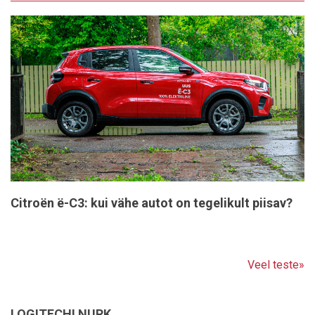
Citroën ë-C3: kui vähe autot on tegelikult piisav?
Veel teste»
LOGITECHI NURK