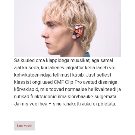
Sa kuuled oma klappidega muusikat, aga samal
ajal ka seda, kui lähenev jalgrattur kella laseb või
kohvikuteenindaja tellimust küsib. Just sellest
klassist ongi uued CMF Clip Pro avatud disainiga
kõrvaklapid, mis toovad normaalse helikvaliteedi ja
nutikad funktsioonid ilma klõrvbaauke sulgemata.
Ja mis veel hea – sinu rahakotti auku ei põletata.
Loe veel»