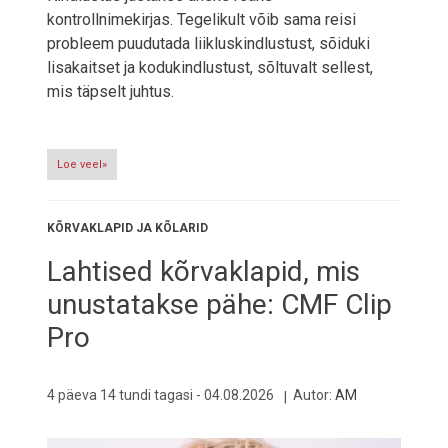
kontrollnimekirjas. Tegelikult võib sama reisi
probleem puudutada liikluskindlustust, sõiduki
lisakaitset ja kodukindlustust, sõltuvalt sellest,
mis täpselt juhtus.
Loe veel»
KÕRVAKLAPID JA KÕLARID
Lahtised kõrvaklapid, mis
unustatakse pähe: CMF Clip
Pro
4 päeva 14 tundi tagasi -
04.08.2026
Autor:
AM