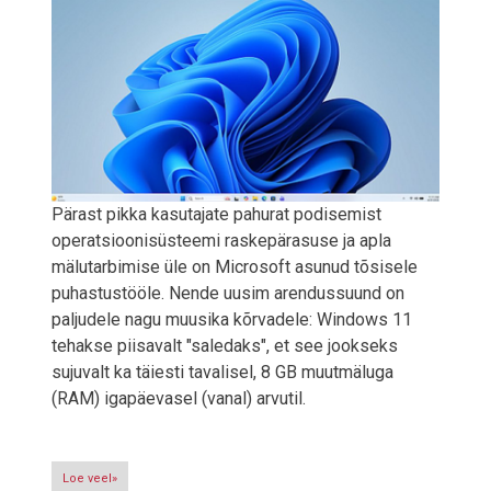
Pärast pikka kasutajate pahurat podisemist
operatsioonisüsteemi raskepärasuse ja apla
mälutarbimise üle on Microsoft asunud tõsisele
puhastustööle. Nende uusim arendussuund on
paljudele nagu muusika kõrvadele: Windows 11
tehakse piisavalt "saledaks", et see jookseks
sujuvalt ka täiesti tavalisel, 8 GB muutmäluga
(RAM) igapäevasel (vanal) arvutil.
Loe veel»