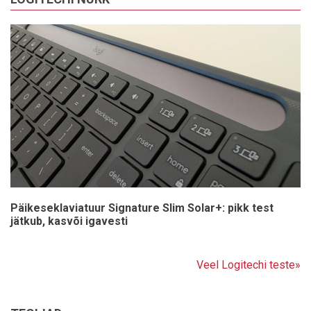
Päikeseklaviatuur Signature Slim Solar+: pikk test
jätkub, kasvõi igavesti
Veel Logitechi teste»