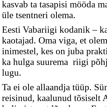
kasvab ta tasapisi mööda maa
üle tsentneri olema.
Eesti Vabariigi kodanik – k
kaotajad. Oma viga, et olem
inimestel, kes on juba prak
ka hulga suurema riigi põhj
lugu.
Ta ei ole allaandja tüüp. S
reisinud, kaalunud tõsiselt