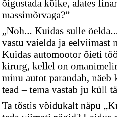
õigustada kõike, alates fina
massimõrvaga?”
„Noh... Kuidas sulle öelda..
vastu vaielda ja eelviimast 
Kuidas automootor õieti tö
kirurg, kellel on omanimelin
minu autot parandab, näeb k
tead – tema vastab ju küll tä
Ta tõstis võidukalt näpu „Ku