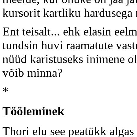
kursorit kartliku hardusega 
Ent teisalt... ehk elasin eel
tundsin huvi raamatute vast
nüüd karistuseks inimene ol
võib minna?
*
Tööleminek
Thori elu see peatükk algas