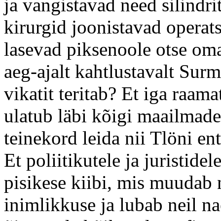
ja vangistavad need silindri
kirurgid joonistavad operat
lasevad piksenoole otse oma
aeg-ajalt kahtlustavalt Surm
vikatit teritab? Et iga raam
ulatub läbi kõigi maailmade
teinekord leida nii Tlöni e
Et poliitikutele ja juristide
pisikese kiibi, mis muudab 
inimlikkuse ja lubab neil na