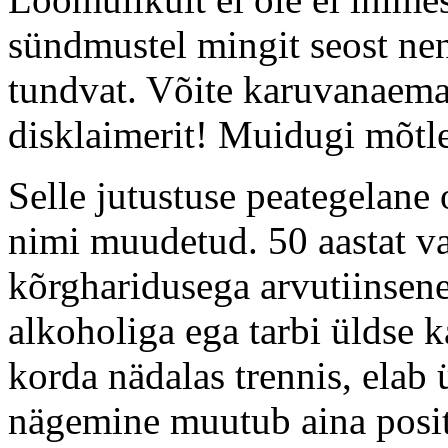
sündmustel mingit seost ne
tundvat. Võite karuvanaem
disklaimerit! Muidugi mõtle
Selle jutustuse peategelane
nimi muudetud. 50 aastat va
kõrgharidusega arvutiinsener.
alkoholiga ega tarbi üldse 
korda nädalas trennis, elab ül
nägemine muutub aina posit