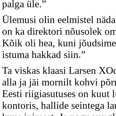
palga üle.”
Ülemusi olin eelmistel näda
on ka direktori nõusolek om
Kõik oli hea, kuni jõudsime
istuma hakkad siin.”
Ta viskas klaasi Larsen XOd
alla ja jäi mornilt kohvi põ
Eesti riigiasutuses on kuut
kontoris, hallide seintega l