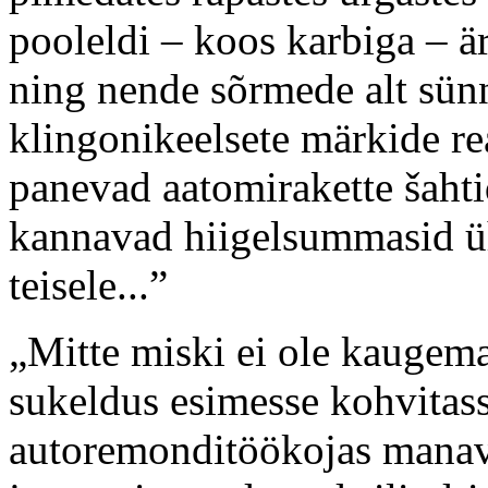
pooleldi – koos karbiga – ä
ning nende sõrmede alt sün
klingonikeelsete märkide r
panevad aatomirakette šahti
kannavad hiigelsummasid üh
teisele...”
„Mitte miski ei ole kaugema
sukeldus esimesse kohvitassi
autoremonditöökojas mana