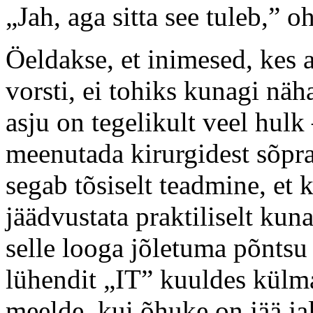
„Jah, aga sitta see tuleb,” o
Öeldakse, et inimesed, kes 
vorsti, ei tohiks kunagi näh
asju on tegelikult veel hul
meenutada kirurgidest sõpra
segab tõsiselt teadmine, et k
jäädvustata praktiliselt kun
selle looga jõletuma põntsu
lühendit „IT” kuuldes külma
meelde, kui õhuke on jää jal