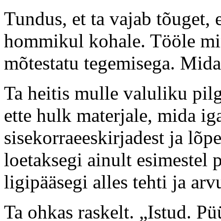
Tundus, et ta vajab tõuget, e
hommikul kohale. Tööle mine
mõtestatu tegemisega. Mida 
Ta heitis mulle valuliku pil
ette hulk materjale, mida ig
sisekorraeeskirjadest ja lõp
loetaksegi ainult esimestel 
ligipääsegi alles tehti ja arv
Ta ohkas raskelt. „Istud. P