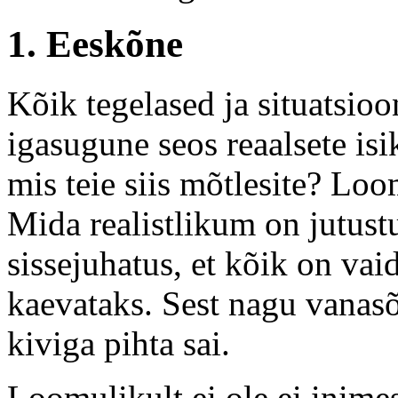
1. Eeskõne
Kõik tegelased ja situatsioo
igasugune seos reaalsete isi
mis teie siis mõtlesite? Lo
Mida realistlikum on jutust
sissejuhatus, et kõik on vaid
kaevataks. Sest nagu vanasõ
kiviga pihta sai.
Loomulikult ei ole ei inime