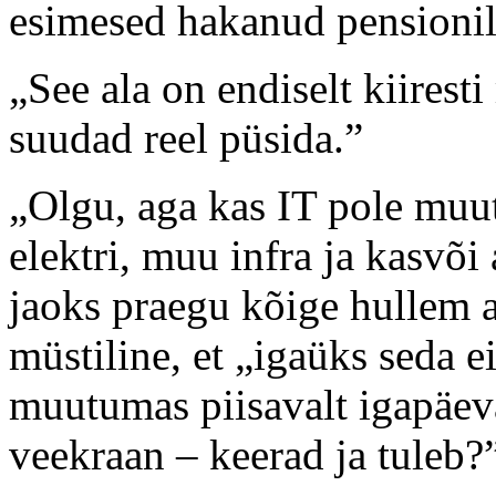
esimesed hakanud pensioni
„See ala on endiselt kiirest
suudad reel püsida.”
„Olgu, aga kas IT pole muut
elektri, muu infra ja kasvõ
jaoks praegu kõige hullem a
müstiline, et „igaüks seda e
muutumas piisavalt igapäev
veekraan – keerad ja tuleb?