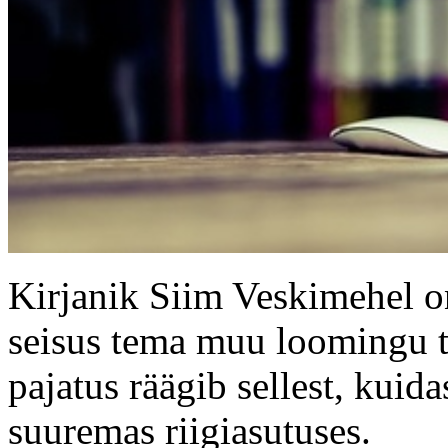
Kirjanik Siim Veskimehel on
seisus tema muu loomingu ta
pajatus räägib sellest, kuid
suuremas riigiasutuses.