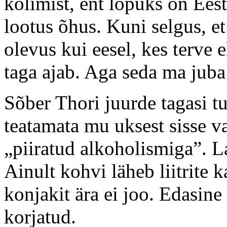
kolimist, ent lõpuks on Eesti
lootus õhus. Kuni selgus, 
olevus kui eesel, kes terve 
taga ajab. Aga seda ma juba 
Sõber Thori juurde tagasi tu
teatamata mu uksest sisse v
„piiratud alkoholismiga”. L
Ainult kohvi läheb liitrite k
konjakit ära ei joo. Edasine
korjatud.