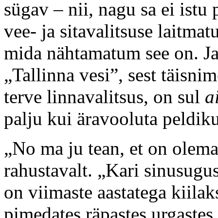
sügav – nii, nagu sa ei istu 
vee- ja sitavalitsuse laitma
mida nähtamatum see on. Ja 
„Tallinna vesi”, sest täisni
terve linnavalitsus, on sul
a
palju kui äravooluta peldiku
„No ma ju tean, et on olema
rahustavalt. „Kari sinusugus
on viimaste aastatega kiilak
pimedates räpastes urgastes