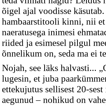
teda viimati nägid? Leidus n
õigel ajal voodisse käsutab. 
hambaarstitooli kinni, nii 
naeratusega inimesi ehmata
riided ja esimesel pilgul m
õnnelikum on, seda ma ei te
Nojah, see läks halvasti... 
lugesin, et juba paarkümmend
ettekujutus sellisest 20-ses
aegunud – nohikud on vahe