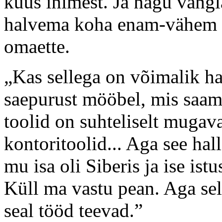
kuus inimest. Ja nagu vangl
halvema koha enam-vähem k
omaette.
„Kas sellega on võimalik ha
saepurust mööbel, mis saama
toolid on suhteliselt mugav
kontoritoolid... Aga see hall
mu isa oli Siberis ja ise ist
Küll ma vastu pean. Aga sel
seal tööd teevad.”