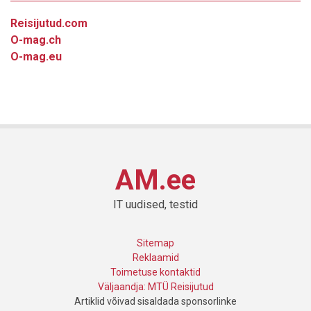
Reisijutud.com
O-mag.ch
O-mag.eu
AM.ee
IT uudised, testid
Sitemap
Reklaamid
Toimetuse kontaktid
Väljaandja: MTÜ Reisijutud
Artiklid võivad sisaldada sponsorlinke