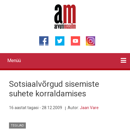
Liigu
edasi
põhisisu
juurde
Menüü
Primary
links
Kontaktid
Reklaam
Videod
Testid
Lahendused
Sõidukid
Arhiiv
English
Otsi
Sotsiaalvõrgud sisemiste
suhete korraldamises
16 aastat tagasi - 28.12.2009
Autor:
Jaan Vare
TEGIJAD