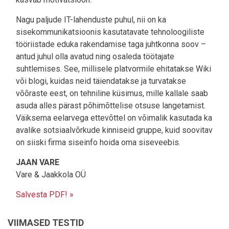
Nagu paljude IT-lahenduste puhul, nii on ka
sisekommunikatsioonis kasutatavate tehnoloogiliste
tööriistade eduka rakendamise taga juhtkonna soov –
antud juhul olla avatud ning osaleda töötajate
suhtlemises. See, millisele platvormile ehitatakse Wiki
või blogi, kuidas neid täiendatakse ja turvatakse
võõraste eest, on tehniline küsimus, mille kallale saab
asuda alles pärast põhimõttelise otsuse langetamist.
Väiksema eelarvega ettevõttel on võimalik kasutada ka
avalike sotsiaalvõrkude kinniseid gruppe, kuid soovitav
on siiski firma siseinfo hoida oma siseveebis.
JAAN VARE
Vare & Jaakkola OÜ
Salvesta PDF! »
VIIMASED TESTID