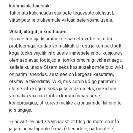
kommunikatsioonile.
Tahtmata kahandada reaalsete tegevuste olulisust,
viitan paarile olulisemale virtuaalsele võimalusele.
Wikid, blogid ja küsitlused
Iga uue töötaja liitumisel seisab ettevõtte silmitsi
probleemiga, kuidas võimalikult kiiresti ja kompaktselt
kogu tööks vajalik info uuele inimesele anda, kusjuures
olemasolevad töötajad ei tohiks oma niigi vähest aega
sellele kulutada. Sisemiseks kasutuseks mõeldud wiki
on parim lahendus, sest see on kergesti kasutatav,
otsitav ja täiendatav. Wiki, mis sobib kõige paremini
üldise info kogumiseks ja täiendamiseks, on ka hea
võimalus viia uus töötaja kurssi firmasisese
kõnepruugiga, st kõikvõimalike akronüümide, lühendite
ja slängiga.
Erinevalt levinud arvamusest, et blogide mõte on info
jagamine väljapoole firmat (klientidele, partneritele),