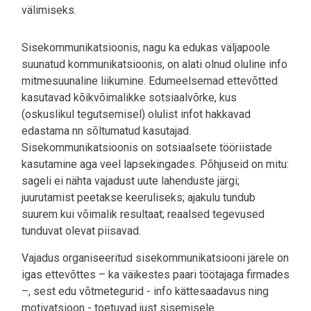
välimiseks.
Sisekommunikatsioonis, nagu ka edukas väljapoole
suunatud kommunikatsioonis, on alati olnud oluline info
mitmesuunaline liikumine. Edumeelsemad ettevõtted
kasutavad kõikvõimalikke sotsiaalvõrke, kus
(oskuslikul tegutsemisel) olulist infot hakkavad
edastama nn sõltumatud kasutajad.
Sisekommunikatsioonis on sotsiaalsete tööriistade
kasutamine aga veel lapsekingades. Põhjuseid on mitu:
sageli ei nähta vajadust uute lahenduste järgi;
juurutamist peetakse keeruliseks; ajakulu tundub
suurem kui võimalik resultaat; reaalsed tegevused
tunduvat olevat piisavad.
Vajadus organiseeritud sisekommunikatsiooni järele on
igas ettevõttes – ka väikestes paari töötajaga firmades
–, sest edu võtmetegurid - info kättesaadavus ning
motivatsioon - toetuvad just sisemisele