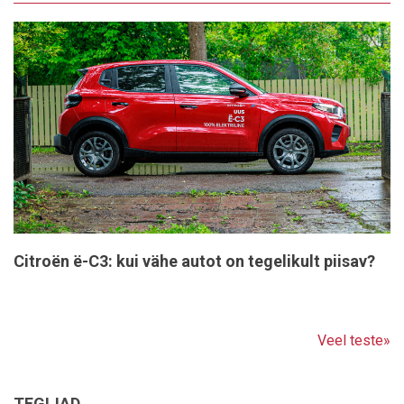
Citroën ë-C3: kui vähe autot on tegelikult piisav?
Veel teste»
TEGIJAD