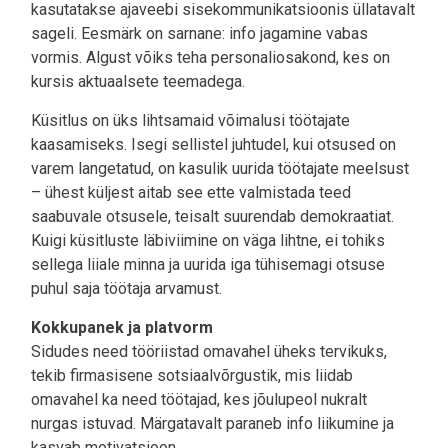
kasutatakse ajaveebi sisekommunikatsioonis üllatavalt
sageli. Eesmärk on sarnane: info jagamine vabas
vormis. Algust võiks teha personaliosakond, kes on
kursis aktuaalsete teemadega.
Küsitlus on üks lihtsamaid võimalusi töötajate
kaasamiseks. Isegi sellistel juhtudel, kui otsused on
varem langetatud, on kasulik uurida töötajate meelsust
– ühest küljest aitab see ette valmistada teed
saabuvale otsusele, teisalt suurendab demokraatiat.
Kuigi küsitluste läbiviimine on väga lihtne, ei tohiks
sellega liiale minna ja uurida iga tühisemagi otsuse
puhul saja töötaja arvamust.
Kokkupanek ja platvorm
Sidudes need tööriistad omavahel üheks tervikuks,
tekib firmasisene sotsiaalvõrgustik, mis liidab
omavahel ka need töötajad, kes jõulupeol nukralt
nurgas istuvad. Märgatavalt paraneb info liikumine ja
kasvab motivatsioon.