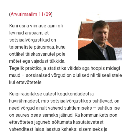
(
Arvutimaailm 11/09
)
Kuni üsna viimase ajani oli
levinud arusaam, et
sotsiaalvõrgustikud on
teismeliste pärusmaa, kuhu
ontlikel täiskasvanutel pole
mõtet ega vajadust tükkida.
Tegelik praktika ja statistika väidab aga hoopis midagi
muud – sotsiaalsed võrgud on olulised nii täisealistele
kui ettevõtetele.
Kuigi räägitakse uutest kogukondadest ja
huvirühmadest, mis sotsiaalvõrgustikes suhtlevad, on
need võrgud ainult vahend suhtlemiseks – suhtlus ise
on suures osas samaks jäänud. Ka kommunikatsioon
ettevõtetes jaguneb sõltumata kasutatavatest
vahenditest laias laastus kaheks: sisemiseks ja