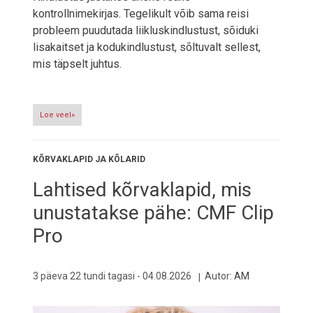
kontrollnimekirjas. Tegelikult võib sama reisi
probleem puudutada liikluskindlustust, sõiduki
lisakaitset ja kodukindlustust, sõltuvalt sellest,
mis täpselt juhtus.
Loe veel»
KÕRVAKLAPID JA KÕLARID
Lahtised kõrvaklapid, mis
unustatakse pähe: CMF Clip
Pro
3 päeva 22 tundi tagasi -
04.08.2026
Autor:
AM