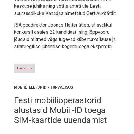
keskuse juhiks ning võttis ameti üle Eesti
suursaadikuks Kanadas nimetatud Gert Auväärtilt.
RIA peadirektor Joonas Heiter ütles, et avalikul
konkursil osales 22 kandidaati ning lõppvooru
jõudsid mitmed väga tugevad küberturvalisuse ja
strateegilise juhtimise kogemusega eksperdid.
Loe veel»
MOBIILTELEFONID
●
TURVALISUS
Eesti mobiilioperaatorid
alustasid Mobiil-ID toega
SIM-kaartide uuendamist