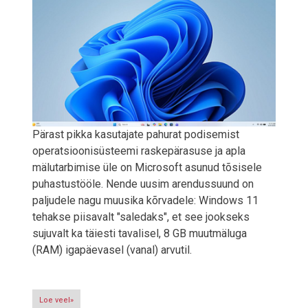
Pärast pikka kasutajate pahurat podisemist
operatsioonisüsteemi raskepärasuse ja apla
mälutarbimise üle on Microsoft asunud tõsisele
puhastustööle. Nende uusim arendussuund on
paljudele nagu muusika kõrvadele: Windows 11
tehakse piisavalt "saledaks", et see jookseks
sujuvalt ka täiesti tavalisel, 8 GB muutmäluga
(RAM) igapäevasel (vanal) arvutil.
Loe veel»