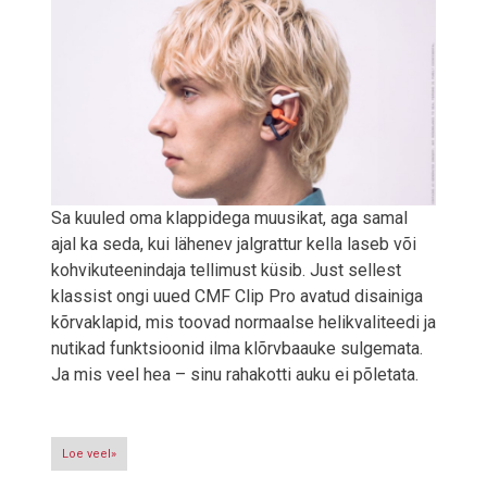
Sa kuuled oma klappidega muusikat, aga samal
ajal ka seda, kui lähenev jalgrattur kella laseb või
kohvikuteenindaja tellimust küsib. Just sellest
klassist ongi uued CMF Clip Pro avatud disainiga
kõrvaklapid, mis toovad normaalse helikvaliteedi ja
nutikad funktsioonid ilma klõrvbaauke sulgemata.
Ja mis veel hea – sinu rahakotti auku ei põletata.
Loe veel»