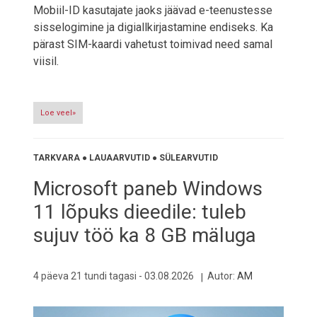
Mobiil-ID kasutajate jaoks jäävad e-teenustesse
sisselogimine ja digiallkirjastamine endiseks. Ka
pärast SIM-kaardi vahetust toimivad need samal
viisil.
Loe veel»
TARKVARA
●
LAUAARVUTID
●
SÜLEARVUTID
Microsoft paneb Windows
11 lõpuks dieedile: tuleb
sujuv töö ka 8 GB mäluga
4 päeva 21 tundi tagasi -
03.08.2026
Autor:
AM