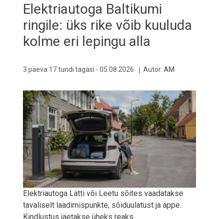
Elektriautoga Baltikumi
ringile: üks rike võib kuuluda
kolme eri lepingu alla
3 päeva 17 tundi tagasi -
05.08.2026
Autor:
AM
Elektriautoga Lätti või Leetu sõites vaadatakse
tavaliselt laadimispunkte, sõiduulatust ja äppe.
Kindlustus jäetakse üheks reaks