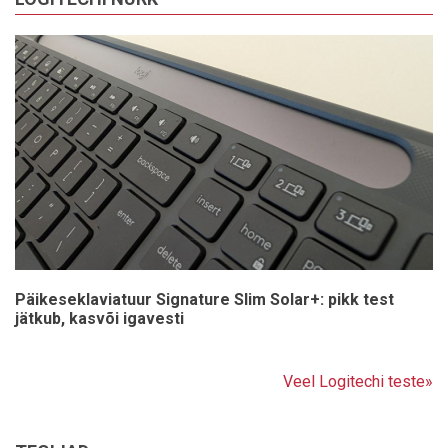
Päikeseklaviatuur Signature Slim Solar+: pikk test
jätkub, kasvõi igavesti
Veel Logitechi teste»