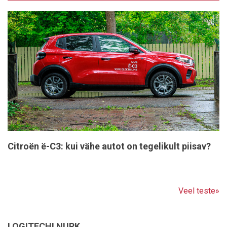
Citroën ë-C3: kui vähe autot on tegelikult piisav?
Veel teste»
LOGITECHI NURK