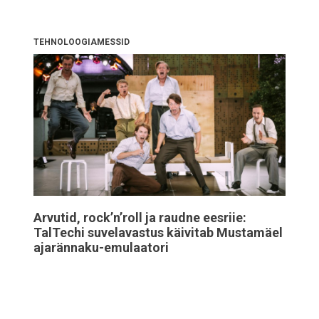
TEHNOLOOGIAMESSID
Arvutid, rock’n’roll ja raudne eesriie:
TalTechi suvelavastus käivitab Mustamäel
ajarännaku-emulaatori