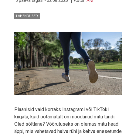
5 päeva tagasi - 02.08.2026
Autor:
AM
LAHENDUSED
Plaanisid vaid korraks Instagrami või TikToki
kiigata, kuid ootamatult on möödunud mitu tundi.
Oled sõltlane? Võõrutuseks on olemas mitu head
äppi, mis vahetavad halva rühi ja kehva enesetunde