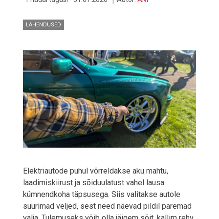
KATUST
LAHENDUSED
Elektriautode puhul võrreldakse aku mahtu,
laadimiskiirust ja sõiduulatust vahel lausa
kümnendkoha täpsusega. Siis valitakse autole
suurimad veljed, sest need näevad pildil paremad
välja. Tulemuseks võib olla jäigem sõit, kallim rehv