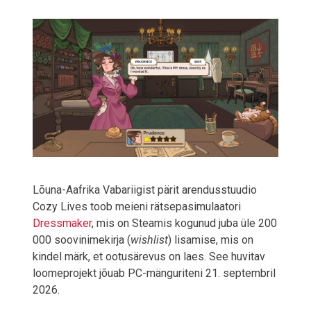
Lõuna-Aafrika Vabariigist pärit arendusstuudio
Cozy Lives toob meieni rätsepasimulaatori
Dressmaker
, mis on Steamis kogunud juba üle 200
000 soovinimekirja (
wishlist
) lisamise, mis on
kindel märk, et ootusärevus on laes. See huvitav
loomeprojekt jõuab PC-mänguriteni 21. septembril
2026.