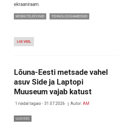
ekraaniraam.
MOBIILTELEFONID
TEHNOLOOGIAMESSID
LOE VEEL
-
TECNO
LUBAB
NUTITELEFONI,
MILLEL
EKRAANISERV
Lõuna-Eesti metsade vahel
PUUDUB
TÄIESTI
asuv Side ja Laptopi
Muuseum vajab katust
1 nädal tagasi - 31.07.2026
Autor:
AM
UUDISED