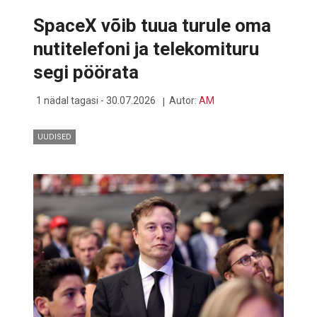
PÄEV,
MIL
SpaceX võib tuua turule oma
SINU
SÜSTEEMIADMINISTRAATOR
nutitelefoni ja telekomituru
VÄÄRIB
PITSAT,
segi pöörata
TORTI
JA
TÄNULIKKUST
1 nädal tagasi - 30.07.2026
Autor:
AM
UUDISED