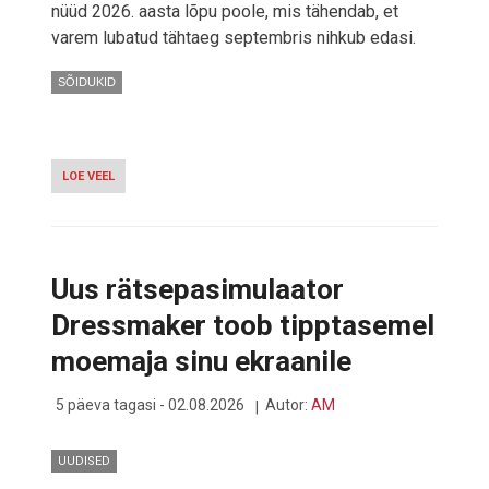
nüüd 2026. aasta lõpu poole, mis tähendab, et
varem lubatud tähtaeg septembris nihkub edasi.
SÕIDUKID
LOE VEEL
-
TATA
MOTORSI
IVECO-
TEHING
LÜKKUB
Uus rätsepasimulaator
TEIST
KORDA
Dressmaker toob tipptasemel
EDASI
moemaja sinu ekraanile
5 päeva tagasi - 02.08.2026
Autor:
AM
UUDISED