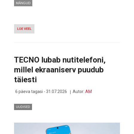
MÄNGUD
LOE VEEL
-
UUS
RÄTSEPASIMULAATOR
DRESSMAKER
TOOB
TIPPTASEMEL
TECNO lubab nutitelefoni,
MOEMAJA
SINU
millel ekraaniserv puudub
EKRAANILE
täiesti
6 päeva tagasi - 31.07.2026
Autor:
AM
UUDISED