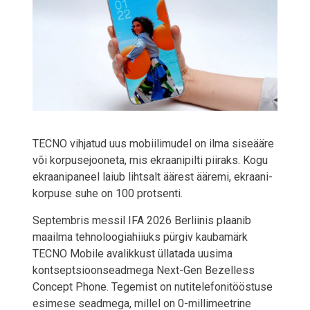
TECNO vihjatud uus mobiilimudel on ilma siseääre
või korpusejooneta, mis ekraanipilti piiraks. Kogu
ekraanipaneel laiub lihtsalt äärest ääremi, ekraani-
korpuse suhe on 100 protsenti.
Septembris messil IFA 2026 Berliinis plaanib
maailma tehnoloogiahiiuks pürgiv kaubamärk
TECNO Mobile avalikkust üllatada uusima
kontseptsioonseadmega Next-Gen Bezelless
Concept Phone. Tegemist on nutitelefonitööstuse
esimese seadmega, millel on 0-millimeetrine