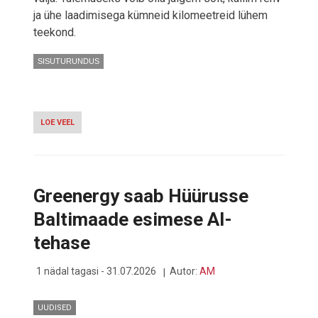
ja ühe laadimisega kümneid kilomeetreid lühem
teekond.
SISUTURUNDUS
LOE VEEL
-
SUUREM
VELG
MAKSAB
ROHKEM
JA
Greenergy saab Hüürusse
SÕIDAB
VÄHEM
Baltimaade esimese AI-
tehase
1 nädal tagasi - 31.07.2026
Autor:
AM
UUDISED