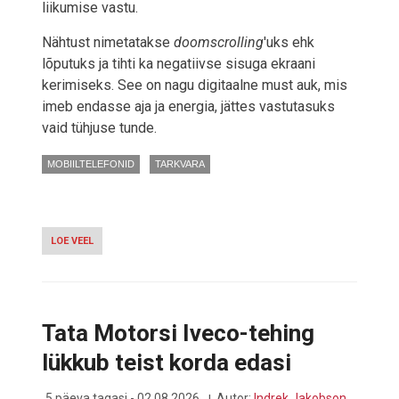
liikumise vastu.
Nähtust nimetatakse
doomscrolling
'uks ehk
lõputuks ja tihti ka negatiivse sisuga ekraani
kerimiseks. See on nagu digitaalne must auk, mis
imeb endasse aja ja energia, jättes vastutasuks
vaid tühjuse tunde.
MOBIILTELEFONID
TARKVARA
LOE VEEL
-
ÄRA
SKROLLI!
ÄPID,
MIS
HOIAVAD
Tata Motorsi Iveco-tehing
EKRAANIST
EEMAL
lükkub teist korda edasi
JA
TASUVAD
LIIKUMISE
5 päeva tagasi - 02.08.2026
Autor:
Indrek Jakobson