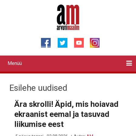
Liigu
edasi
põhisisu
juurde
Menüü
Primary
links
Kontaktid
Reklaam
Videod
Testid
Lahendused
Sõidukid
Arhiiv
English
Otsi
Esilehe uudised
Ära skrolli! Äpid, mis hoiavad
ekraanist eemal ja tasuvad
liikumise eest