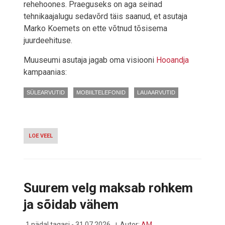
rehehoones. Praeguseks on aga seinad
tehnikaajalugu sedavõrd täis saanud, et asutaja
Marko Koemets on ette võtnud tõsisema
juurdeehituse.
Muuseumi asutaja jagab oma visiooni
Hooandja
kampaanias:
SÜLEARVUTID
MOBIILTELEFONID
LAUAARVUTID
LOE VEEL
-
LÕUNA-
EESTI
METSADE
VAHEL
ASUV
Suurem velg maksab rohkem
SIDE
JA
ja sõidab vähem
LAPTOPI
MUUSEUM
VAJAB
1 nädal tagasi - 31.07.2026
Autor:
AM