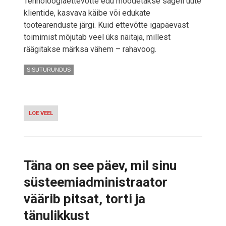
Tehnoloogiaettevõtte edu mõõdetakse sageli uute
klientide, kasvava käibe või edukate
tootearenduste järgi. Kuid ettevõtte igapäevast
toimimist mõjutab veel üks näitaja, millest
räägitakse märksa vähem – rahavoog.
SISUTURUNDUS
LOE VEEL
-
TEHNOLOOGIAETTEVÕTTE
RAHAVOOG:
ARVED,
KASV
JA
Täna on see päev, mil sinu
KÄIBEKAPITALI
VAJADUS
süsteemiadministraator
väärib pitsat, torti ja
tänulikkust