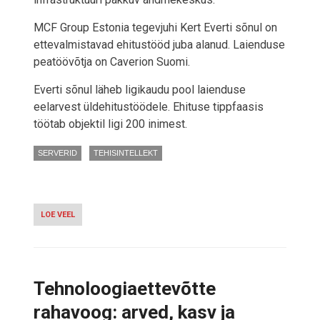
MCF Group Estonia tegevjuhi Kert Everti sõnul on
ettevalmistavad ehitustööd juba alanud. Laienduse
peatöövõtja on Caverion Suomi.
Everti sõnul läheb ligikaudu pool laienduse
eelarvest üldehitustöödele. Ehituse tippfaasis
töötab objektil ligi 200 inimest.
SERVERID
TEHISINTELLEKT
LOE VEEL
-
GREENERGY
SAAB
HÜÜRUSSE
BALTIMAADE
ESIMESE
Tehnoloogiaettevõtte
AI-
TEHASE
rahavoog: arved, kasv ja