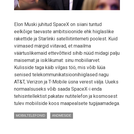
Elon Muski juhitud SpaceX on siiani tuntud
eelkõige taevaste ambitsioonide ehk hiiglaslike
rakettide ja Starlinki satelliitinterneti poolest. Kuid
viimased märgid viitavad, et maailma
väärtuslikemaid ettevõtteid sihib nüüd midagi palju
maisemat ja isiklikumat: sinu mobiiliarvet.
Kulisside taga käib vilgas töö, mis võib lüüa
senised telekommunikatsioonihiiglased nagu
AT&T, Verizon ja T-Mobile üsna verest välja. Uueks
normaalsuseks võib saada SpaceX-i enda
tehisintellektist pakatav nutitelefon ja kosmosest
tulev mobiilside koos maapealsete tugijaamadega.
MOBIILTELEFONID
ANDMESIDE