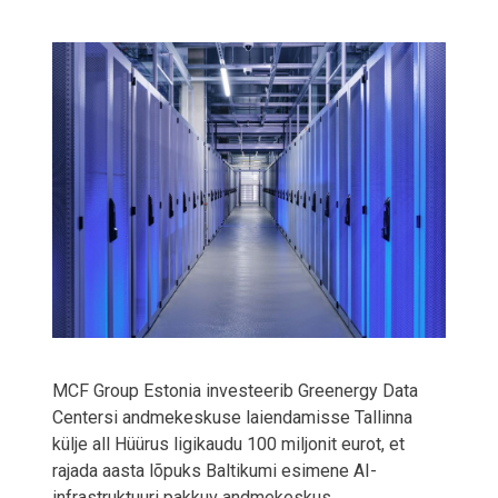
MCF Group Estonia investeerib Greenergy Data
Centersi andmekeskuse laiendamisse Tallinna
külje all Hüürus ligikaudu 100 miljonit eurot, et
rajada aasta lõpuks Baltikumi esimene AI-
infrastruktuuri pakkuv andmekeskus.