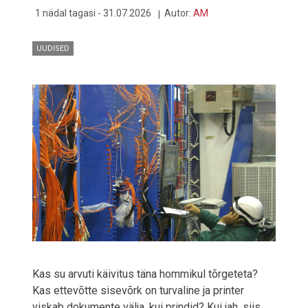
1 nädal tagasi - 31.07.2026
Autor:
AM
UUDISED
Kas su arvuti käivitus täna hommikul tõrgeteta?
Kas ettevõtte sisevõrk on turvaline ja printer
viskab dokumente välja, kui prindid? Kui jah, siis