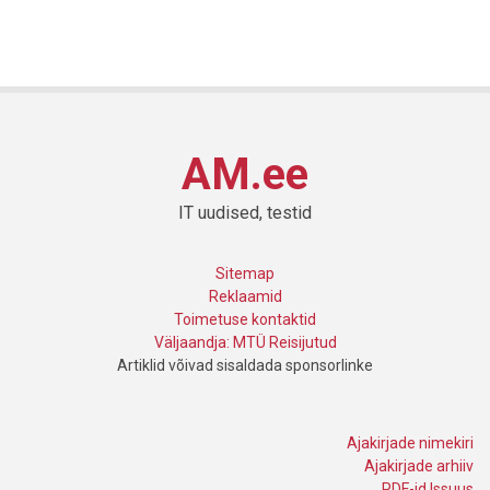
AM.ee
IT uudised, testid
Sitemap
Reklaamid
Toimetuse kontaktid
Väljaandja: MTÜ Reisijutud
Artiklid võivad sisaldada sponsorlinke
Ajakirjade nimekiri
Ajakirjade arhiiv
PDF-id Issuus