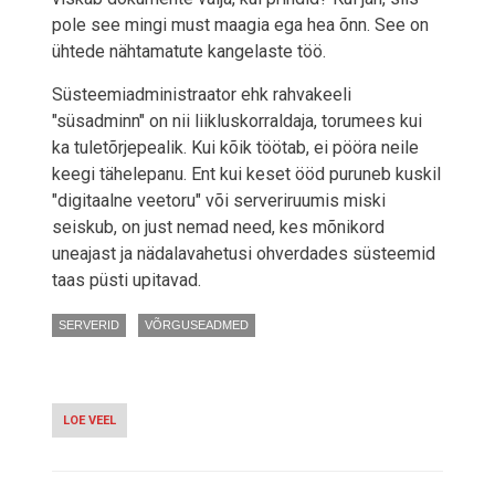
pole see mingi must maagia ega hea õnn. See on
ühtede nähtamatute kangelaste töö.
Süsteemiadministraator ehk rahvakeeli
"süsadminn" on nii liikluskorraldaja, torumees kui
ka tuletõrjepealik. Kui kõik töötab, ei pööra neile
keegi tähelepanu. Ent kui keset ööd puruneb kuskil
"digitaalne veetoru" või serveriruumis miski
seiskub, on just nemad need, kes mõnikord
uneajast ja nädalavahetusi ohverdades süsteemid
taas püsti upitavad.
SERVERID
VÕRGUSEADMED
LOE VEEL
-
TÄNA
ON
SEE