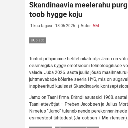
Skandinaavia meelerahu purg
(3A)
KLAPID
toob hygge koju
ON
KOHAL
JA
1 kuu tagasi - 18.06.2026
Autor:
AM
PANEVAD
HELI
PURKI
UUDISED
Tuntud põhjamaine helitehnikatootja Jamo on võt
eesmärgiks
hygge
emotsiooni tehnoloogilisse vo
valada. Juba 2026. aasta juulis jõuab maailmaturu
juhtmevabade kõlarite seeria HYG, mis on sügaval
inspireeritud kuulsast Skandinaavia kontseptsioon
Jamo on Taani firma. Brändi asutasid 1968. aastal
Taani ettevõtjat – Preben Jacobsen ja Julius Mor
Nimetus "Jamo" tuleneb nende perekonnanimede
esimestest tähtedest (
Ja
-cobsen +
Mo
-rtensen).