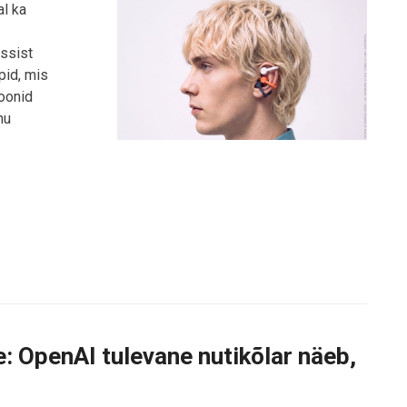
al ka
assist
pid, mis
ioonid
nu
 OpenAI tulevane nutikõlar näeb,