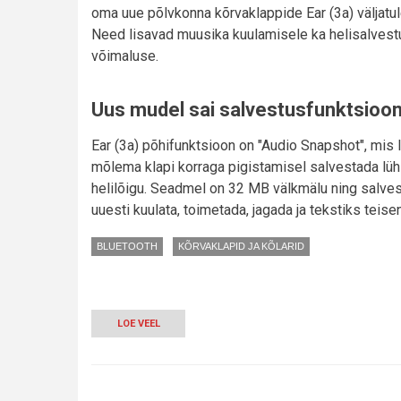
oma uue põlvkonna kõrvaklappide Ear (3a) väljatul
Need lisavad muusika kuulamisele ka helisalves
võimaluse.
Uus mudel sai salvestusfunktsioon
Ear (3a) põhifunktsioon on "Audio Snapshot", mis 
mõlema klapi korraga pigistamisel salvestada lü
helilõigu. Seadmel on 32 MB välkmälu ning salves
uuesti kuulata, toimetada, jagada ja tekstiks teise
BLUETOOTH
KÕRVAKLAPID JA KÕLARID
LOE VEEL
-
LONDONI
IDUFIRMA
UUED
NOTHING
EAR