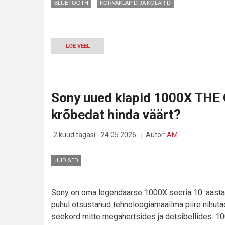
BLUETOOTH
KÕRVAKLAPID JA KÕLARID
LOE VEEL
-
SKANDINAAVIA
MEELERAHU
PURGIS:
JAMO
UUS
Sony uued klapid 1000X THE
HYG
KÕLARISEERIA
krõbedat hinda väärt?
TOOB
HYGGE
KOJU
2 kuud tagasi - 24.05.2026
Autor:
AM
UUDISED
Sony on oma legendaarse 1000X seeria 10. aast
puhul otsustanud tehnoloogiamaailma piire nihuta
seekord mitte megahertsides ja detsibellides. 