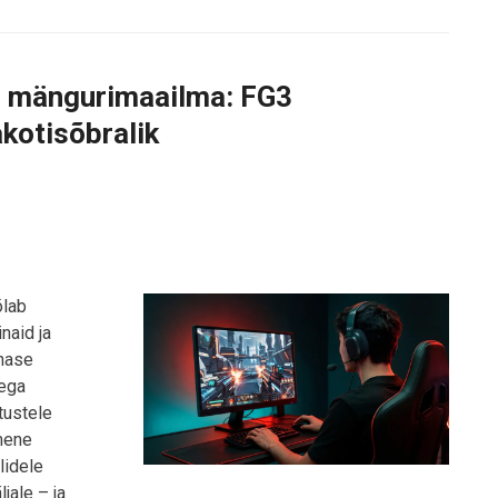
i mängurimaailma: FG3
kotisõbralik
õlab
naid ja
ohase
dega
tustele
imene
lidele
jale – ja