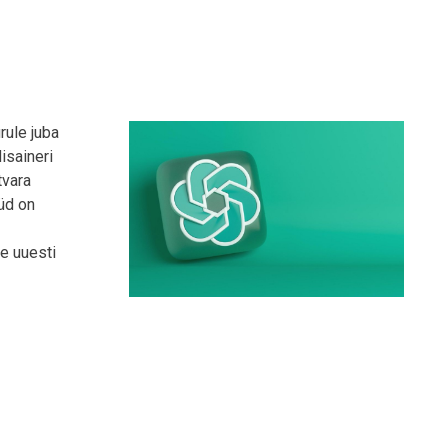
rule juba
isaineri
tvara
üd on
e uuesti