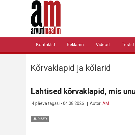
Liigu
edasi
põhisisu
juurde
Kontaktid
Reklaam
Videod
Testid
Primary
links
Kõrvaklapid ja kõlarid
Lahtised kõrvaklapid, mis un
4 päeva tagasi - 04.08.2026
Autor:
AM
UUDISED