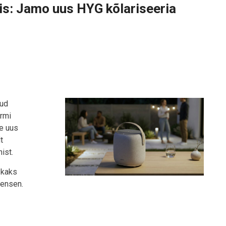
is: Jamo uus HYG kõlariseeria
nud
rmi
le uus
t
ist.
 kaks
tensen.