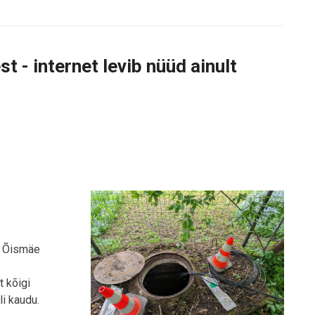
 - internet levib nüüd ainult
na Õismäe
t kõigi
li kaudu.