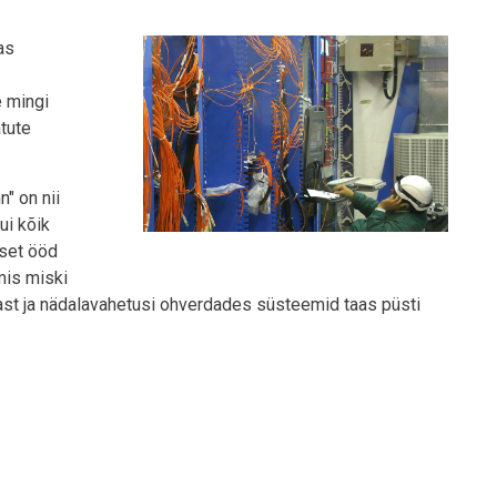
as
e mingi
tute
" on nii
ui kõik
eset ööd
mis miski
ast ja nädalavahetusi ohverdades süsteemid taas püsti