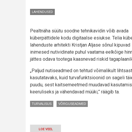
LAHENDUSED
Pealtnäha süütu soodne tehnikavidin võib avada
küberpättidele kodu digitaalse esiukse. Telia küb
lahenduste arhitekti Kristjan Aljase sõnul kipuvad
inimesed nutividinate puhul vaatama eelkõige hinna
jättes odava tootega kaasnevad riskid tagaplaanil
„Paljud nutiseadmed on tehtud võimalikult lihtsast
kasutatavaks, kuid turvafunktsioonid on sageli täi
puudu, sest kaitsemeetmed muudavad kasutami
keeruliseks ja vähendavad müüki,” räägib ta.
TURVALISUS
VÕRGUSEADMED
LOE VEEL
-