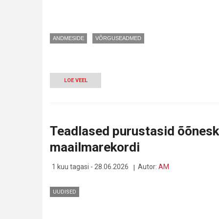
ANDMESIDE
VÕRGUSEADMED
LOE VEEL
-
ÕISMÄE
VABANES
VASKKAABLITEST
-
INTERNET
Teadlased purustasid õõneski
LEVIB
NÜÜD
maailmarekordi
AINULT
FIIBRIST
1 kuu tagasi - 28.06.2026
Autor:
AM
UUDISED