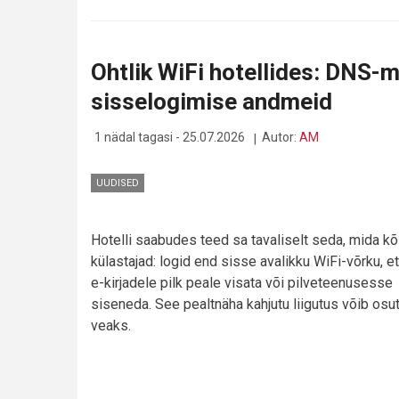
ON
SEE
PÄEV,
MIL
Ohtlik WiFi hotellides: DNS
SINU
SÜSTEEMIADMINISTRAATOR
sisselogimise andmeid
VÄÄRIB
PITSAT,
TORTI
1 nädal tagasi - 25.07.2026
Autor:
AM
JA
TÄNULIKKUST
UUDISED
Hotelli saabudes teed sa tavaliselt seda, mida kõ
külastajad: logid end sisse avalikku WiFi-võrku, et 
e-kirjadele pilk peale visata või pilveteenusesse
siseneda. See pealtnäha kahjutu liigutus võib osu
veaks.