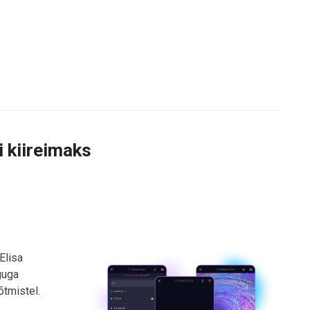
i kiireimaks
Elisa
rguga
õtmistel.