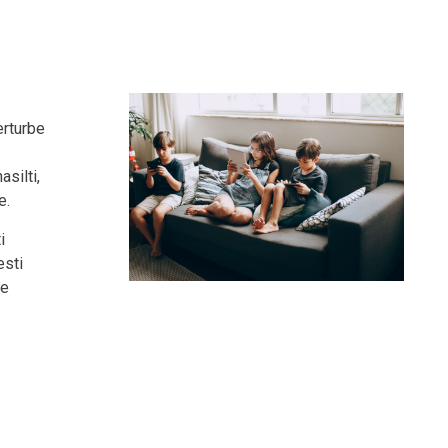
erturbe
silti,
e.
i
esti
se