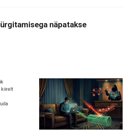
-mürgitamisega näpatakse
ik
kiirelt
tuda