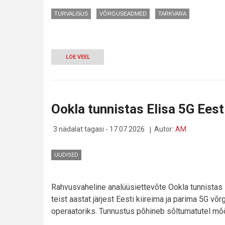
TURVALISUS
VÕRGUSEADMED
TARKVARA
LOE VEEL
-
OHTLIK
WIFI
HOTELLIDES:
DNS-
MÜRGITAMISEGA
Ookla tunnistas Elisa 5G Eest
NÄPATAKSE
SISSELOGIMISE
ANDMEID
3 nädalat tagasi - 17.07.2026
Autor:
AM
UUDISED
Rahvusvaheline analüüsiettevõte Ookla tunnistas 
teist aastat järjest Eesti kiireima ja parima 5G võ
operaatoriks. Tunnustus põhineb sõltumatutel mõ