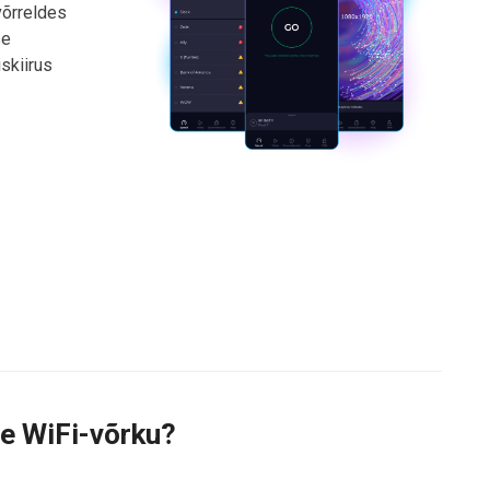
võrreldes
se
skiirus
me WiFi-võrku?