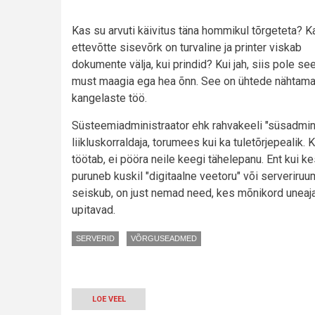
Kas su arvuti käivitus täna hommikul tõrgeteta? K
ettevõtte sisevõrk on turvaline ja printer viskab
dokumente välja, kui prindid? Kui jah, siis pole se
must maagia ega hea õnn. See on ühtede nähtama
kangelaste töö.
Süsteemiadministraator ehk rahvakeeli "süsadminn
liikluskorraldaja, torumees kui ka tuletõrjepealik. K
töötab, ei pööra neile keegi tähelepanu. Ent kui k
puruneb kuskil "digitaalne veetoru" või serveriruu
seiskub, on just nemad need, kes mõnikord uneaj
upitavad.
SERVERID
VÕRGUSEADMED
LOE VEEL
-
TÄNA