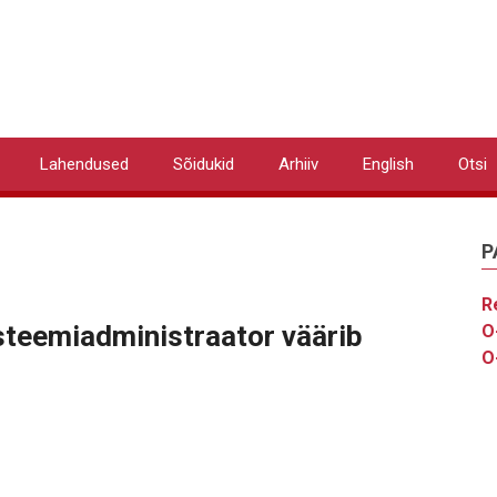
Lahendused
Sõidukid
Arhiiv
English
Otsi
P
R
üsteemiadministraator väärib
O
O