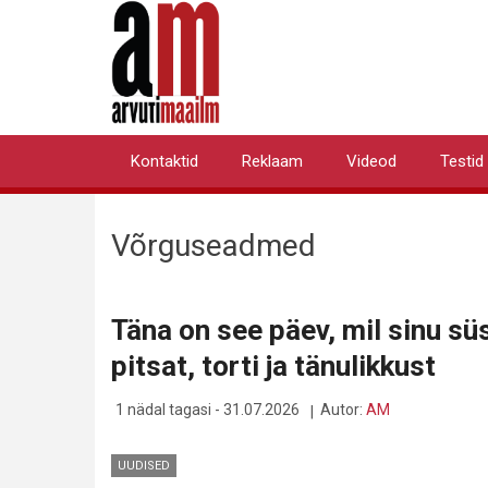
Liigu
edasi
põhisisu
juurde
Kontaktid
Reklaam
Videod
Testid
Primary
links
Võrguseadmed
Täna on see päev, mil sinu s
pitsat, torti ja tänulikkust
1 nädal tagasi - 31.07.2026
Autor:
AM
UUDISED