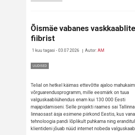
MIKS
ON
KOJU
VAJA
TERVELT
Õismäe vabanes vaskkaablitest
KOLME
WIFI-
fiibrist
VÕRKU?
1 kuu tagasi - 03.07.2026
Autor:
AM
UUDISED
Telial on hetkel käimas ettevõtte ajaloo mahukaim
võrguarendusprogramm, mille eesmärk on tuua
valguskaabliühendus enam kui 130 000 Eesti
majapidamiseni. Selle projekti raames sai Tallin
linnaosast äsja esimene piirkond Eestis, kus vana
tehnoloogia pandi lõplikult puhkama ning eranditul
klientideni jõuab nüüd internet nobeda valguskaab