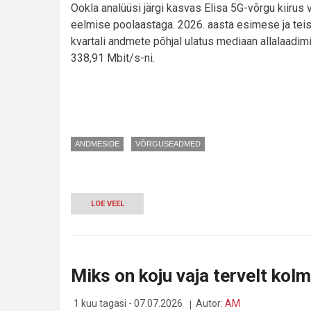
Ookla analüüsi järgi kasvas Elisa 5G-võrgu kiirus 
eelmise poolaastaga. 2026. aasta esimese ja tei
kvartali andmete põhjal ulatus mediaan allalaadimi
338,91 Mbit/s-ni.
ANDMESIDE
VÕRGUSEADMED
LOE VEEL
-
OOKLA
TUNNISTAS
ELISA
5G
EESTI
Miks on koju vaja tervelt kol
KIIREIMAKS
1 kuu tagasi - 07.07.2026
Autor:
AM