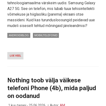
tehnoloogiamaailma värskeim uudis: Samsung Galaxy
A27 5G. See on telefon, mis lubab tuua tehisintellekti
võimekuse ja hiiglasliku (parema) ekraani otse
massideni. Kuid kas turundusloosungid peidavad uue
mudeli siseselt tehtud mõningaid järeleandmisi?
ANDROIDIBLOG
MOBIILTELEFONID
LOE VEEL
-
VEEL
ÜKS
HINNATÕUS:
KAS
TEHISARUGA
Nothing toob välja väikese
VÜRTSITATUD
SAMSUNG
telefoni Phone (4b), mida paljud
GALAXY
A27
on oodanud
5G
ON
HINDA
1 kuu tagasi - 25.06.2026
Autor:
AM