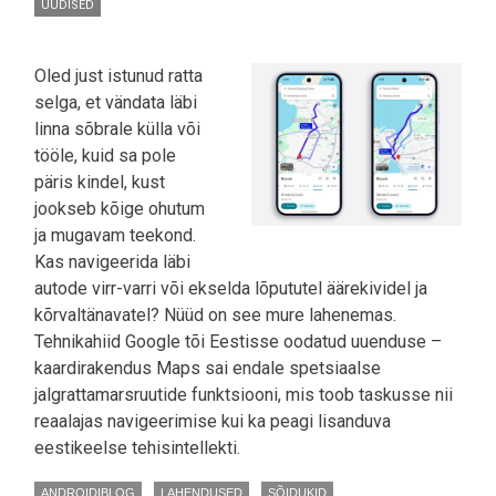
UUDISED
Oled just istunud ratta
selga, et vändata läbi
linna sõbrale külla või
tööle, kuid sa pole
päris kindel, kust
jookseb kõige ohutum
ja mugavam teekond.
Kas navigeerida läbi
autode virr-varri või ekselda lõpututel äärekividel ja
kõrvaltänavatel? Nüüd on see mure lahenemas.
Tehnikahiid Google tõi Eestisse oodatud uuenduse –
kaardirakendus Maps sai endale spetsiaalse
jalgrattamarsruutide funktsiooni, mis toob taskusse nii
reaalajas navigeerimise kui ka peagi lisanduva
eestikeelse tehisintellekti.
ANDROIDIBLOG
LAHENDUSED
SÕIDUKID