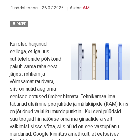
1 nädal tagasi - 26.07.2026
Autor:
AM
UUDISED
Kui oled harjunud
sellega, et iga uus
nutitelefonide põlvkond
pakub sama raha eest
järjest rohkem ja
võimsamat raudvara,
siis on nüüd aeg oma
senised ootused ümber hinnata. Tehnikamaailma
tabanud üleilmne pooljuhtide ja mälukiipide (RAM) kriis
on jõudnud valuliku murdepunktini. Kui seni püüdsid
suurtootjad hinnatõuse oma marginaalide arvelt
vaikimisi sisse võtta, siis nüüd on see vastupüanu
murdunud. Google kinnitas ametlikult, et eelseisev