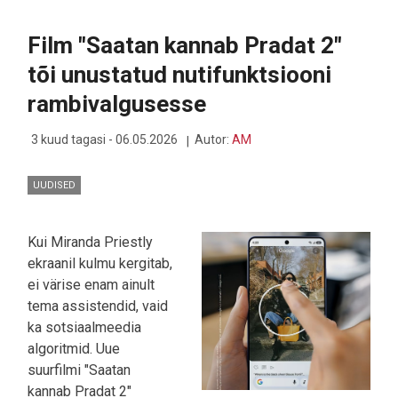
HINGAMISE:
GOOGLE
Film "Saatan kannab Pradat 2"
PAISKAS
KORRAGA
tõi unustatud nutifunktsiooni
VÄLJA
ANDROID
rambivalgusesse
17
JA
WEAR
3 kuud tagasi - 06.05.2026
Autor:
AM
OS
7
UUDISED
Kui Miranda Priestly
ekraanil kulmu kergitab,
ei värise enam ainult
tema assistendid, vaid
ka sotsiaalmeedia
algoritmid. Uue
suurfilmi "Saatan
kannab Pradat 2"