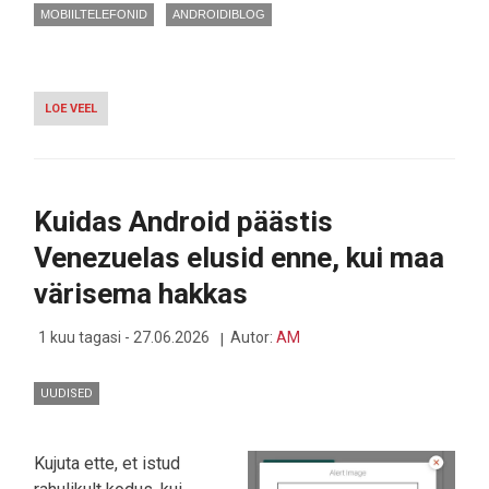
MOBIILTELEFONID
ANDROIDIBLOG
LOE VEEL
-
SAMSUNG
KUSTUTAS
INSTAGRAMI
PUHTAKS,
TEHES
Kuidas Android päästis
RUUMI
LAIEMALE
Venezuelas elusid enne, kui maa
FOLD
8-
värisema hakkas
LE
1 kuu tagasi - 27.06.2026
Autor:
AM
UUDISED
Kujuta ette, et istud