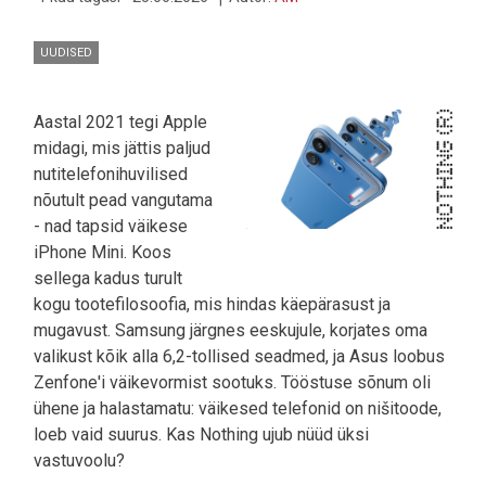
VÄÄRT?
UUDISED
Aastal 2021 tegi Apple
midagi, mis jättis paljud
nutitelefonihuvilised
nõutult pead vangutama
- nad tapsid väikese
iPhone Mini. Koos
sellega kadus turult
kogu tootefilosoofia, mis hindas käepärasust ja
mugavust. Samsung järgnes eeskujule, korjates oma
valikust kõik alla 6,2-tollised seadmed, ja Asus loobus
Zenfone'i väikevormist sootuks. Tööstuse sõnum oli
ühene ja halastamatu: väikesed telefonid on nišitoode,
loeb vaid suurus. Kas Nothing ujub nüüd üksi
vastuvoolu?