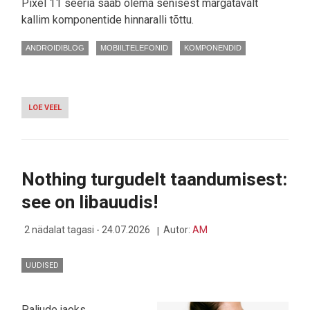
Pixel 11 seeria saab olema senisest märgatavalt
kallim komponentide hinnaralli tõttu.
ANDROIDIBLOG
MOBIILTELEFONID
KOMPONENDID
LOE VEEL
-
KIIBIKRIIS:
GOOGLE
KINNITAS
PIXEL
11
Nothing turgudelt taandumisest:
HINNATÕUSU
JA
see on libauudis!
PANEB
ANDROIDI
MÄLUDIEEDILE
2 nädalat tagasi - 24.07.2026
Autor:
AM
UUDISED
Paljude jaoks