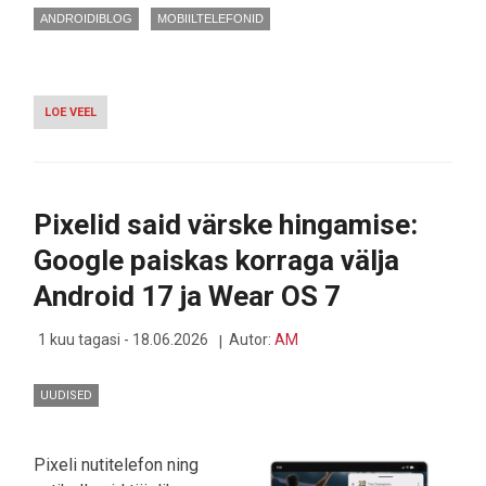
ANDROIDIBLOG
MOBIILTELEFONID
LOE VEEL
-
NOTHING
TOOB
VÄLJA
VÄIKESE
TELEFONI
Pixelid said värske hingamise:
PHONE
(4B),
Google paiskas korraga välja
MIDA
PALJUD
Android 17 ja Wear OS 7
ON
OODANUD
1 kuu tagasi - 18.06.2026
Autor:
AM
UUDISED
Pixeli nutitelefon ning