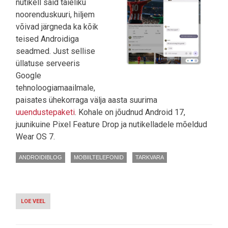
nutikell said täieliku
noorenduskuuri, hiljem
võivad järgneda ka kõik
teised Androidiga
seadmed. Just sellise
üllatuse serveeris
Google
tehnoloogiamaailmale,
paisates ühekorraga välja aasta suurima
uuendustepaketi
. Kohale on jõudnud Android 17,
juunikuine Pixel Feature Drop ja nutikelladele mõeldud
Wear OS 7.
ANDROIDIBLOG
MOBIILTELEFONID
TARKVARA
LOE VEEL
-
PIXELID
SAID
VÄRSKE