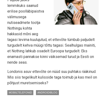
lemmikuks saanud
erilise poolläbipaistva
välimusega
nutiseadmete tootja
Nothingu kohta
hakkasid mõni aeg
tagasi levima kuulujutud, et ettevõte tümbub paljudelt
turgudelt kehva müügi tõttu tagasi. Sealhulgas mainiti,
et Nothing lahkub osadelt Euroopa turgudelt. Eks
enamasti pannakse kinni väiksemad turud ja Eesti on
nende seas.
Londonis asuv ettevõte on nüüd suu puhtaks rääkinud.
Mis siis tegelikult kulisside taga toimub ja kas meil on
põhjust muretsemiseks?
MOBIILTELEFONID
ANDROIDIBLOG