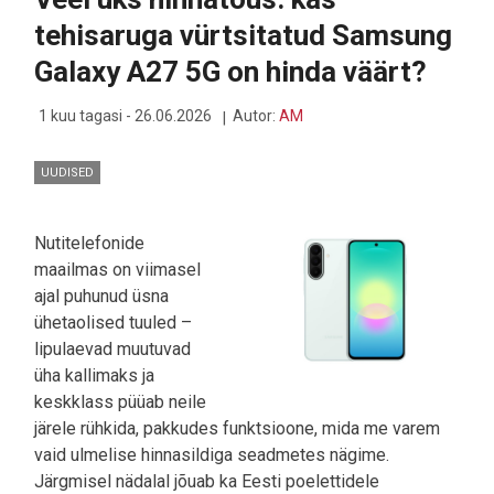
KUI
tehisaruga vürtsitatud Samsung
MAA
VÄRISEMA
Galaxy A27 5G on hinda väärt?
HAKKAS
1 kuu tagasi - 26.06.2026
Autor:
AM
UUDISED
Nutitelefonide
maailmas on viimasel
ajal puhunud üsna
ühetaolised tuuled –
lipulaevad muutuvad
üha kallimaks ja
keskklass püüab neile
järele rühkida, pakkudes funktsioone, mida me varem
vaid ulmelise hinnasildiga seadmetes nägime.
Järgmisel nädalal jõuab ka Eesti poelettidele