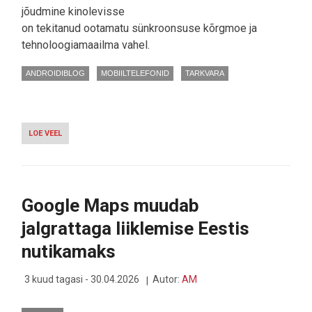
jõudmine kinolevisse
on tekitanud ootamatu sünkroonsuse kõrgmoe ja
tehnoloogiamaailma vahel.
ANDROIDIBLOG
MOBIILTELEFONID
TARKVARA
LOE VEEL
-
FILM
"SAATAN
KANNAB
PRADAT
2"
Google Maps muudab
TÕI
UNUSTATUD
jalgrattaga liiklemise Eestis
NUTIFUNKTSIOONI
RAMBIVALGUSESSE
nutikamaks
3 kuud tagasi - 30.04.2026
Autor:
AM