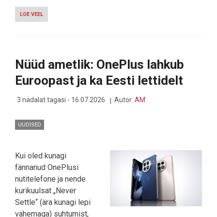
LOE VEEL
-
NOTHING
TURGUDELT
TAANDUMISEST:
SEE
ON
Nüüd ametlik: OnePlus lahkub
LIBAUUDIS!
Euroopast ja ka Eesti lettidelt
3 nädalat tagasi - 16.07.2026
Autor:
AM
UUDISED
Kui oled kunagi
fännanud OnePlusi
nutitelefone ja nende
kurikuulsat „Never
Settle“ (ära kunagi lepi
vähemaga) suhtumist,