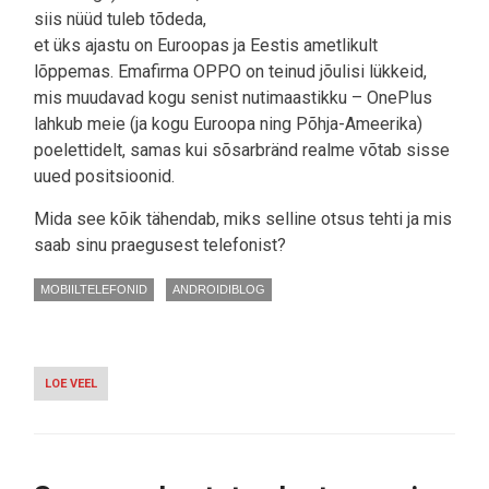
siis nüüd tuleb tõdeda,
et üks ajastu on Euroopas ja Eestis ametlikult
lõppemas. Emafirma OPPO on teinud jõulisi lükkeid,
mis muudavad kogu senist nutimaastikku – OnePlus
lahkub meie (ja kogu Euroopa ning Põhja-Ameerika)
poelettidelt, samas kui sõsarbränd realme võtab sisse
uued positsioonid.
Mida see kõik tähendab, miks selline otsus tehti ja mis
saab sinu praegusest telefonist?
MOBIILTELEFONID
ANDROIDIBLOG
LOE VEEL
-
NÜÜD
AMETLIK:
ONEPLUS
LAHKUB
EUROOPAST