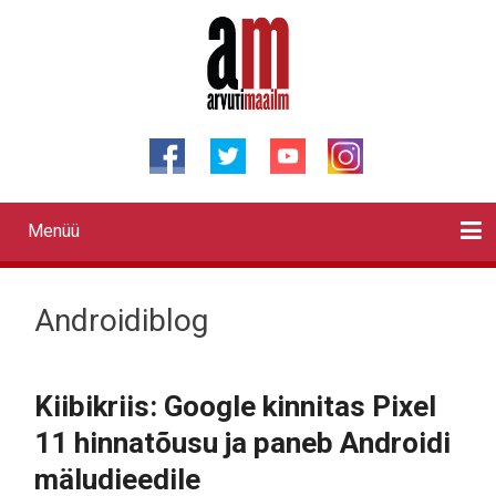
Liigu
edasi
põhisisu
juurde
Menüü
Primary
links
Kontaktid
Reklaam
Videod
Testid
Lahendused
Sõidukid
Arhiiv
English
Otsi
Androidiblog
Kiibikriis: Google kinnitas Pixel
11 hinnatõusu ja paneb Androidi
mäludieedile