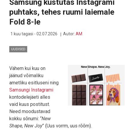
Samsung kustutas Instagrami
JA
KA
puhtaks, tehes ruumi laiemale
EESTI
LETTIDELT
Fold 8-le
1 kuu tagasi - 02.07.2026
Autor:
AM
UUDISED
Vähem kui kuu on
jäänud võimaliku
ametliku esitluseni ning
Samsungi Instagrami
kontodelejäeti alles
vaid kuus postitust.
Need moodustavad
kokku sõnumi: “
New
Shape, New Joy
” (Uus vorrm, uus rõõm).