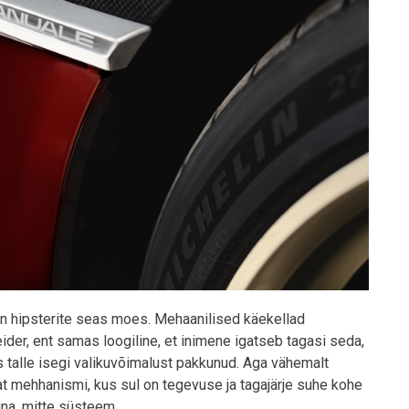
on hipsterite seas moes. Mehaanilised käekellad
der, ent samas loogiline, et inimene igatseb tagasi seda,
ks talle isegi valikuvõimalust pakkunud. Aga vähemalt
 mehhanismi, kus sul on tegevuse ja tagajärje suhe kohe
na, mitte süsteem.