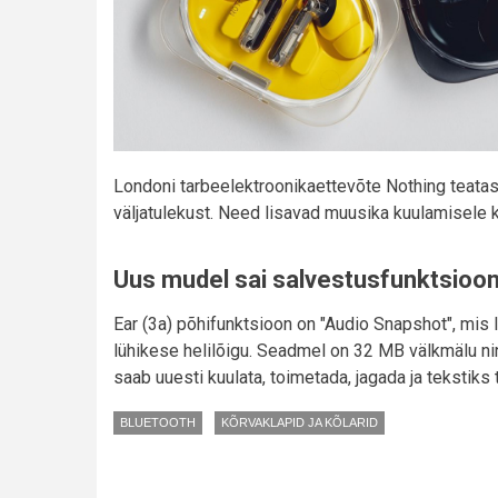
Londoni tarbeelektroonikaettevõte Nothing teatas 
väljatulekust. Need lisavad muusika kuulamisele 
Uus mudel sai salvestusfunktsioon
Ear (3a) põhifunktsioon on "Audio Snapshot", mis
lühikese helilõigu. Seadmel on 32 MB välkmälu ni
saab uuesti kuulata, toimetada, jagada ja tekstiks
BLUETOOTH
KÕRVAKLAPID JA KÕLARID