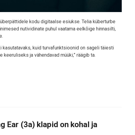
überpättidele kodu digitaalse esiukse. Telia küberturbe
 inimesed nutividinate puhul vaatama eelkõige hinnasilti,
e.
i kasutatavaks, kuid turvafunktsioonid on sageli täiesti
keeruliseks ja vähendavad müüki,” räägib ta.
 Ear (3a) klapid on kohal ja