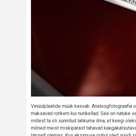
Vinüülplaatide müük kasvab. Analoogfotograafia 
maksavad rohkem kui nutikellad. See on natuke vei
millest ta oli sunnitud lahkuma ilma, et keegi ole
mõned meist miskipärast tahavad käegakatsutavat
täpselt olemas. Kus eksimuse puhul oled süüdi si