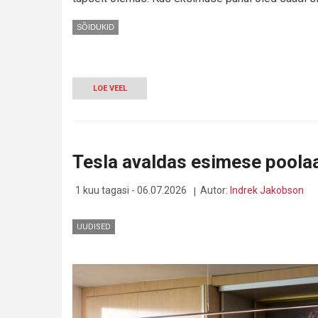
SÕIDUKID
LOE VEEL
-
FERRARI
TÕI
KÄSIKASTI
TAGASI...
PEAAEGU
Tesla avaldas esimese pool
1 kuu tagasi - 06.07.2026
Autor:
Indrek Jakobson
UUDISED