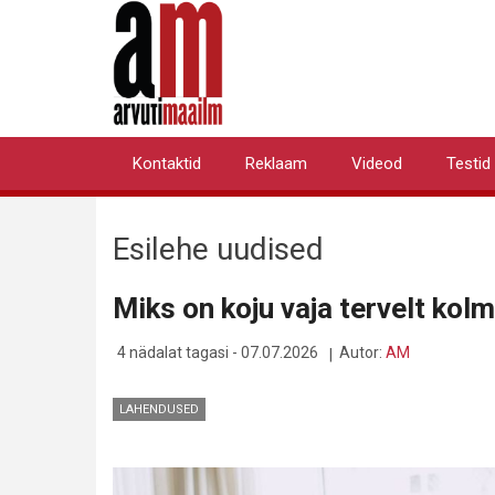
Liigu
edasi
põhisisu
juurde
Kontaktid
Reklaam
Videod
Testid
Primary
links
Esilehe uudised
Miks on koju vaja tervelt kol
4 nädalat tagasi - 07.07.2026
Autor:
AM
LAHENDUSED