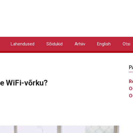
Lahendused
Sõidukid
Arhiiv
English
Otsi
P
me WiFi-võrku?
R
O
O