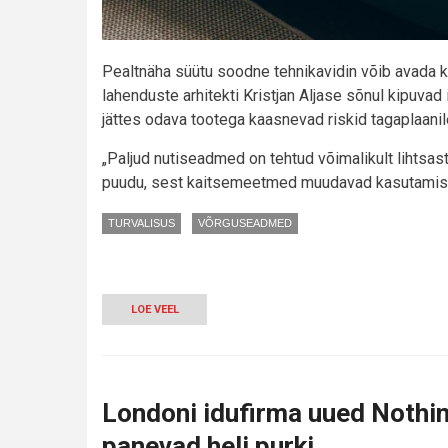
Pealtnäha süütu soodne tehnikavidin võib avada k
lahenduste arhitekti Kristjan Aljase sõnul kipuvad
jättes odava tootega kaasnevad riskid tagaplaanil
„Paljud nutiseadmed on tehtud võimalikult lihtsast
puudu, sest kaitsemeetmed muudavad kasutamise 
TURVALISUS
VÕRGUSEADMED
LOE VEEL
-
MIKS
ON
KOJU
VAJA
TERVELT
Londoni idufirma uued Nothing
KOLME
WIFI-
panevad heli purki
VÕRKU?