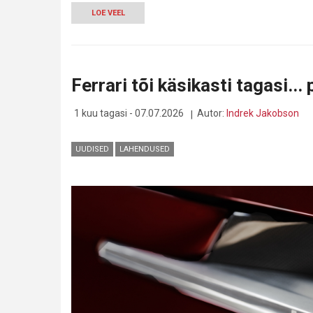
LOE VEEL
-
LONDONI
IDUFIRMA
UUED
NOTHING
EAR
Ferrari tõi käsikasti tagasi..
(3A)
KLAPID
ON
1 kuu tagasi - 07.07.2026
Autor:
Indrek Jakobson
KOHAL
JA
PANEVAD
UUDISED
LAHENDUSED
HELI
PURKI