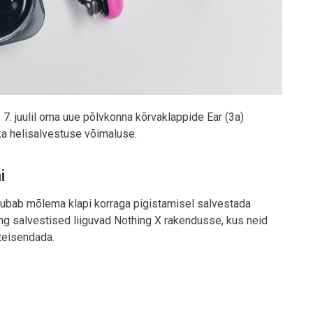
7. juulil oma uue põlvkonna kõrvaklappide Ear (3a)
ka helisalvestuse võimaluse.
i
 lubab mõlema klapi korraga pigistamisel salvestada
ng salvestised liiguvad Nothing X rakendusse, kus neid
 teisendada.