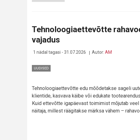
SUUREM
VELG
MAKSAB
ROHKEM
JA
Tehnoloogiaettevõtte rahavoog
SÕIDAB
VÄHEM
vajadus
1 nädal tagasi - 31.07.2026
Autor:
AM
UUDISED
Tehnoloogiaettevõtte edu mõõdetakse sageli uut
klientide, kasvava käibe või edukate tootearendust
Kuid ettevõtte igapäevast toimimist mõjutab veel
näitaja, millest räägitakse märksa vähem – rahavo