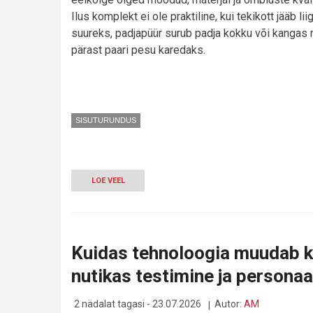
Ilus komplekt ei ole praktiline, kui tekikott jääb lii
suureks, padjapüür surub padja kokku või kangas
pärast paari pesu karedaks.
SISUTURUNDUS
LOE VEEL
-
KUIDAS
VALIDA
VOODIPESUKOMPLEKTI:
SUURUS,
MATERJAL
Kuidas tehnoloogia muudab ko
JA
KVALITEET
nutikas testimine ja personaal
2 nädalat tagasi - 23.07.2026
Autor:
AM