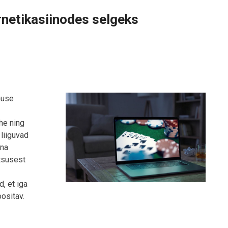
rnetikasiinodes selgeks
muse
ihe ning
liiguvad
ina
tsusest
, et iga
oositav.