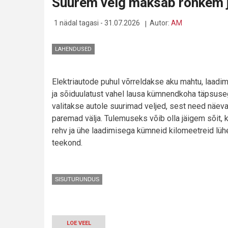
Suurem velg maksab rohkem 
VÕIB
KUULUDA
KOLME
1 nädal tagasi - 31.07.2026
Autor:
AM
ERI
LEPINGU
ALLA
LAHENDUSED
Elektriautode puhul võrreldakse aku mahtu, laadim
ja sõiduulatust vahel lausa kümnendkoha täpsuseg
valitakse autole suurimad veljed, sest need näevad
paremad välja. Tulemuseks võib olla jäigem sõit, k
rehv ja ühe laadimisega kümneid kilomeetreid lü
teekond.
SISUTURUNDUS
LOE VEEL
-