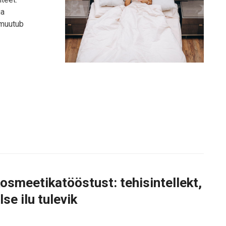
ga
 muutub
smeetikatööstust: tehisintellekt,
se ilu tulevik