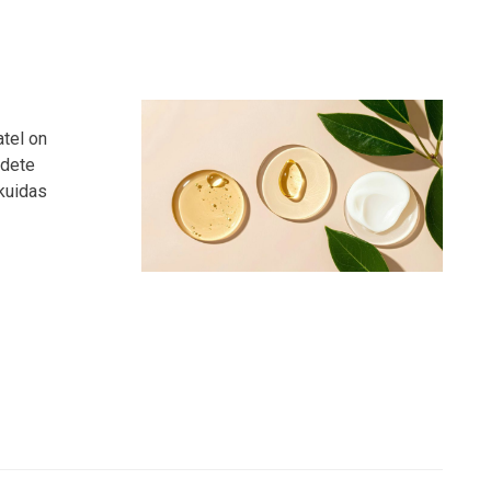
atel on
odete
 kuidas