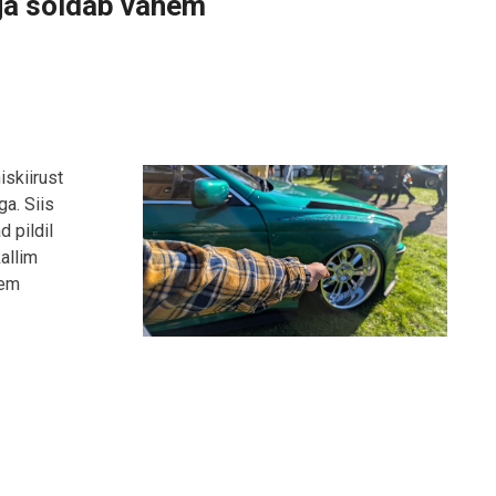
ja sõidab vähem
iskiirust
a. Siis
 pildil
allim
hem