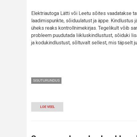
Elektriautoga Lätti või Leetu sõites vaadatakse ta
laadimispunkte, sõiduulatust ja äppe. Kindlustus 
üheks reaks kontrollnimekirjas. Tegelikult võib sa
probleem puudutada liikluskindlustust, sõiduki lis
ja kodukindlustust, sõltuvalt sellest, mis täpselt j
SISUTURUNDUS
LOE VEEL
-
ELEKTRIAUTOGA
BALTIKUMI
RINGILE:
ÜKS
RIKE