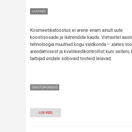
UUDISED
Kosmeetikatööstus ei arene enam ainult uute
koostisosade ja ilutrendide kaudu. Viimastel aast
tehnoloogia muutnud kogu valdkonda – alates to
arendamisest ja kvaliteedikontrollist kuni selleni,
tarbijad endale sobivaid tooteid leiavad.
SISUTURUNDUS
LOE VEEL
-
KUIDAS
TEHNOLOOGIA
MUUDAB