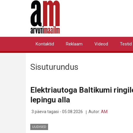
Liigu
edasi
põhisisu
juurde
Kontaktid
Reklaam
Videod
Testid
Primary
links
Sisuturundus
Elektriautoga Baltikumi ringil
lepingu alla
3 päeva tagasi - 05.08.2026
Autor:
AM
UUDISED