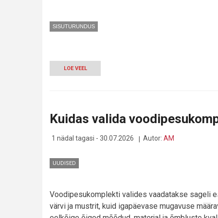
SISUTURUNDUS
LOE VEEL
-
TEHNOLOOGIAETTEVÕTTE
RAHAVOOG:
ARVED,
KASV
JA
Kuidas valida voodipesukomple
KÄIBEKAPITALI
VAJADUS
1 nädal tagasi - 30.07.2026
Autor:
AM
UUDISED
Voodipesukomplekti valides vaadatakse sageli e
värvi ja mustrit, kuid igapäevase mugavuse määr
eelkõige õiged mõõdud, materjal ja õmbluste kvali