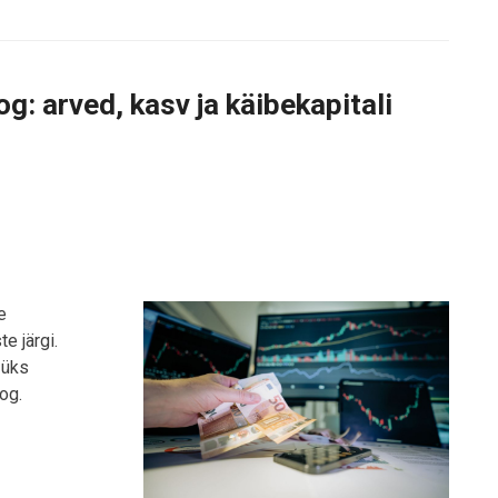
: arved, kasv ja käibekapitali
e
e järgi.
 üks
og.