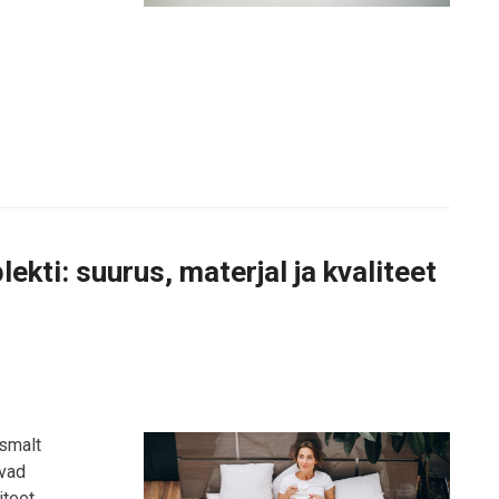
kti: suurus, materjal ja kvaliteet
smalt
avad
teet.