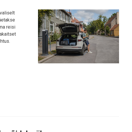
valiselt
jäetakse
ma reisi
akaitset
uhtus.