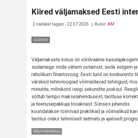
KOSMEETIKATÖÖSTUST:
TEHISINTELLEKT,
Kiired väljamaksed Eesti inte
NUTIKAS
TESTIMINE
JA
2 nädalat tagasi - 22.07.2026
Autor:
AM
PERSONAALSE
ILU
TULEVIK
UUDISED
Väljamaksete kiirus on võrdväärne kasutajakoge
südamega: mida vähem ootamist, seda selgem ja
rahulikum finantsvoog. Eesti turul on konkurents t
värsked tehnoloogiad võimaldavad tehinguid, mis 
minutite, mõnikord isegi sekundite jooksul. Reegl
sõltub tempo makselahendusest, taotluse korrek
ja teenusepakkuja tööaknast. Siinses juhendis
koondatakse toimivad praktikad ja võimalikud karid
taotlus oleks tehniliselt laitmatu ja ajaliselt progn
SISUTURUNDUS