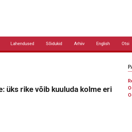
Lahendused
Sõidukid
Arhiiv
English
Otsi
P
R
e: üks rike võib kuuluda kolme eri
O
O