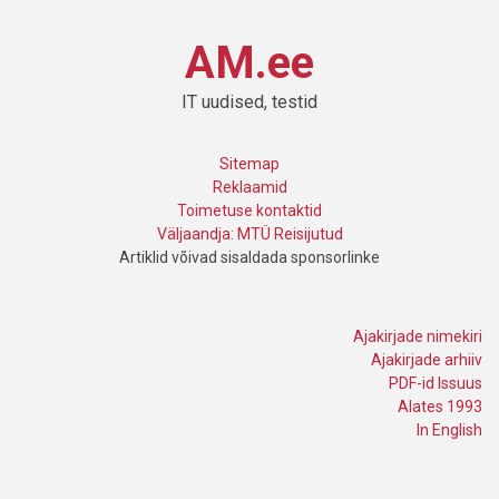
AM.ee
IT uudised, testid
Sitemap
Reklaamid
Toimetuse kontaktid
Väljaandja: MTÜ Reisijutud
Artiklid võivad sisaldada sponsorlinke
Ajakirjade nimekiri
Ajakirjade arhiiv
PDF-id Issuus
Alates 1993
In English