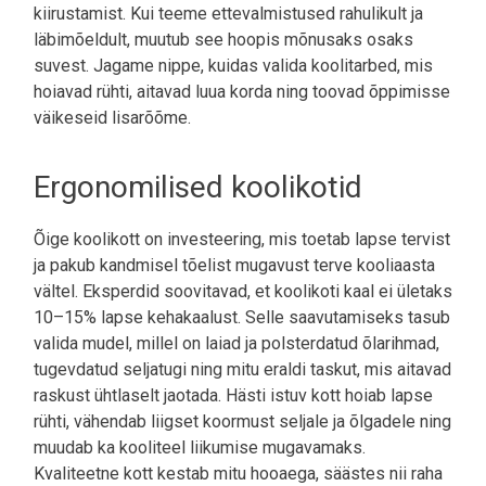
kiirustamist. Kui teeme ettevalmistused rahulikult ja
läbimõeldult, muutub see hoopis mõnusaks osaks
suvest. Jagame nippe, kuidas valida koolitarbed, mis
hoiavad rühti, aitavad luua korda ning toovad õppimisse
väikeseid lisarõõme.
Ergonomilised koolikotid
Õige koolikott on investeering, mis toetab lapse tervist
ja pakub kandmisel tõelist mugavust terve kooliaasta
vältel. Eksperdid soovitavad, et koolikoti kaal ei ületaks
10–15% lapse kehakaalust. Selle saavutamiseks tasub
valida mudel, millel on laiad ja polsterdatud õlarihmad,
tugevdatud seljatugi ning mitu eraldi taskut, mis aitavad
raskust ühtlaselt jaotada. Hästi istuv kott hoiab lapse
rühti, vähendab liigset koormust seljale ja õlgadele ning
muudab ka kooliteel liikumise mugavamaks.
Kvaliteetne kott kestab mitu hooaega, säästes nii raha