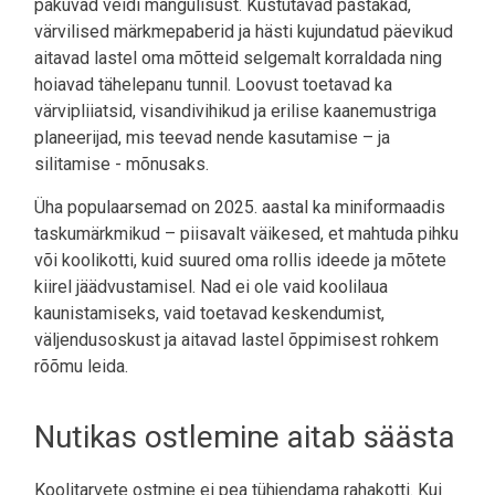
pakuvad veidi mängulisust. Kustutavad pastakad,
värvilised märkmepaberid ja hästi kujundatud päevikud
aitavad lastel oma mõtteid selgemalt korraldada ning
hoiavad tähelepanu tunnil. Loovust toetavad ka
värvipliiatsid, visandivihikud ja erilise kaanemustriga
planeerijad, mis teevad nende kasutamise – ja
silitamise - mõnusaks.
Üha populaarsemad on 2025. aastal ka miniformaadis
taskumärkmikud – piisavalt väikesed, et mahtuda pihku
või koolikotti, kuid suured oma rollis ideede ja mõtete
kiirel jäädvustamisel. Nad ei ole vaid koolilaua
kaunistamiseks, vaid toetavad keskendumist,
väljendusoskust ja aitavad lastel õppimisest rohkem
rõõmu leida.
Nutikas ostlemine aitab säästa
Koolitarvete ostmine ei pea tühjendama rahakotti. Kui