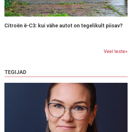
Citroën ë-C3: kui vähe autot on tegelikult piisav?
Veel teste»
TEGIJAD