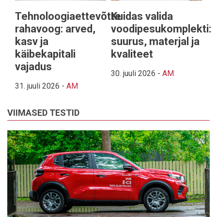
Tehnoloogiaettevõtte
Kuidas valida
rahavoog: arved,
voodipesukomplekti:
kasv ja
suurus, materjal ja
käibekapitali
kvaliteet
vajadus
30. juuli 2026
-
AM
31. juuli 2026
-
AM
VIIMASED TESTID