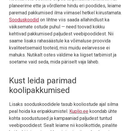
planeerime ette ja võrdleme hindu eri poodides, leiame
paremad pakkumised ilma viimasel hetkel kiirustamata.
Sooduskoodid
on lihtne viis saada allahindlust ka
väiksemate ostude puhul — need toovad kokku
kehtivad pakkumised paljudest veebipoodidest. Nii
saame lisaks rahasäästule ka võimaluse proovida
kvaliteetsemaid tooteid, mis muidu eelarvesse ei
mahuks. Nutikalt ostes väldime ka liigset tarbimist ja
soetame vaid seda, mida päriselt vaja läheb.
Kust leida parimad
koolipakkumised
Lisaks sooduskoodidele tasub kooliostude ajal silma
peal hoida ka eripakkumistel.
Kuplio.ee
koondab ühte
kohta soodustused ja kampaaniad paljudest tuntud
veebipoodidest. Sealt leiame nii koolikottide, pinalite