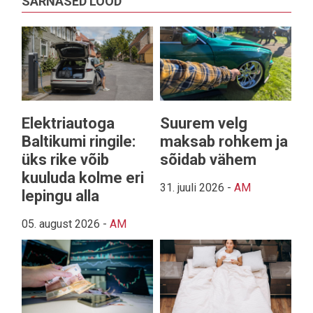
SARNASED LOOD
Elektriautoga
Suurem velg
Baltikumi ringile:
maksab rohkem ja
üks rike võib
sõidab vähem
kuuluda kolme eri
31. juuli 2026
-
AM
lepingu alla
05. august 2026
-
AM