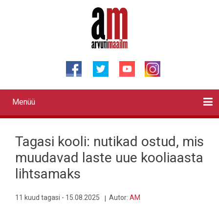
Liigu
edasi
põhisisu
juurde
Menüü
Primary
links
Kontaktid
Reklaam
Videod
Testid
Lahendused
Sõidukid
Arhiiv
English
Otsi
Tagasi kooli: nutikad ostud, mis
muudavad laste uue kooliaasta
lihtsamaks
11 kuud tagasi - 15.08.2025
Autor:
AM