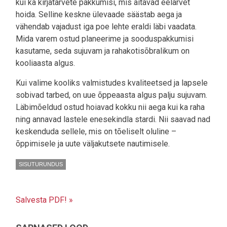
kui ka kirjatarvete pakkumisi, mis aitavad eelarvet
hoida. Selline keskne ülevaade säästab aega ja
vähendab vajadust iga poe lehte eraldi läbi vaadata.
Mida varem ostud planeerime ja sooduspakkumisi
kasutame, seda sujuvam ja rahakotisõbralikum on
kooliaasta algus.
Kui valime kooliks valmistudes kvaliteetsed ja lapsele
sobivad tarbed, on uue õppeaasta algus palju sujuvam.
Läbimõeldud ostud hoiavad kokku nii aega kui ka raha
ning annavad lastele enesekindla stardi. Nii saavad nad
keskenduda sellele, mis on tõeliselt oluline –
õppimisele ja uute väljakutsete nautimisele.
SISUTURUNDUS
Salvesta PDF! »