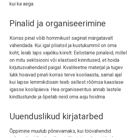
kui ka aega.
Pinalid ja organiseerimine
Korras pinal võib hommikust saginat märgatavalt
vähendada. Kui igal pliiatsil ja kustukummil on oma
koht, leiab laps vajaliku kiirelt. Eelistame pinaleid, millel
on mitu sektsiooni või elastsed kinnitused, et hoida
kirjutusvahendeid paigal. Kvaliteetne materjal ja tugev
lukk hoiavad pinali korras terve kooliaasta, samal ajal
kui lapse lemmikdisain teeb sellest rõõmsa kaaslase
igasse koolipäeva. Hea organiseeritus annab lastele
kindlustunde ja õpetab neid oma asju hoidma.
Uuenduslikud kirjatarbed
Õppimine muutub põnevamaks, kui töövahendid