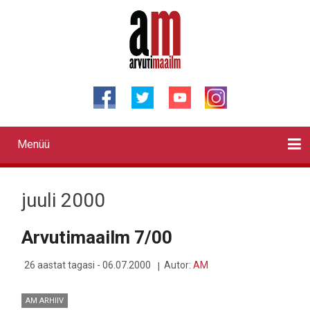
Liigu
edasi
põhisisu
juurde
Menüü
Primary
links
Kontaktid
Reklaam
Videod
Testid
Lahendused
Sõidukid
Arhiiv
English
Otsi
juuli 2000
Arvutimaailm 7/00
26 aastat tagasi - 06.07.2000
Autor:
AM
AM ARHIIV