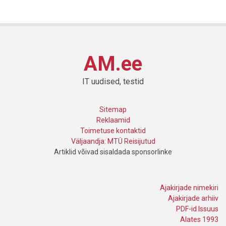
AM.ee
IT uudised, testid
Sitemap
Reklaamid
Toimetuse kontaktid
Väljaandja: MTÜ Reisijutud
Artiklid võivad sisaldada sponsorlinke
Ajakirjade nimekiri
Ajakirjade arhiiv
PDF-id Issuus
Alates 1993