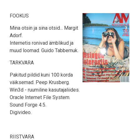
FOOKUS
Mina otsin ja sina otsid... Margit
Adorf.
Internetis ronivad ämblikud ja
muud loomad. Guido Tabbernuk.
TARKVARA
Pakitud pildid kuni 100 korda
väiksemad. Peep Krusberg.
Win3d - ruumiline kasutajaliides.
Oracle Internet File System.
Sound Forge 4.5.
Digivideo.
RIISTVARA