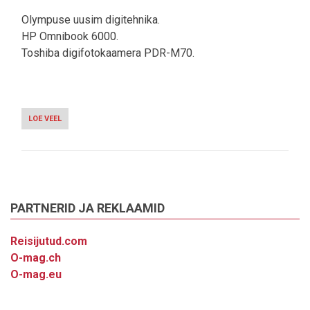
Olympuse uusim digitehnika.
HP Omnibook 6000.
Toshiba digifotokaamera PDR-M70.
LOE VEEL
-
ARVUTIMAAILM
7/00
PARTNERID JA REKLAAMID
Reisijutud.com
O-mag.ch
O-mag.eu