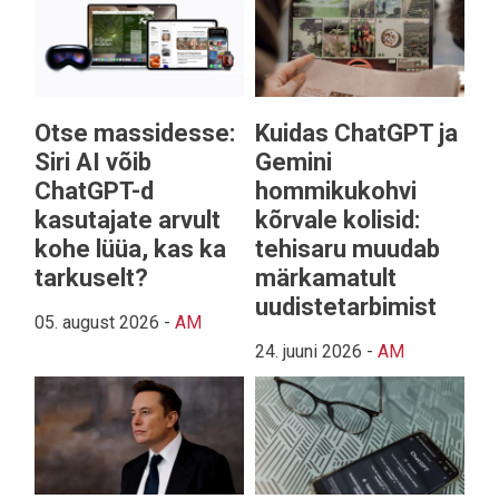
Otse massidesse:
Kuidas ChatGPT ja
Siri AI võib
Gemini
ChatGPT-d
hommikukohvi
kasutajate arvult
kõrvale kolisid:
kohe lüüa, kas ka
tehisaru muudab
tarkuselt?
märkamatult
uudistetarbimist
05. august 2026
-
AM
24. juuni 2026
-
AM