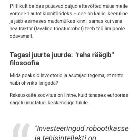
Piltlikult öeldes püüavad paljud ettevõtted müüa meile
vormel-1 autot künnitöödeks – see on kallis, keeruline
ja jääb esimeses mudamülkas kinni, samas kui vana
hea traktor (tavaline tööstusrobot) teeb töö ära poole
odavamalt.
Tagasi juurte juurde: "raha räägib"
filosoofia
Mida peaksid investorid ja asutajad tegema, et mitte
haibi ohvriks langeda?
Rakauskaitė soovitus on lihtne, kuid tänases eufoorias
sageli unustatud: keskenduge tulule.
"Investeeringud robootikasse
ja tehisintellekti on