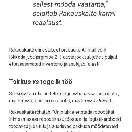
sellest mööda vaatama,"
selgitab Rakauskaitė karmi
reaalsust.
Rakauskaitė ennustab, et praegune AI-mull võib
lõhkeda juba järgmise 2-3 aasta jooksul, jättes paljud
ettevaatamatud investorid ja asutajad "alasti".
Tsirkus
vs
tegelik töö
Siinkohal on oluline teha selge vahe sisse: on robotid,
mis teevad tööd, ja on robotid, mis teevad
show
'd.
Rakauskaitė rõhutab: "On oluline eristada robootikat
inimsarnasest robootikast; tööstus- ja logistikarobotid
toodavad juba tulu ja suudavad pakkuda mõõdetavaid