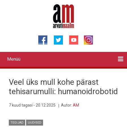
Liigu
edasi
põhisisu
juurde
Menüü
Primary
links
Kontaktid
Reklaam
Videod
Testid
Lahendused
Sõidukid
Arhiiv
English
Otsi
Veel üks mull kohe pärast
tehisarumulli: humanoidrobotid
7 kuud tagasi - 20.12.2025
Autor:
AM
TEGIJAD
UUDISED