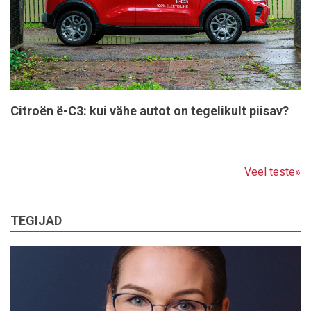
Citroën ë-C3: kui vähe autot on tegelikult piisav?
Veel teste»
TEGIJAD