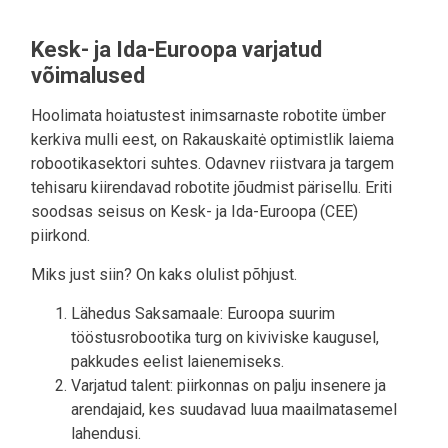
Kesk- ja Ida-Euroopa varjatud
võimalused
Hoolimata hoiatustest inimsarnaste robotite ümber
kerkiva mulli eest, on Rakauskaitė optimistlik laiema
robootikasektori suhtes. Odavnev riistvara ja targem
tehisaru kiirendavad robotite jõudmist pärisellu. Eriti
soodsas seisus on Kesk- ja Ida-Euroopa (CEE)
piirkond.
Miks just siin? On kaks olulist põhjust.
Lähedus Saksamaale: Euroopa suurim
tööstusrobootika turg on kiviviske kaugusel,
pakkudes eelist laienemiseks.
Varjatud talent: piirkonnas on palju insenere ja
arendajaid, kes suudavad luua maailmatasemel
lahendusi.