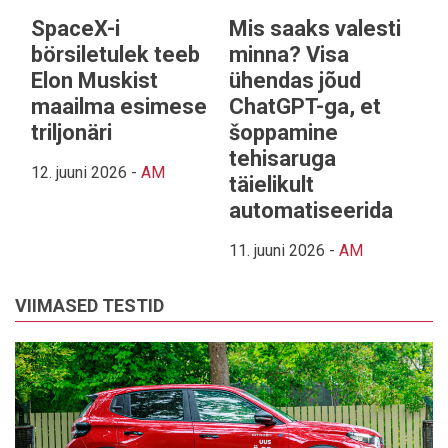
SpaceX-i
Mis saaks valesti
börsiletulek teeb
minna? Visa
Elon Muskist
ühendas jõud
maailma esimese
ChatGPT-ga, et
triljonäri
šoppamine
tehisaruga
12. juuni 2026
-
AM
täielikult
automatiseerida
11. juuni 2026
-
AM
VIIMASED TESTID