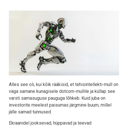
Pilt
Alles see oli, kui kõik rääkisid, et tehisintellekti-mull on
väga sarnane kunagisele dotcom-mullile ja küllap see
varsti samasuguse pauguga lõhkeb. Kuid juba on
investorite meelest paisumas järgmine buum, millel
jälle samad tunnused.
Ekraanidel jooksevad, hüppavad ja teevad