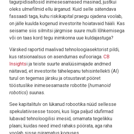
tagurpidisaltosid inimesesarnased masinad, justkui
oleks ulmefilmid ellu ärganud. Kuid selle sätendava
fassaadi taga, kuhu riskikapital praegu ojadena voolab,
on jälle kuulda kogenud investorite hoiatavaid hääli. Kas
seisame siis silmitsi järgmise suure mulli lõhkemisega
või on taas kord tegu inimkonna uue kuldajastuga?
Värsked raportid maalivad tehnoloogiasektorist pildi,
kus ratsionaalsus on asendumas eufooriaga.
CB
Insights
i ja teiste suurte analüüsimajade andmed
näitavad, et investorite tähelepanu tehisintellekti (AI)
turul on tegemas järsku ja otsustavat pööret
tööstuslike inimesesarnaste robotite (
humanoid
robotics
) suunas.
See kapitalitulv on lükanud robootika nüüd sellesse
spekulatiivsesse tsooni, kus liiga paljud idufirmad
lubavad tehnoloogilisi imesid, omamata tegelikku
plaani, kuidas need imed rahaks pöörata, aga raha
voolab sisse piiramatus koguses.