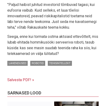
"Paljud haibist juhitud investorid tõmbuvad tagasi, kui
eufooria vaibub. Kuid selleks, et luua tõelisi
innovaatoreid, peavad riskikapitalistid toetama neid
läbi terve nende teekonna. Just seda me kavatsemegi
teha," võtab Rakauskaitė teema kokku.
Seega, enne kui tormata ostma aktsiaid ettevõttelt, mis
lubab ehitada hommikusööki serveeriva roboti, tasub
küsida: kas see masin suudab teenida raha ka siis, kui
telekaamerad on välja lülitatud?
LAHENDUSED
ROBOTID
TEHISINTELLEKT
Salvesta PDF! »
SARNASED LOOD