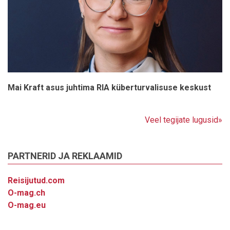
Mai Kraft asus juhtima RIA küberturvalisuse keskust
Veel tegijate lugusid»
PARTNERID JA REKLAAMID
Reisijutud.com
O-mag.ch
O-mag.eu