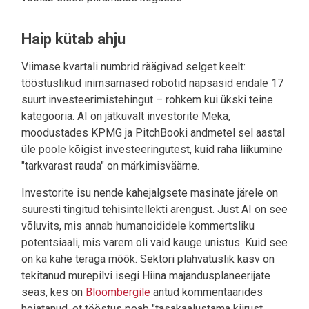
Haip kütab ahju
Viimase kvartali numbrid räägivad selget keelt:
tööstuslikud inimsarnased robotid napsasid endale 17
suurt investeerimistehingut – rohkem kui ükski teine
kategooria. AI on jätkuvalt investorite Meka,
moodustades KPMG ja PitchBooki andmetel sel aastal
üle poole kõigist investeeringutest, kuid raha liikumine
"tarkvarast rauda" on märkimisväärne.
Investorite isu nende kahejalgsete masinate järele on
suuresti tingitud tehisintellekti arengust. Just AI on see
võluvits, mis annab humanoididele kommertsliku
potentsiaali, mis varem oli vaid kauge unistus. Kuid see
on ka kahe teraga mõõk. Sektori plahvatuslik kasv on
tekitanud murepilvi isegi Hiina majandusplaneerijate
seas, kes on
Bloombergile
antud kommentaarides
hoiatanud, et tööstus peab "tasakaalustama kiirust