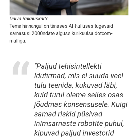
Daiva Rakauskaite.
Tema hinnangul on tänases AI-hulluses tugevaid
sarnasusi 2000ndate alguse kurikuulsa dotcom-
mulliga.
"Paljud tehisintellekti
idufirmad, mis ei suuda veel
tulu teenida, kukuvad läbi,
kuid turul oleme selles osas
jõudmas konsensusele. Kuigi
samad riskid püsivad
inimsarnaste robotite puhul,
kipuvad paljud investorid