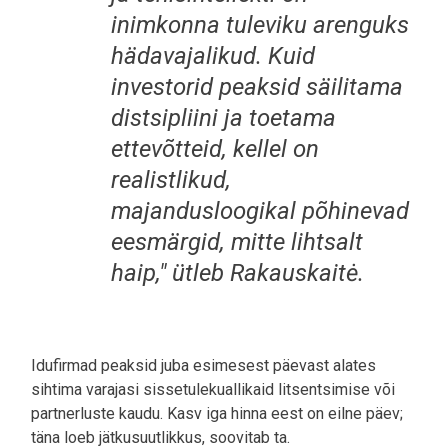
inimkonna tuleviku arenguks
hädavajalikud. Kuid
investorid peaksid säilitama
distsipliini ja toetama
ettevõtteid, kellel on
realistlikud,
majandusloogikal põhinevad
eesmärgid, mitte lihtsalt
haip," ütleb Rakauskaitė.
Idufirmad peaksid juba esimesest päevast alates
sihtima varajasi sissetulekuallikaid litsentsimise või
partnerluste kaudu. Kasv iga hinna eest on eilne päev;
täna loeb jätkusuutlikkus, soovitab ta.