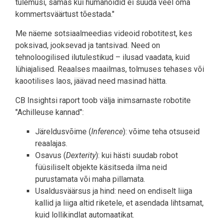
tulemusi, samas kui humanoidid ei suuda veel oma
kommertsväärtust tõestada."
Me näeme sotsiaalmeedias videoid robotitest, kes
poksivad, jooksevad ja tantsivad. Need on
tehnoloogilised ilutulestikud – ilusad vaadata, kuid
lühiajalised. Reaalses maailmas, tolmuses tehases või
kaootilises laos, jäävad need masinad hätta.
CB Insightsi raport toob välja inimsarnaste robotite
"Achilleuse kannad":
Järeldusvõime (
Inference
): võime teha otsuseid
reaalajas.
Osavus (
Dexterity
): kui hästi suudab robot
füüsiliselt objekte käsitseda ilma neid
purustamata või maha pillamata.
Usaldusväärsus ja hind: need on endiselt liiga
kallid ja liiga altid riketele, et asendada lihtsamat,
kuid lollikindlat automaatikat.