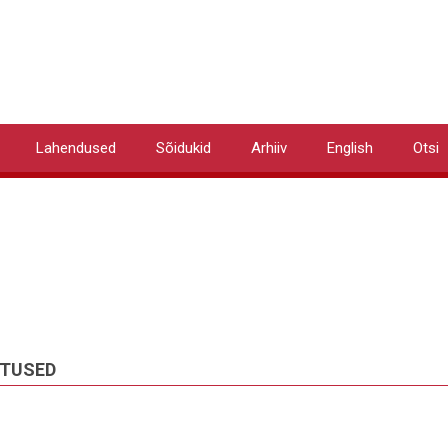
Lahendused
Sõidukid
Arhiiv
English
Otsi
ITUSED