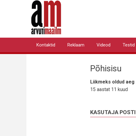
Liigu
edasi
põhisisu
juurde
Kontaktid
Reklaam
Videod
Testid
Primary
links
Põhisisu
Liikmeks oldud aeg
15 aastat 11 kuud
KASUTAJA POST