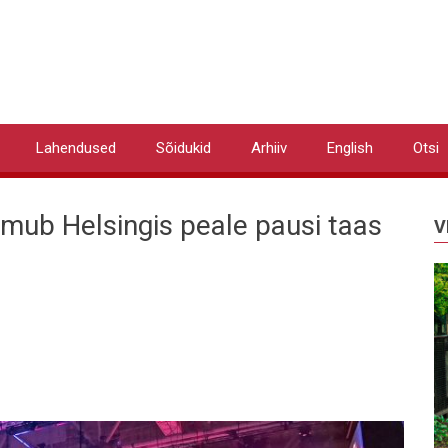
Lahendused
Sõidukid
Arhiiv
English
Otsi
imub Helsingis peale pausi taas
V