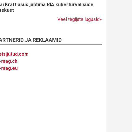
ai Kraft asus juhtima RIA küberturvalisuse
eskust
Veel tegijate lugusid»
ARTNERID JA REKLAAMID
eisijutud.com
-mag.ch
-mag.eu