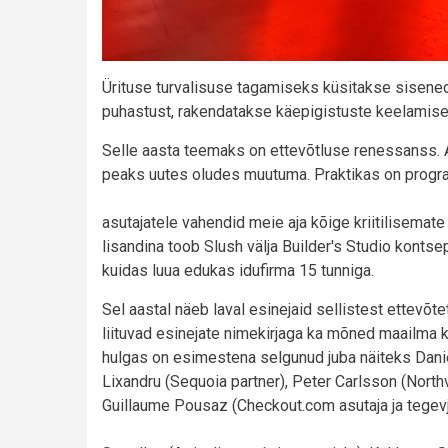
Ürituse turvalisuse tagamiseks küsitakse sisen
puhastust, rakendatakse käepigistuste keelamise p
Selle aasta teemaks on ettevõtluse renessanss. Aa
peaks uutes oludes muutuma. Praktikas on prog
asutajatele vahendid meie aja kõige kriitilisem
lisandina toob Slush välja Builder's Studio konts
kuidas luua edukas idufirma 15 tunniga.
Sel aastal näeb laval esinejaid sellistest ettevõt
liituvad esinejate nimekirjaga ka mõned maailma 
hulgas on esimestena selgunud juba näiteks Daniel
Lixandru (Sequoia partner), Peter Carlsson (Northv
Guillaume Pousaz (Checkout.com asutaja ja tegevj