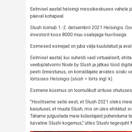
Eelmisel aastal helsingi messikeskuses vahele jä
päeval kohapeal.
Slush toimub 1.-2. detsembril 2021 Helsingis. Ooda
investorit koos 8000 muu osalejaga-huvilisega.
Esimesed esinejad on juba välja kuulutatud ja ava
Eelmisel aastal, kui suheldi vaid virtuaalselt, ehi
veebiplatvormi
Node by Slush
ja jätkas tööd digit
peeti õnnestunus, on korraldajate arvates siiski v
lörtsises Helsingis (
slush
= lörts ingl. k).
Esimene küsimus on loomulikult ürituse ohutuses
"Hoolitseme selle eest, et Slush 2021 oleks mei
kasutusel, et muuta Slush, mis on üles ehitatud s
Tahame julgustada meie külastajaid pühenduma te
turvaline Slushi kogemus," ütles Slushi tegevjuht 