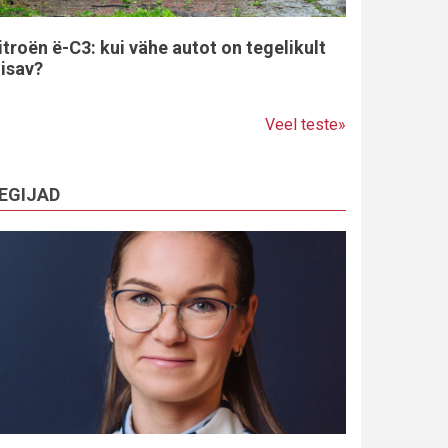
itroën ë-C3: kui vähe autot on tegelikult
iisav?
Veel teste»
EGIJAD