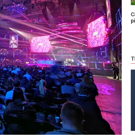
C
p
T