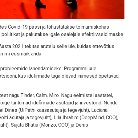
edes Covid-19 passi ja tõhustatakse toimumiskohas
oliitikat ja pakutakse igale osalejale efektiivseid maske.
sta 2021 tekitas arutelu selle üle, kuidas ettevõtlus
rammi eesmärk anda
ate probleemide lahendamiseks. Programmi uue
eptsiooni, kus idufirmade taga olevad inimesed õpetavad,
etest nagu Tinder, Calm, Miro. Nagu eelmistel aastatel,
kõige tuntumad idufirmade asutajad ja investorid. Nende
 Dines (UiPathi kaasasutaja ja tegevjuht), Luciana
olti asutaja ja tegevjuht), Lila Ibrahim (DeepMind, COO),
uht), Sujata Bhatia (Monzo, COO) ja Denis