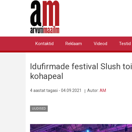
Liigu
edasi
põhisisu
juurde
Kontaktid
Reklaam
Videod
Testid
Primary
links
Idufirmade festival Slush to
kohapeal
4 aastat tagasi - 04.09.2021
Autor:
AM
UUDISED
Pilt