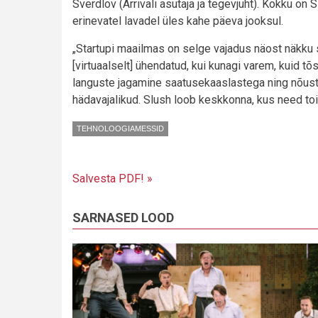
Sverdlov (Arrivali asutaja ja tegevjuht). Kokku on 
erinevatel lavadel üles kahe päeva jooksul.
„Startupi maailmas on selge vajadus näost näkku
[virtuaalselt] ühendatud, kui kunagi varem, kuid tõ
languste jagamine saatusekaaslastega ning nõust
hädavajalikud. Slush loob keskkonna, kus need toi
TEHNOLOOGIAMESSID
Salvesta PDF! »
SARNASED LOOD