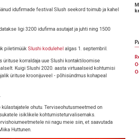
M
änud idufirmade festival Slush seekord toimub ja kahel
k
takse ligi 3200 idufirma asutajat ja juhti ning 1500
P
lik piletimüük
Slushi kodulehel
algas 1. septembril.
R
tas ürituse korraldaja uue Slushi kontaktiloomise
O
aalselt. Kuigi Slushi 2020. aasta virtuaalseid kohtumisi
O
ajalik ürituse kroonijuveel - põhisündmus kohapeal
.
e külastajatele ohutu. Terviseohutusmeetmed on
isukatele isiklikele kohtumisteturvalisemaks.
rvishoiumeetmetele nii nagu meie siin, et saavutada
Miika Huttunen.