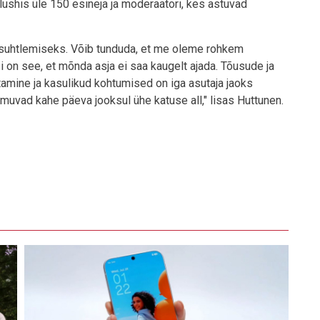
Slushis üle 150 esineja ja moderaatori, kes astuvad
 suhtlemiseks. Võib tunduda, et me oleme rohkem
si on see, et mõnda asja ei saa kaugelt ajada. Tõusude ja
amine ja kasulikud kohtumised on iga asutaja jaoks
muvad kahe päeva jooksul ühe katuse all," lisas Huttunen.