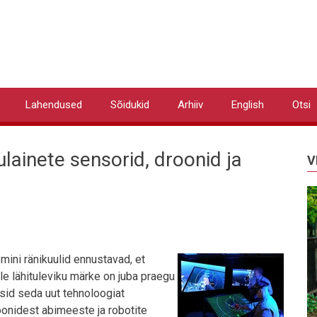
Lahendused
Sõidukid
Arhiiv
English
Otsi
lainete sensorid, droonid ja
V
emini ränikuulid ennustavad, et
lle lähituleviku märke on juba praegu
ssid seda uut tehnoloogiat
onidest abimeeste ja robotite