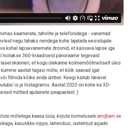
lmimas kaamerate, tahvlite ja telefonidega - vanemad
hvleid nagu tahaks nendega kohe lajatada eesistujale
 lava kohal lapsevanemate droonid, et kasvava lapse iga
al hoitakse 360-kraadiseid panoraame tegevaid
laserskänneri, et kogu ülekanne kolmemõõtmeliselt üles
i kümme aastat tagasi mõte, et kõik saavad igal
a või filmida kõike enda ümber. Keegi käitub tänaval
utube´is ja Instagramis. Aastal 2020 on kohe ka 3D-
esed mõtted ajulainete peapaelast :)
liste mõtetega kaasa lüüa, kirjuta toimetusele
am@am.ee
.
kaga, kasulikke nippe, lahendusi, isetehtud asjade