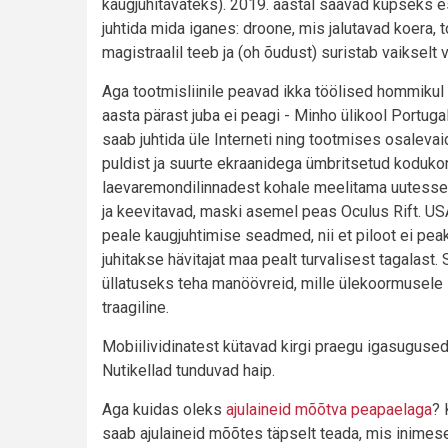
kaugjuhitavateks). 2019. aastal saavad küpseks e
juhtida mida iganes: droone, mis jalutavad koera, 
magistraalil teeb ja (oh õudust) suristab vaikselt 
Aga tootmisliinile peavad ikka töölised hommikul
aasta pärast juba ei peagi - Minho ülikool Portug
saab juhtida üle Interneti ning tootmises osalev
puldist ja suurte ekraanidega ümbritsetud kodukont
laevaremondilinnadest kohale meelitama uutesse
ja keevitavad, maski asemel peas Oculus Rift. US
peale kaugjuhtimise seadmed, nii et piloot ei pe
juhitakse hävitajat maa pealt turvalisest tagalast
üllatuseks teha manöövreid, mille ülekoormusele in
traagiline.
Mobiilividinatest kütavad kirgi praegu igasugused s
Nutikellad tunduvad haip.
Aga kuidas oleks
ajulaineid mõõtva peapaelaga
? 
saab ajulaineid mõõtes täpselt teada, mis inimes