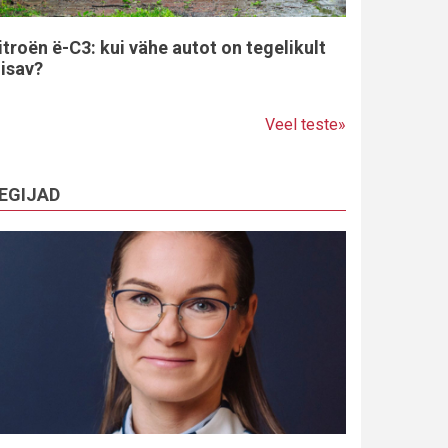
itroën ë-C3: kui vähe autot on tegelikult
iisav?
Veel teste»
EGIJAD