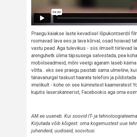
Praegu käiakse laste kevadisel lõpukontserdil fi
roomavad lava ees ja lava kõrval, osad hoiavad ta
vastu pead. Aga tulevikus - siis ilmselt tiirlevad
arenguhetk ülima täpsusega salvestada, pea koh
mobiilseadmeid, mõni veelgi agaram laseb käima 
võtta... eks see praegu paistab sama ulmeline, ku
tänavanurgal taskust haarata telefoni ja pildistad
imelikult - kohe on see kümnetest kaameratest Yo
kujutis laserskännerist, Facebookis aga oma esim
AM.ee uueneb. Kui soovid IT- ja tehnoloogiateema
Kirjutada võib kõigest: oma kogemustest uue tehni
juhendeid, uudiseid, soovitusi.