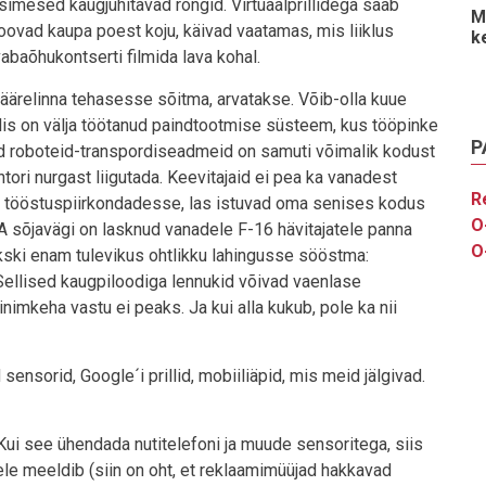
simesed kaugjuhitavad rongid. Virtuaalprillidega saab
M
toovad kaupa poest koju, käivad vaatamas, mis liiklus
k
vabaõhukontserti filmida lava kohal.
 äärelinna tehasesse sõitma, arvatakse. Võib-olla kuue
alis on välja töötanud paindtootmise süsteem, kus tööpinke
P
aid roboteid-transpordiseadmeid on samuti võimalik kodust
ori nurgast liigutada. Keevitajaid ei pea ka vanadest
R
 tööstuspiirkondadesse, las istuvad oma senises kodus
O
A sõjavägi on lasknud vanadele F-16 hävitajatele panna
O
akski enam tulevikus ohtlikku lahingusse sööstma:
. Sellised kaugpiloodiga lennukid võivad vaenlase
imkeha vastu ei peaks. Ja kui alla kukub, pole ka nii
ensorid, Google´i prillid, mobiiliäpid, mis meid jälgivad.
Kui see ühendada nutitelefoni ja muude sensoritega, siis
ele meeldib (siin on oht, et reklaamimüüjad hakkavad