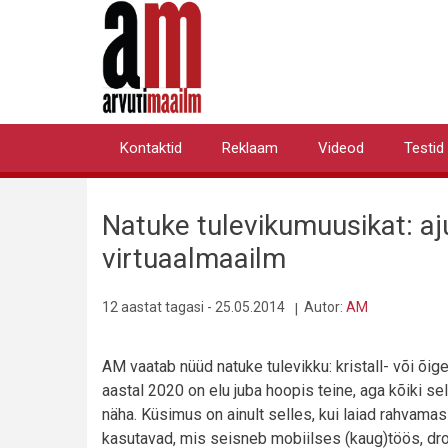
Liigu
edasi
põhisisu
juurde
Kontaktid
Reklaam
Videod
Testid
Primary
links
Natuke tulevikumuusikat: aju
virtuaalmaailm
12 aastat tagasi - 25.05.2014
Autor:
AM
AM vaatab nüüd natuke tulevikku: kristall- või õig
aastal 2020 on elu juba hoopis teine, aga kõiki se
näha. Küsimus on ainult selles, kui laiad rahvama
kasutavad, mis seisneb mobiilses (kaug)töös, dro