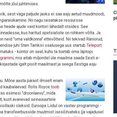
õtte jõul juhtimises.
C
evik, sest väga paljude jaoks ei saa asju aetud muudmoodi,
p
rgiaraiskamine. Nii nagu raisatakse ressursse
e heade ajude vaid kontori lähedalt otsides. See
innadesse, kus haritud spetsialiste on rohkem võtta. Ja
 neid "oma valdkonna" ettevõtteid. Nii tekivad Räniorud,
i endise juhi Sten Tamkivi osalusega uus startub
Teleport
T
matuks - kontor on seal, kuhu ta toetab oma läptopi.
ogrammi
, mis aitab miljonitel üle maailma saada Eesti e-
kirjastada igalt poolt maailmast ja seega Eestiga asju
egu. Mõne aasta pärast ilmselt enam
ad kaubalaevad. Rolls Royce
toob
ras esimesi "droonlaevu", mida
alt, kust avanevad seinasuurtele
sillaski oleksid. Euroopa Liidul on vastav programmgi -
ma transfeerbusside muutmist isesõitvateks (ja vajadusel