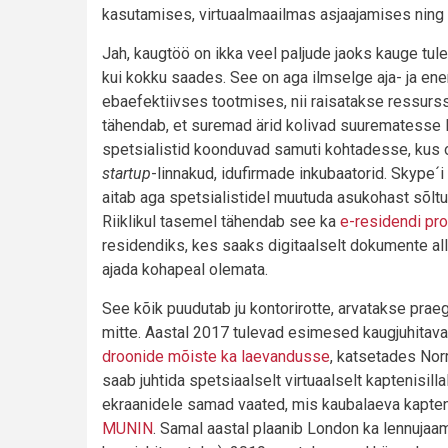
kasutamises, virtuaalmaailmas asjaajamises ning m
Jah, kaugtöö on ikka veel paljude jaoks kauge tul
kui kokku saades. See on aga ilmselge aja- ja ene
ebaefektiivses tootmises, nii raisatakse ressurss
tähendab, et suremad ärid kolivad suurematesse l
spetsialistid koonduvad samuti kohtadesse, kus on
startup
-linnakud, idufirmade inkubaatorid. Skype´
aitab aga spetsialistidel muutuda asukohast sõltu
Riiklikul tasemel tähendab see ka
e-residendi pr
residendiks, kes saaks digitaalselt dokumente all
ajada kohapeal olemata.
See kõik puudutab ju kontorirotte, arvatakse pra
mitte. Aastal 2017 tulevad esimesed kaugjuhitav
droonide mõiste ka laevandusse
, katsetades Nor
saab juhtida spetsiaalselt virtuaalselt kaptenisill
ekraanidele samad vaated, mis kaubalaeva kapteni
MUNIN
. Samal aastal plaanib London ka lennujaa