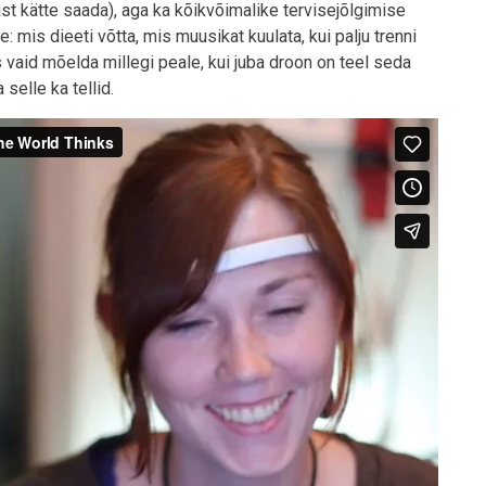
ust kätte saada), aga ka kõikvõimalike tervisejõlgimise
 mis dieeti võtta, mis muusikat kuulata, kui palju trenni
 vaid mõelda millegi peale, kui juba droon on teel seda
selle ka tellid.