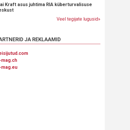
ai Kraft asus juhtima RIA küberturvalisuse
eskust
Veel tegijate lugusid»
ARTNERID JA REKLAAMID
eisijutud.com
-mag.ch
-mag.eu