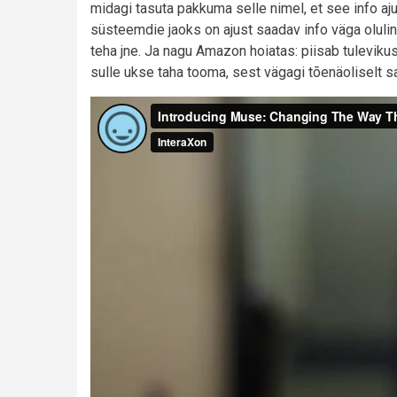
midagi tasuta pakkuma selle nimel, et see info aj
süsteemdie jaoks on ajust saadav info väga oluline:
teha jne. Ja nagu Amazon hoiatas: piisab tulevikus
sulle ukse taha tooma, sest vägagi tõenäoliselt sa 