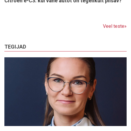
Citroën ë-C3: kui vähe autot on tegelikult piisav?
Veel teste»
TEGIJAD