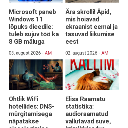
Microsoft paneb
Ära skrolli! Äpid,
Windows 11
mis hoiavad
lõpuks dieedile:
ekraanist eemal ja
tuleb sujuv töö ka
tasuvad liikumise
8 GB mäluga
eest
03. august 2026
-
AM
02. august 2026
-
AM
Ohtlik WiFi
Elisa Raamatu
hotellides: DNS-
statistika:
mürgitamisega
audioraamatud
näpatakse
vallutavad suve,