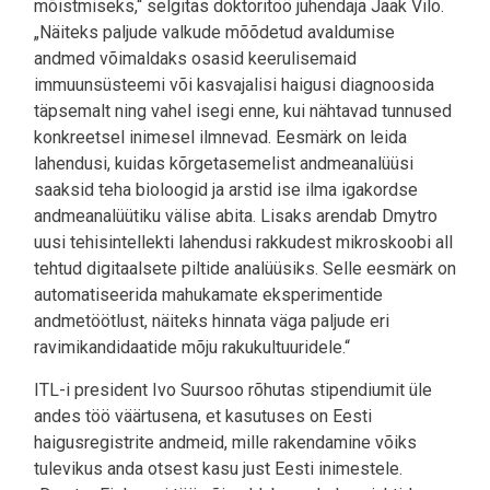
mõistmiseks,“ selgitas doktoritöö juhendaja Jaak Vilo.
„Näiteks paljude valkude mõõdetud avaldumise
andmed võimaldaks osasid keerulisemaid
immuunsüsteemi või kasvajalisi haigusi diagnoosida
täpsemalt ning vahel isegi enne, kui nähtavad tunnused
konkreetsel inimesel ilmnevad. Eesmärk on leida
lahendusi, kuidas kõrgetasemelist andmeanalüüsi
saaksid teha bioloogid ja arstid ise ilma igakordse
andmeanalüütiku välise abita. Lisaks arendab Dmytro
uusi tehisintellekti lahendusi rakkudest mikroskoobi all
tehtud digitaalsete piltide analüüsiks. Selle eesmärk on
automatiseerida mahukamate eksperimentide
andmetöötlust, näiteks hinnata väga paljude eri
ravimikandidaatide mõju rakukultuuridele.“
ITL-i president Ivo Suursoo rõhutas stipendiumit üle
andes töö väärtusena, et kasutuses on Eesti
haigusregistrite andmeid, mille rakendamine võiks
tulevikus anda otsest kasu just Eesti inimestele.