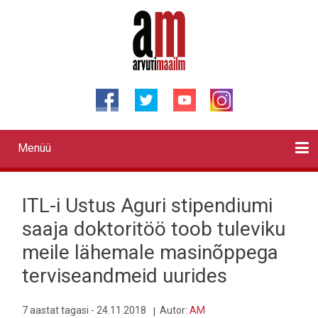
Liigu
edasi
põhisisu
juurde
Menüü
Primary
links
Kontaktid
Reklaam
Videod
Testid
Lahendused
Sõidukid
Arhiiv
English
Otsi
ITL-i Ustus Aguri stipendiumi
saaja doktoritöö toob tuleviku
meile lähemale masinõppega
terviseandmeid uurides
7 aastat tagasi - 24.11.2018
Autor:
AM