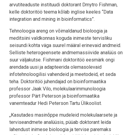
arvutiteaduste instituudi doktorant Dmytro Fishman,
kelle doktoritöö teema kõlab inglise keeles “Data
integration and mining in bioinformatics”.
Tehnoloogia areng on võimaldanud bioloogia ja
meditsiini valdkonnas koguda inimeste tervisliku
seisundi kohta väga suurel määral erinevaid andmeid.
Selliste heterogeensete andmemassiivide analüüs on
suur väljakutse. Fishmani doktoritöö eesmärk ongi
arendada uusi ja adapteerida olemasolevaid
infotehnoloogilisi vahendeid ja meetodeid, et seda
teha. Doktoritöö juhendajad on bioinformaatika
professor Jaak Vilo, molekulaarimmunoloogia
professor Pärt Peterson ja bioinformaatika
vanemteadur Hedi Peterson Tartu Ülikoolist.
„Kasutades masinõppe mudeleid molekulaarsete ja
terviseandmete analüüsis, püüab doktorant leida
lahendust inimese bioloogia ja tervise paremaks