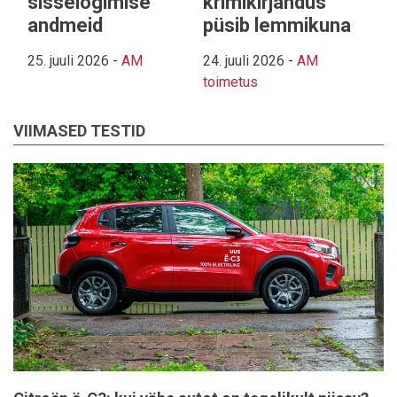
sisselogimise
krimikirjandus
andmeid
püsib lemmikuna
25. juuli 2026
-
AM
24. juuli 2026
-
AM
toimetus
VIIMASED TESTID