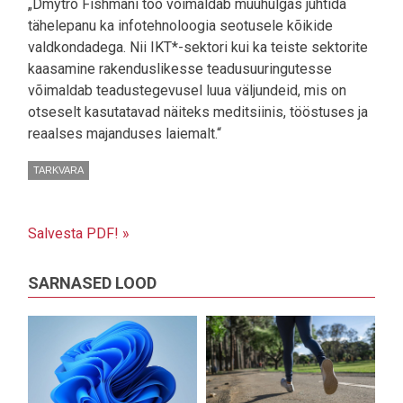
„Dmytro Fishmani töö võimaldab muuhulgas juhtida
tähelepanu ka infotehnoloogia seotusele kõikide
valdkondadega. Nii IKT*-sektori kui ka teiste sektorite
kaasamine rakenduslikesse teadusuuringutesse
võimaldab teadustegevusel luua väljundeid, mis on
otseselt kasutatavad näiteks meditsiinis, tööstuses ja
reaalses majanduses laiemalt.“
TARKVARA
Salvesta PDF! »
SARNASED LOOD