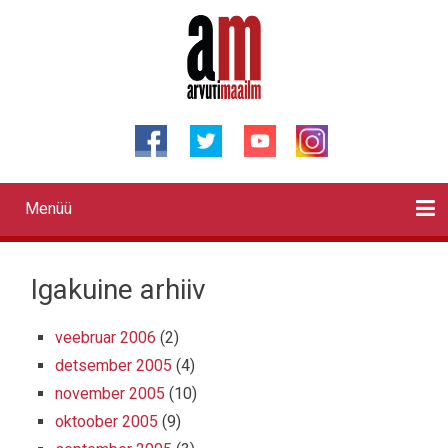
Liigu
edasi
põhisisu
juurde
Menüü
Primary
links
Kontaktid
Reklaam
Videod
Testid
Lahendused
Sõidukid
Arhiiv
English
Otsi
Igakuine arhiiv
veebruar 2006
(2)
detsember 2005
(4)
november 2005
(10)
oktoober 2005
(9)