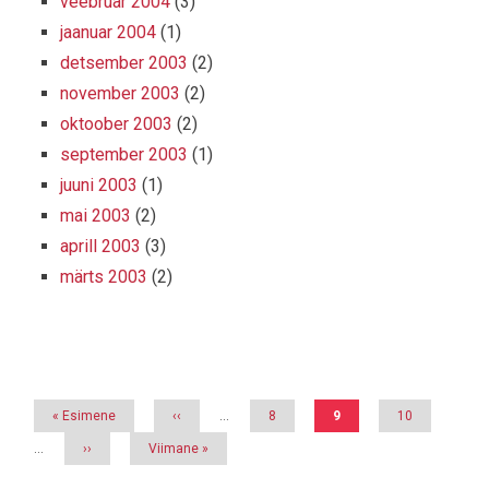
veebruar 2004
(3)
jaanuar 2004
(1)
detsember 2003
(2)
november 2003
(2)
oktoober 2003
(2)
september 2003
(1)
juuni 2003
(1)
mai 2003
(2)
aprill 2003
(3)
märts 2003
(2)
Pagination
Esimene
« Esimene
Eelmine
‹‹
…
Page
8
Eesolev
9
Page
10
leht
leht
leht
…
Järgmine
››
Viimane
Viimane »
leht
leht