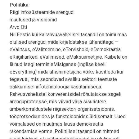
Poliitika
Riigi infosüsteemide arengud:
muutused ja visioonid
Arvo Ott
Nii Eestis kui ka rahvusvahelisel tasandil on toimumas
olulised arengud, mida kirjeldatakse lühenditega —
eValitsus, eValitsemine, eTervishoid, eDemokraatia,
eRiigihanked, eValimised, eMaksuamet jne. Käibele on
läinud isegi termin eMisiganes (inglise keeli
eEverything) mida ühisnimetajana võiks käsitleda kui
tegevusi, mis seonduvad avaliku sektori teenuste
pakkumisel infotehnoloogia kasutamisega.
Rahvusvahelistel konverentsidel rõhutatakse sageli
arenguprotsesse, mis viivad välja sisulistele
ümberkorraldustele riigisektori organisatsioonis,
tööprotseduurides ja funktsioonides üldisemalt. Uued
võimalused on muutmas lausa demokraatia
rakendamise vorme. Poliitilisel tasandil on mitmed
riigid leidnud, et valitsusstruktuuridel on oluline roll