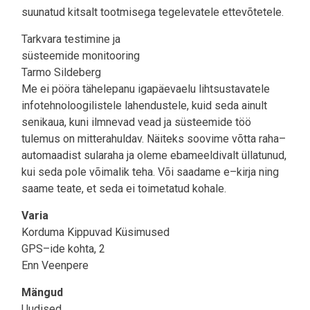
suunatud kitsalt tootmisega tegelevatele ettevõtetele.
Tarkvara testimine ja
süsteemide monitooring
Tarmo Sildeberg
Me ei pööra tähelepanu igapäevaelu lihtsustavatele
infotehnoloogilistele lahendustele, kuid seda ainult
senikaua, kuni ilmnevad vead ja süsteemide töö
tulemus on mitterahuldav. Näiteks soovime võtta raha–
automaadist sularaha ja oleme ebameeldivalt üllatunud,
kui seda pole võimalik teha. Või saadame e–kirja ning
saame teate, et seda ei toimetatud kohale.
Varia
Korduma Kippuvad Küsimused
GPS–ide kohta, 2
Enn Veenpere
Mängud
Uudised