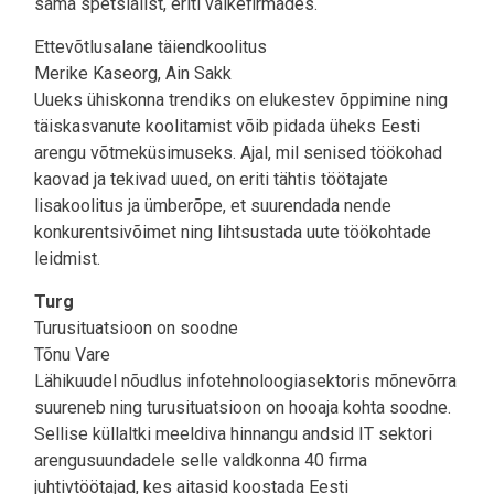
sama spetsialist, eriti väikefirmades.
Ettevõtlusalane täiendkoolitus
Merike Kaseorg, Ain Sakk
Uueks ühiskonna trendiks on elukestev õppimine ning
täiskasvanute koolitamist võib pidada üheks Eesti
arengu võtmeküsimuseks. Ajal, mil senised töökohad
kaovad ja tekivad uued, on eriti tähtis töötajate
lisakoolitus ja ümberõpe, et suurendada nende
konkurentsivõimet ning lihtsustada uute töökohtade
leidmist.
Turg
Turusituatsioon on soodne
Tõnu Vare
Lähikuudel nõudlus infotehnoloogiasektoris mõnevõrra
suureneb ning turusituatsioon on hooaja kohta soodne.
Sellise küllaltki meeldiva hinnangu andsid IT sektori
arengusuundadele selle valdkonna 40 firma
juhtivtöötajad, kes aitasid koostada Eesti