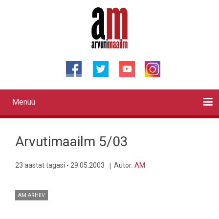
Liigu
edasi
põhisisu
juurde
Menüü
Primary
links
Kontaktid
Reklaam
Videod
Testid
Lahendused
Sõidukid
Arhiiv
English
Otsi
Arvutimaailm 5/03
23 aastat tagasi - 29.05.2003
Autor:
AM
AM ARHIIV