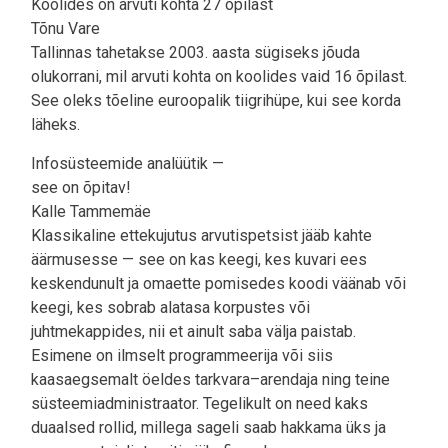
Koolides on arvuti kohta 27 õpilast
Tõnu Vare
Tallinnas tahetakse 2003. aasta sügiseks jõuda
olukorrani, mil arvuti kohta on koolides vaid 16 õpilast.
See oleks tõeline euroopalik tiigrihüpe, kui see korda
läheks.
Infosüsteemide analüütik —
see on õpitav!
Kalle Tammemäe
Klassikaline ettekujutus arvutispetsist jääb kahte
äärmusesse — see on kas keegi, kes kuvari ees
keskendunult ja omaette pomisedes koodi väänab või
keegi, kes sobrab alatasa korpustes või
juhtmekappides, nii et ainult saba välja paistab.
Esimene on ilmselt programmeerija või siis
kaasaegsemalt öeldes tarkvara–arendaja ning teine
süsteemiadministraator. Tegelikult on need kaks
duaalsed rollid, millega sageli saab hakkama üks ja