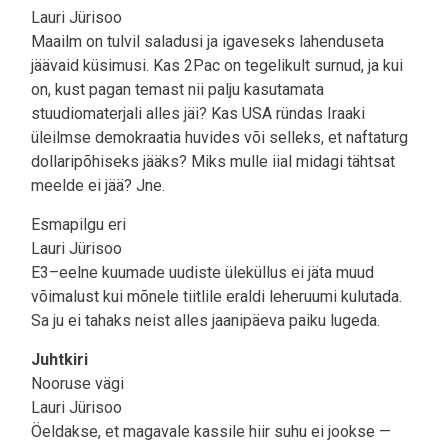
Lauri Jürisoo
Maailm on tulvil saladusi ja igaveseks lahenduseta
jäävaid küsimusi. Kas 2Pac on tegelikult surnud, ja kui
on, kust pagan temast nii palju kasutamata
stuudiomaterjali alles jäi? Kas USA ründas Iraaki
üleilmse demokraatia huvides või selleks, et naftaturg
dollaripõhiseks jääks? Miks mulle iial midagi tähtsat
meelde ei jää? Jne.
Esmapilgu eri
Lauri Jürisoo
E3–eelne kuumade uudiste üleküllus ei jäta muud
võimalust kui mõnele tiitlile eraldi leheruumi kulutada.
Sa ju ei tahaks neist alles jaanipäeva paiku lugeda.
Juhtkiri
Nooruse vägi
Lauri Jürisoo
Öeldakse, et magavale kassile hiir suhu ei jookse —