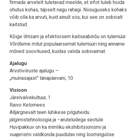
firmade arvetelt tuletavad meelde, et infot tuleb hoida
ohutus kohas, täpselt nagu rahagi. Niisuguseks kohaks
võib olla ka arvuti, kuid ainult siis, kui see on sobivalt
kaitstud.
Kõige lihtsam ja efektiivsem kaitseabinõu on tulemüür.
Võrdleme mitut populaarsemat tulemüüri ning anname
mõned soovitused, kuidas valida sobivaimat.
Ajalugu
Arvutiviiruste ajalugu —
„muinasajast” tänapäevani, 10
Visioon
Järelvalvekultuur, 1
Raivo Kelomees
Alljärgnevalt teen lühikese pilguheidu
jälgimistehnoloogia ja –aruteludega seotule.
Huvipakkuv on ka inimliku ekshibitsionismi ja
vuajerismi valdkonda puudutav ning loomingulise