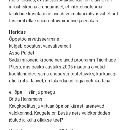
infoühiskonna arendamisel, et infotehnoloogia
laialdane kasutamine annab võimalusi rahvusvahelisel
tasandil olla konkurentsivõimeline ja edukas.
Haridus
Õppetöö arvutiseerimine
kulgeb oodatust vaevalisemalt
Asso Puidet
Sadu miljoneid kroone neelanud programm Tiigrihüpe
Pluss, mis peaks aastaks 2005 muutma arvutid
koolitundides sama enesestmõistetavaks, kui kunagi
olid kriit ja tahvel, on takerdunud riigiametnike taha.
e–õpe — siin ja praegu
Britta Hansmann
Kaugkoolitus ja virtuaalõpe on kiiresti arenevad
valdkonnad. Kaugele on Eestis neis valdkondades
jõutud ja kuhu ollakse teel?