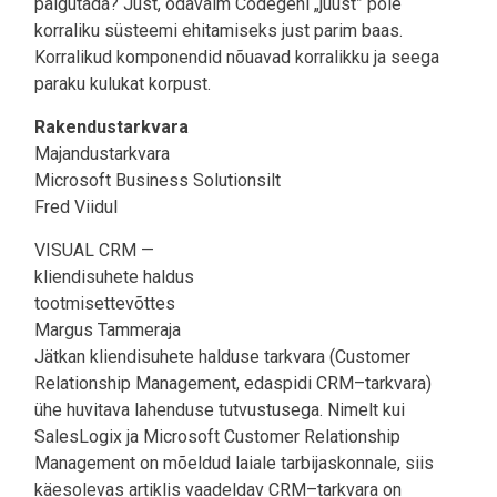
paigutada? Just, odavaim Codegeni „juust” pole
korraliku süsteemi ehitamiseks just parim baas.
Korralikud komponendid nõuavad korralikku ja seega
paraku kulukat korpust.
Rakendustarkvara
Majandustarkvara
Microsoft Business Solutionsilt
Fred Viidul
VISUAL CRM —
kliendisuhete haldus
tootmisettevõttes
Margus Tammeraja
Jätkan kliendisuhete halduse tarkvara (Customer
Relationship Management, edaspidi CRM–tarkvara)
ühe huvitava lahenduse tutvustusega. Nimelt kui
SalesLogix ja Microsoft Customer Relationship
Management on mõeldud laiale tarbijaskonnale, siis
käesolevas artiklis vaadeldav CRM–tarkvara on