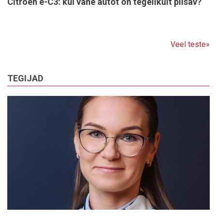
Citroën ë-C3: kui vähe autot on tegelikult piisav?
Veel teste»
TEGIJAD