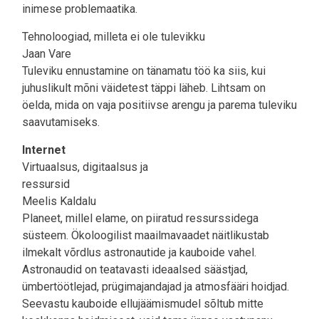
inimese problemaatika.
Tehnoloogiad, milleta ei ole tulevikku
Jaan Vare
Tuleviku ennustamine on tänamatu töö ka siis, kui
juhuslikult mõni väidetest täppi läheb. Lihtsam on
öelda, mida on vaja positiivse arengu ja parema tuleviku
saavutamiseks.
Internet
Virtuaalsus, digitaalsus ja
ressursid
Meelis Kaldalu
Planeet, millel elame, on piiratud ressurssidega
süsteem. Ökoloogilist maailmavaadet näitlikustab
ilmekalt võrdlus astronautide ja kauboide vahel.
Astronaudid on teatavasti ideaalsed säästjad,
ümbertöötlejad, prügimajandajad ja atmosfääri hoidjad.
Seevastu kauboide ellujäämismudel sõltub mitte