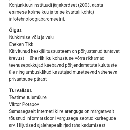
Konjunktuuriinstituudi järjekordset (2003. aasta
esimese kolme kuu ja teise kvartali kohta)
infotehnoloogiabaromeetrit.
Õigus
Nuhkimise võlu ja valu
Eneken Tikk
Käivitunud keskjälitussüsteem on põhjustanud tuntavat
ärevust — ühe riikliku kohustuse võrra rikkamad
teenusepakkujad kaebavad põhjendamatute kulutuste
üle ning umbusklikud kasutajad muretsevad väheneva
privaatsuse pärast.
Turvalisus
Testime tulemüüre
Viktor Potapov
Samaaegselt Interneti kiire arenguga on märgatavalt
tõusnud informatsiooni vargusega seotud kuritegude
arv. Hiljutised ajalehepealkirjad raha kadumisest