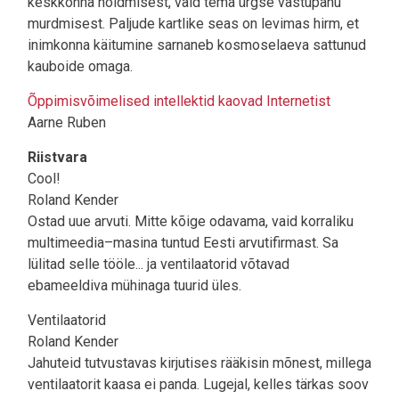
keskkonna hoidmisest, vaid tema ürgse vastupanu
murdmisest. Paljude kartlike seas on levimas hirm, et
inimkonna käitumine sarnaneb kosmoselaeva sattunud
kauboide omaga.
Õppimisvõimelised intellektid kaovad Internetist
Aarne Ruben
Riistvara
Cool!
Roland Kender
Ostad uue arvuti. Mitte kõige odavama, vaid korraliku
multimeedia–masina tuntud Eesti arvutifirmast. Sa
lülitad selle tööle... ja ventilaatorid võtavad
ebameeldiva mühinaga tuurid üles.
Ventilaatorid
Roland Kender
Jahuteid tutvustavas kirjutises rääkisin mõnest, millega
ventilaatorit kaasa ei panda. Lugejal, kelles tärkas soov