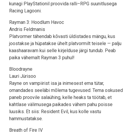
kunagi PlayStationil proovida ralli–RPG suunitlusega
Racing Lagooni.
Rayman 3: Hoodlum Havoc
Andris Feldmanis
Platvormer tähendab kõvasti üldistades mängu, kus
joostakse ja hüpatakse ühelt platvormilt teisele — palju
kaashaaravam kui selle kirjelduse järgi tundub. Peab
paika vähemalt Rayman 3 puhul!
Bloodrayne
Lauri Jürisoo
Rayne on vampiirist isa ja inimesest ema tütar,
omandades seeläbi mõlema tugevused. Tema oskused
paneb proovile salaühing, kelle heaks ta töötab, et
kahtlase välimusega paikades vähem pahu poisse
luusiks. Et siis: Resident Evil, kus kolle vastu
hammustatakse.
Breath of Fire IV