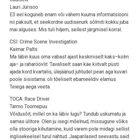
Lauri Jürisoo
E3 eel koguneb enam või vähem kuuma informatsiooni
nii paksult, et seekordne uudisenurk sõlmiti kokku juba
mai alguses. Mis tuli hiljem, sellest järgmisel korral.
CSI: Crime Scene Investigation
Kaimar Palts
Ma läbin kuus oma vabast ajast keskmiselt kaks–kolm
aja– ja raharöövlit. Tavaliselt saan käe kiitvalt püsti
ajada kord kvartalis, ülejäänud juhtudel pean aga kuvari
poole sisistama: oli tõeliselt ebameeldiv elamus
Teiega aega veeta.
TOCA: Race Driver
Tarmo Toomepuu
Võidusõit, millel on ka läbiv lugu? Tundub uskumatu ja
samas ülitore. Olen ju isegi mõelnud, missugune võiks
olla stooriga kihutamine, kuid varem pole midagi sellist
inglisekeelsel turul nähtud. Jaapanlased seevastu said