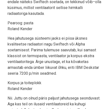
endale näiteks Swiftech soetada, on tekkinud võib–olla
küsimus, millist ventilaatorit sellise hirmkalli
radiaatoriga kasutada.
Pearoog: pasta
Roland Kender
Hea jahutusega süsteemi jaoks ei piisa üksnes
kvaliteetse radiaatori nagu Swiftech või Alpha
soetamisest. Parima tulemuse saavutab, kui samast
klassist on termopasta, ventilaator ja korpus ekstra
ventilaatoritega. Ärge unustage, et ka kõvaketas
armastab enda ümber liikuvat õhku, eriti IBM Deskstar
seeria 7200 p/min seadmed.
Korpus ja toiteplokk
Roland Kender
Nii. Juttu on olnud päris paljust jahutusega seonduvast.
Aga kas teil on ilusaid ventilaatoreid ka kuhugi