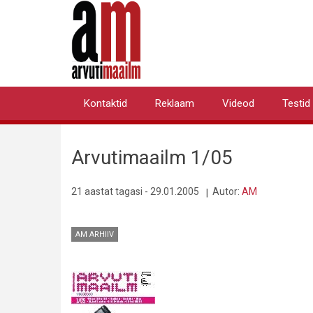
Liigu
edasi
põhisisu
juurde
Kontaktid
Reklaam
Videod
Testid
Primary
links
Arvutimaailm 1/05
21 aastat tagasi - 29.01.2005
Autor:
AM
AM ARHIIV
Pilt