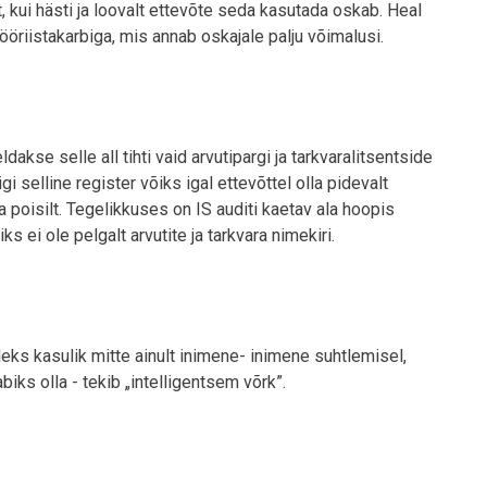
t, kui hästi ja loovalt ettevõte seda kasutada oskab. Heal
ööriistakarbiga, mis annab oskajale palju võimalusi.
dakse selle all tihti vaid arvutipargi ja tarkvaralitsentside
i selline register võiks igal ettevõttel olla pidevalt
a poisilt. Tegelikkuses on IS auditi kaetav ala hoopis
s ei ole pelgalt arvutite ja tarkvara nimekiri.
eks kasulik mitte ainult inimene- inimene suhtlemisel,
iks olla - tekib „intelligentsem võrk”.