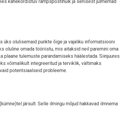
id ees kahekordistuv rämpspostihulk ja senisest julmemad
as üks olulisemaid punkte õige ja vajaliku informatsiooni
ks oluline omada tööriistu, mis aitaksid neil paremini oma
 ka plaane tulemuste parandamiseks häälestada. Siinjuures
s võimalikult integreeritud ja terviklik, vältimaks
aid potentsiaalseid probleeme.
a(kümne)tel järsult. Selle ilmingu mõjud hakkavad ilmnema