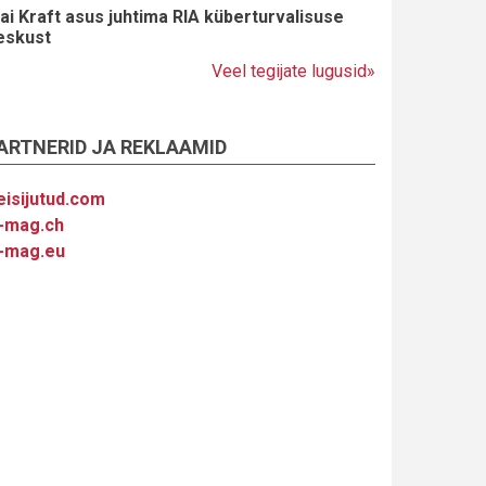
ai Kraft asus juhtima RIA küberturvalisuse
eskust
Veel tegijate lugusid»
ARTNERID JA REKLAAMID
eisijutud.com
-mag.ch
-mag.eu