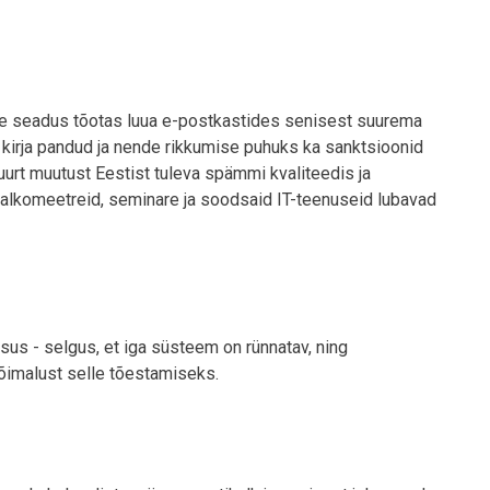
e seadus tõotas luua e-postkastides senisest suurema
kirja pandud ja nende rikkumise puhuks ka sanktsioonid
suurt muutust Eestist tuleva spämmi kvaliteedis ja
 alkomeetreid, seminare ja soodsaid IT-teenuseid lubavad
sus - selgus, et iga süsteem on rünnatav, ning
võimalust selle tõestamiseks.