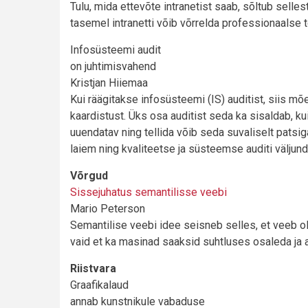
Tulu, mida ettevõte intranetist saab, sõltub selles
tasemel intranetti võib võrrelda professionaalse t
Infosüsteemi audit
on juhtimisvahend
Kristjan Hiiemaa
Kui räägitakse infosüsteemi (IS) auditist, siis mõel
kaardistust. Üks osa auditist seda ka sisaldab, kuig
uuendatav ning tellida võib seda suvaliselt patsig
laiem ning kvaliteetse ja süsteemse auditi väljundik
Võrgud
Sissejuhatus semantilisse veebi
Mario Peterson
Semantilise veebi idee seisneb selles, et veeb ol
vaid et ka masinad saaksid suhtluses osaleda ja ab
Riistvara
Graafikalaud
annab kunstnikule vabaduse