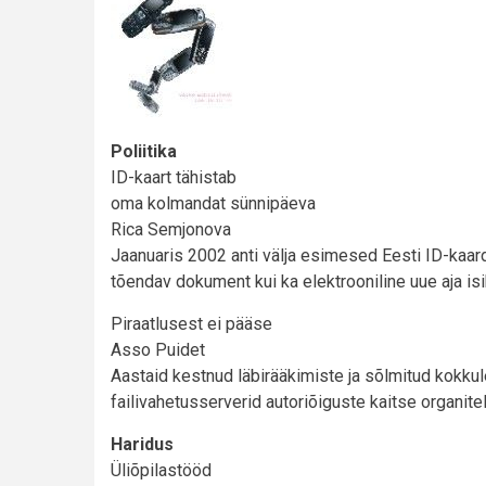
Poliitika
ID-kaart tähistab
oma kolmandat sünnipäeva
Rica Semjonova
Jaanuaris 2002 anti välja esimesed Eesti ID-kaardi
tõendav dokument kui ka elektrooniline uue aja isi
Piraatlusest ei pääse
Asso Puidet
Aastaid kestnud läbirääkimiste ja sõlmitud kokkul
failivahetusserverid autoriõiguste kaitse organite
Haridus
Üliõpilastööd