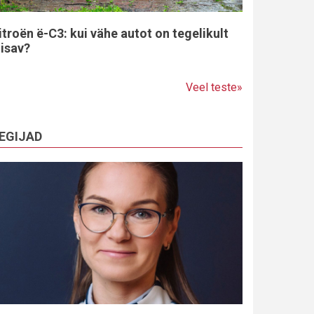
itroën ë-C3: kui vähe autot on tegelikult
iisav?
Veel teste»
EGIJAD