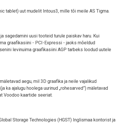
c tablet) uut mudelit Intous3, mille tõi meile AS Tigma.
ja sagedamini uusi tooteid turule paiskav haru. Kui
ima graafikasiini - PCI-Expressi - jaoks mõeldud
 senini levinuima graafikasiini AGP tarbeks loodud uutele
äletavad aegu, mil 3D graafika ja neile vajalikud
d (ja ka ajalugu hoolega uurinud „rohesarved”) mäletavad
sat Voodoo kaartide seeriat.
 Global Storage Technologies (HGST) Inglismaa kontorist ja