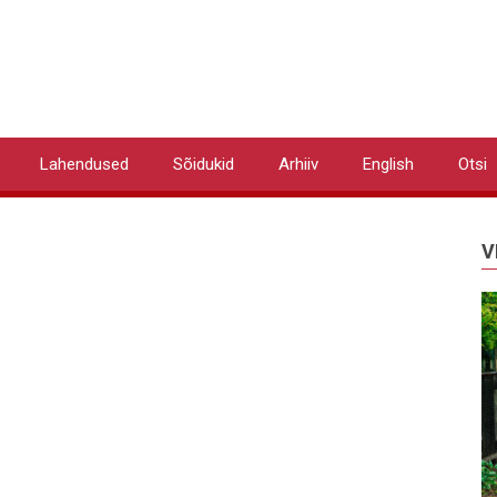
Lahendused
Sõidukid
Arhiiv
English
Otsi
V