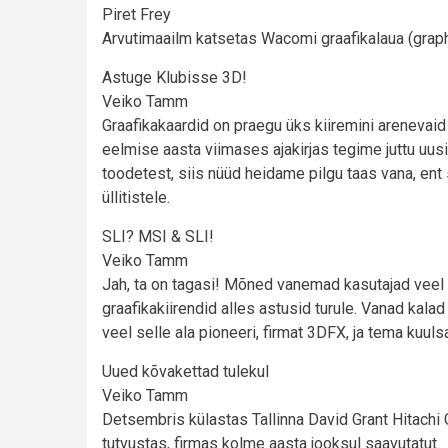
Piret Frey
Arvutimaailm katsetas Wacomi graafikalaua (graphi
Astuge Klubisse 3D!
Veiko Tamm
Graafikakaardid on praegu üks kiiremini arenevaid 
eelmise aasta viimases ajakirjas tegime juttu uus
toodetest, siis nüüd heidame pilgu taas vana, ent
üllitistele.
SLI? MSI & SLI!
Veiko Tamm
Jah, ta on tagasi! Mõned vanemad kasutajad veel m
graafikakiirendid alles astusid turule. Vanad kala
veel selle ala pioneeri, firmat 3DFX, ja tema kuul
Uued kõvakettad tulekul
Veiko Tamm
Detsembris külastas Tallinna David Grant Hitachi
tutvustas, firmas kolme aasta jooksul saavutatut.