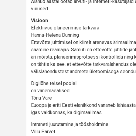
Alanud aastal ootab arvuti- ja Interneti-kasutaja
viirused.
Visioon
Efektiivse planeerimise tarkvara
Hanna-Helena Dunning
Ettevõtte juhtimisel on kiirelt arenevas ärimaailm
saamine reaalajas. Samuti on ettevõtte juhtide jao
äri mõista, planeerimisprotsessi kontrollida ning
on tähtis ka see, et ettevõtte tarkvaralahendus olek
välislahendustest andmete ületoomisega seonduv
Digilõhe teisel poolel
on vanemaealised
Tõnu Vare
Euoopa ja eriti Eesti elanikkond vananeb lähiaast
igas valdkonnas, ka digimaailmas.
Intraneti juurutamine ja tööshoidmine
Villu Parvet