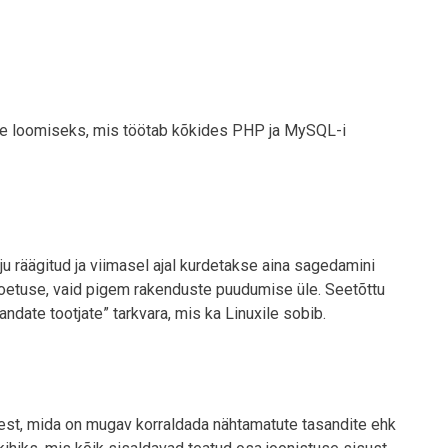
 loomiseks, mis töötab kõkides PHP ja MySQL-i
lju räägitud ja viimasel ajal kurdetakse aina sagedamini
toetuse, vaid pigem rakenduste puudumise üle. Seetõttu
andate tootjate” tarkvara, mis ka Linuxile sobib.
st, mida on mugav korraldada nähtamatute tasandite ehk