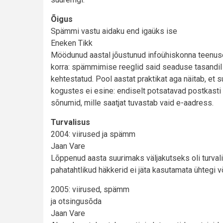
Õigus
Spämmi vastu aidaku end igaüks ise
Eneken Tikk
Möödunud aastal jõustunud infoühiskonna teenus
korra: spämmimise reeglid said seaduse tasandil 
kehtestatud. Pool aastat praktikat aga näitab, et 
kogustes ei esine: endiselt potsatavad postkasti
sõnumid, mille saatjat tuvastab vaid e-aadress.
Turvalisus
2004: viirused ja spämm
Jaan Vare
Lõppenud aasta suurimaks väljakutseks oli turvali
pahatahtlikud häkkerid ei jäta kasutamata ühtegi 
2005: viirused, spämm
ja otsingusõda
Jaan Vare