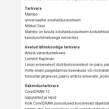
Tarkvara
Mambo -
universaalne sisuhaldussüsteem
Mihkel Sirel
Mambo on tasuta sisuhaldussüsteem kodulehtede
kasutusvõimalusega serverites.
Avatud lähtekoodiga tarkvara
Arkeia varundustarkvara
Lemmit Kaplinski
Linuxi erinevatest distributsioonidest on päris pa
mitte enam paigaldamise keerukuse või riistvara
tutvustan järgnevas paaris artiklis erinevate „kolm
Rakendustarkvara
CorelDRAW 12
näpunäited ja nipid
Kõik CorelDRAW joonistused koosnevad objektide