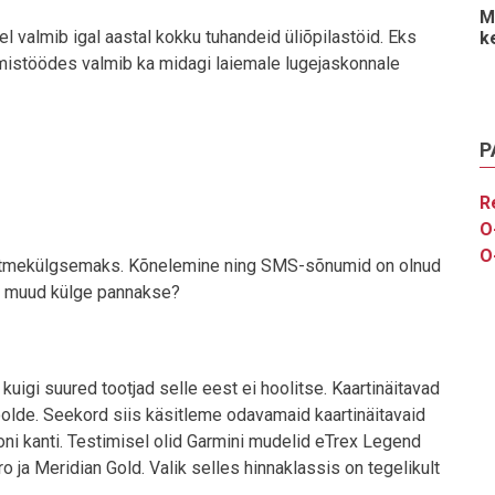
M
 valmib igal aastal kokku tuhandeid üliõpilastöid. Eks
k
urimistöödes valmib ka midagi laiemale lugejaskonnale
P
R
O
O
 mitmekülgsemaks. Kõnelemine ning SMS-sõnumid on olnud
ke muud külge pannakse?
kuigi suured tootjad selle eest ei hoolitse. Kaartinäitavad
olde. Seekord siis käsitleme odavamaid kaartinäitavaid
oni kanti. Testimisel olid Garmini mudelid eTrex Legend
 ja Meridian Gold. Valik selles hinnaklassis on tegelikult