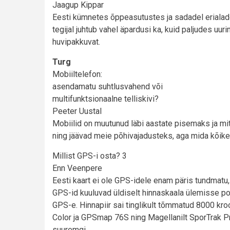
Jaagup Kippar
Eesti kümnetes õppeasutustes ja sadadel erialadel
tegijal juhtub vahel äpardusi ka, kuid paljudes u
huvipakkuvat.
Turg
Mobiiltelefon:
asendamatu suhtlusvahend või
multifunktsionaalne telliskivi?
Peeter Uustal
Mobiilid on muutunud läbi aastate pisemaks ja
ning jäävad meie põhivajadusteks, aga mida kõi
Millist GPS-i osta? 3
Enn Veenpere
Eesti kaart ei ole GPS-idele enam päris tundmatu, 
GPS-id kuuluvad üldiselt hinnaskaala ülemisse po
GPS-e. Hinnapiir sai tinglikult tõmmatud 8000 kro
Color ja GPSmap 76S ning Magellanilt SporTrak Pro
suuremgi.