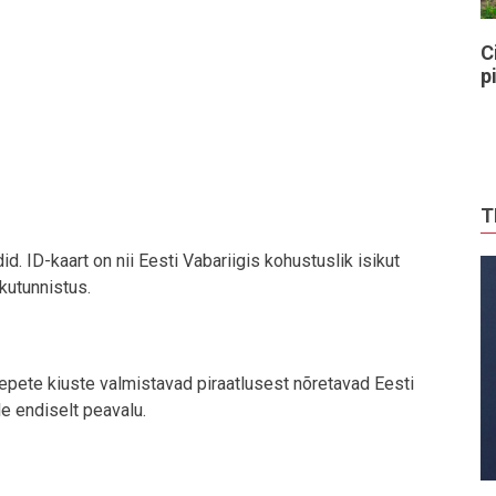
C
p
T
d. ID-kaart on nii Eesti Vabariigis kohustuslik isikut
kutunnistus.
epete kiuste valmistavad piraatlusest nõretavad Eesti
le endiselt peavalu.