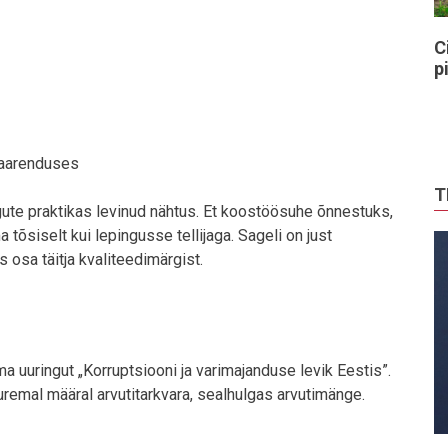
C
p
raarenduses
T
ute praktikas levinud nähtus. Et koostöösuhe õnnestuks,
õsiselt kui lepingusse tellijaga. Sageli on just
 osa täitja kvaliteedimärgist.
ma uuringut „Korruptsiooni ja varimajanduse levik Eestis”.
uremal määral arvutitarkvara, sealhulgas arvutimänge.