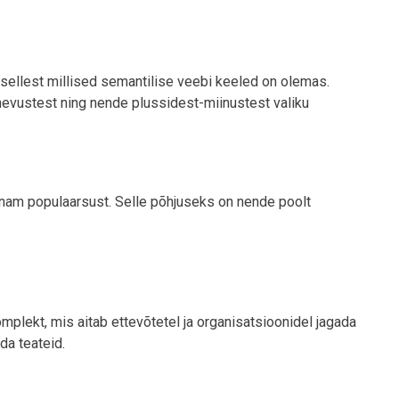
 sellest millised semantilise veebi keeled on olemas.
inevustest ning nende plussidest-miinustest valiku
am populaarsust. Selle põhjuseks on nende poolt
plekt, mis aitab ettevõtetel ja organisatsioonidel jagada
da teateid.