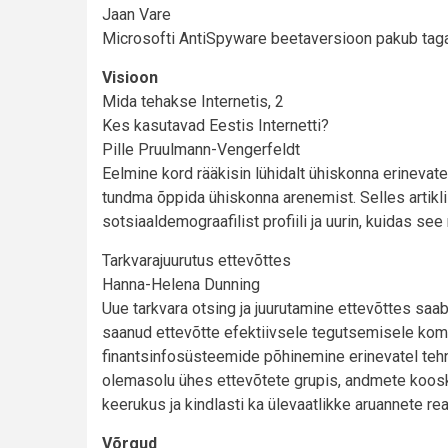
Jaan Vare
Microsofti AntiSpyware beetaversioon pakub tagasi
Visioon
Mida tehakse Internetis, 2
Kes kasutavad Eestis Internetti?
Pille Pruulmann-Vengerfeldt
Eelmine kord rääkisin lühidalt ühiskonna erinevat
tundma õppida ühiskonna arenemist. Selles artikli
sotsiaaldemograafilist profiili ja uurin, kuidas see
Tarkvarajuurutus ettevõttes
Hanna-Helena Dunning
Uue tarkvara otsing ja juurutamine ettevõttes saa
saanud ettevõtte efektiivsele tegutsemisele komi
finantsinfosüsteemide põhinemine erinevatel teh
olemasolu ühes ettevõtete grupis, andmete koosk
keerukus ja kindlasti ka ülevaatlikke aruannete r
Võrgud