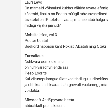
Lauri Levo
On mitmeid võimalusi kuidas vältida tavatelefonig
kõnesid, lisaks on Eestis müügil rahvusvahelise
tavatelefon IP telefoni vastu, mis säästab hulga r
midagi vajaka jäänud?
Mobiiltelefon, vol 3
Peeter Uustal
Seekord näppisin kaht Nokiat, Alcateli ning Qteki
Turvalisus
Nuhkvara eemaldamine
on nuhkvaraohvri enda asi
Peep Loorits
Kui viirusepuhangud ületavad tihtilugu uudisekünni
ja ohtlikust nuhkvarast. Järgnevalt vaatamegi, mis
võidelda.
Microsoft AntiSpyware beeta -
sõbralikult pealiskaudne