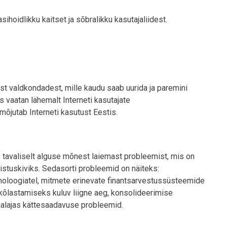
hoidlikku kaitset ja sõbralikku kasutajaliidest.
est valdkondadest, mille kaudu saab uurida ja paremini
s vaatan lähemalt Interneti kasutajate
 mõjutab Interneti kasutust Eestis.
b tavaliselt alguse mõnest laiemast probleemist, mis on
stuskiviks. Sedasorti probleemid on näiteks:
noloogiatel, mitmete erinevate finantsarvestussüsteemide
õlastamiseks kuluv liigne aeg, konsolideerimise
eaalajas kättesaadavuse probleemid.