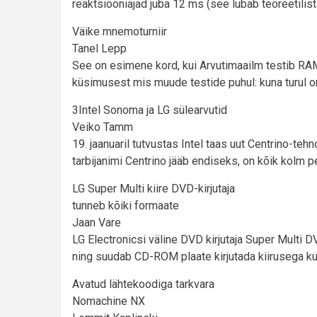
reaktsiooniajad juba 12 ms (see lubab teoreetilis
Väike mnemoturniir
Tanel Lepp
See on esimene kord, kui Arvutimaailm testib RA
küsimusest mis muude testide puhul: kuna turul on 
3Intel Sonoma ja LG sülearvutid
Veiko Tamm
19. jaanuaril tutvustas Intel taas uut Centrino-t
tarbijanimi Centrino jääb endiseks, on kõik kolm
LG Super Multi kiire DVD-kirjutaja
tunneb kõiki formaate
Jaan Vare
LG Electronicsi väline DVD kirjutaja Super Mult
ning suudab CD-ROM plaate kirjutada kiirusega ku
Avatud lähtekoodiga tarkvara
Nomachine NX