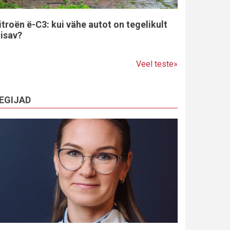
itroën ë-C3: kui vähe autot on tegelikult
iisav?
Veel teste»
EGIJAD