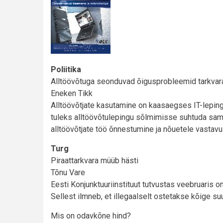
Poliitika
Alltöövõtuga seonduvad õigusprobleemid tarkva
Eneken Tikk
Alltöövõtjate kasutamine on kaasaegses IT-leping
tuleks alltöövõtulepingu sõlmimisse suhtuda sama t
alltöövõtjate töö õnnestumine ja nõuetele vastavus
Turg
Piraattarkvara müüb hästi
Tõnu Vare
Eesti Konjunktuuriinstituut tutvustas veebruaris o
Sellest ilmneb, et illegaalselt ostetakse kõige su
Mis on odavkõne hind?