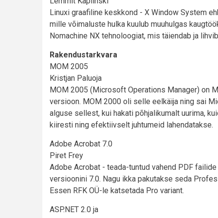
Lemmit Kaplinski
Linuxi graafiline keskkond - X Window System ehk 
mille võimaluste hulka kuulub muuhulgas kaugtööks
Nomachine NX tehnoloogiat, mis täiendab ja lihvi
Rakendustarkvara
MOM 2005
Kristjan Paluoja
MOM 2005 (Microsoft Operations Manager) on Mic
versioon. MOM 2000 oli selle eelkäija ning sai Mi
alguse sellest, kui hakati põhjalikumalt uurima, k
kiiresti ning efektiivselt juhtumeid lahendatakse.
Adobe Acrobat 7.0
Piret Frey
Adobe Acrobat - teada-tuntud vahend PDF failide 
versioonini 7.0. Nagu ikka pakutakse seda Professi
Essen RFK OÜ-le katsetada Pro variant.
ASP.NET 2.0 ja