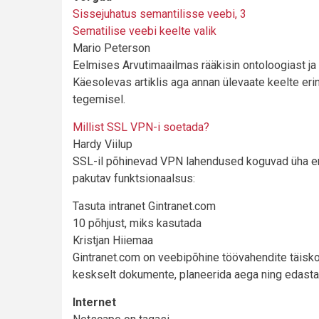
Sissejuhatus semantilisse veebi, 3
Sematilise veebi keelte valik
Mario Peterson
Eelmises Arvutimaailmas rääkisin ontoloogiast ja
Käesolevas artiklis aga annan ülevaate keelte er
tegemisel.
Millist SSL VPN-i soetada?
Hardy Viilup
SSL-il põhinevad VPN lahendused koguvad üha en
pakutav funktsionaalsus:
Tasuta intranet Gintranet.com
10 põhjust, miks kasutada
Kristjan Hiiemaa
Gintranet.com on veebipõhine töövahendite täiskom
keskselt dokumente, planeerida aega ning edasta
Internet