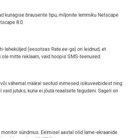
ud kunagise brauserite tipu, miljonite lemmiku Netscape
tscape 8.0.
i-leheküljed (eesotsas Rate.ee-ga) on leidnud, et
i ole mitte reklaam, vaid hoopis SMS-teenused.
al või vähemal määral seotud inimesed isikuveebidest ning
aid jutuks, kuna ei jõuta reaalsete tegudeni. Sageli on
D monitor sündmus. Eelmisel aastal olid lame-ekraanide