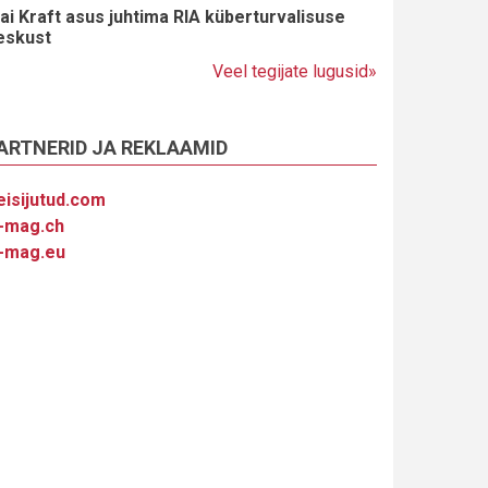
ai Kraft asus juhtima RIA küberturvalisuse
eskust
Veel tegijate lugusid»
ARTNERID JA REKLAAMID
eisijutud.com
-mag.ch
-mag.eu