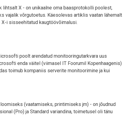
lihtsalt X - on unikaalne oma baasprotokolli poolest,
 vajalik võrgutoetus. Käesolevas artiklis vaatan lähemalt
b X-i sisseehitatud kaugtöövõimalusi.
rosofti poolt arendatud monitooringutarkvara uus
crosofti enda väitel (viimasel IT Foorumil Kopenhaagenis)
uidas toimub kompaniis serverite monitoorimine ja kui
loomiseks (vaatamiseks, printimiseks jm) - on jõudnud
onal (Pro) ja Standard variandina, toimetusel oli tänu