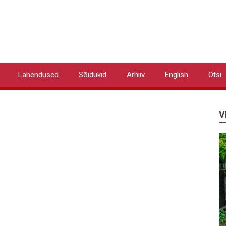
Lahendused
Sõidukid
Arhiiv
English
Otsi
V