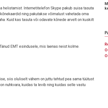
M
a helistamist. Internetitelefon Skype pakub suisa tasuta
k
d kõnekaardid ning pakutakse võimalust vahetada oma
aha. Kuid kas tasuta või odavate kõnede arvelt on kuskilt
P
R
. Tänud EMT esindusele, mis laenas neist kolme.
O
O
se, siis oluliselt vähem on juttu tehtud pea sama tüütust
 on nuhkvara, kuidas ta levib ning kuidas selle vastu