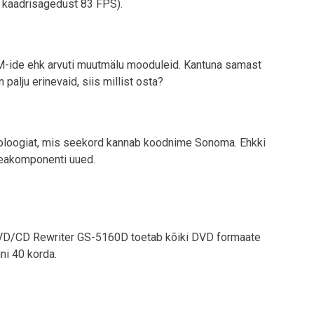
t kaadrisagedust 83 FPS).
M-ide ehk arvuti muutmälu mooduleid. Kantuna samast
palju erinevaid, siis millist osta?
ehnoloogiat, mis seekord kannab koodnime Sonoma. Ehkki
 peakomponenti uued.
i DVD/CD Rewriter GS-5160D toetab kõiki DVD formaate
ni 40 korda.