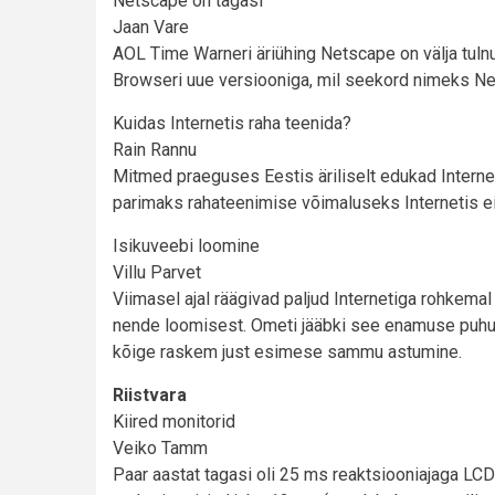
Netscape on tagasi
Jaan Vare
AOL Time Warneri äriühing Netscape on välja tuln
Browseri uue versiooniga, mil seekord nimeks Ne
Kuidas Internetis raha teenida?
Rain Rannu
Mitmed praeguses Eestis äriliselt edukad Internet
parimaks rahateenimise võimaluseks Internetis e
Isikuveebi loomine
Villu Parvet
Viimasel ajal räägivad paljud Internetiga rohkem
nende loomisest. Ometi jääbki see enamuse puhul v
kõige raskem just esimese sammu astumine.
Riistvara
Kiired monitorid
Veiko Tamm
Paar aastat tagasi oli 25 ms reaktsiooniajaga LC