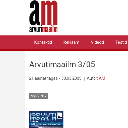
Liigu
edasi
põhisisu
juurde
Kontaktid
Reklaam
Videod
Testid
Primary
links
Arvutimaailm 3/05
21 aastat tagasi - 30.03.2005
Autor:
AM
AM ARHIIV
Pilt