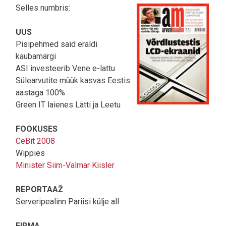
Selles numbris:
UUS
Pisipehmed said eraldi
kaubamärgi
ASI investeerib Vene e-lattu
Sülearvutite müük kasvas Eestis
aastaga 100%
Green IT laienes Lätti ja Leetu
FOOKUSES
CeBit 2008
Wippies
Minister Siim-Valmar Kiisler
REPORTAAŽ
Serveripealinn Pariisi külje all
FIRMA