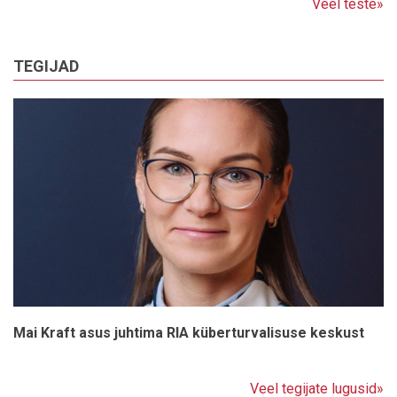
Veel teste»
TEGIJAD
Mai Kraft asus juhtima RIA küberturvalisuse keskust
Veel tegijate lugusid»