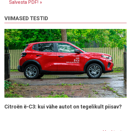
Salvesta PDF! »
VIIMASED TESTID
Citroën ë-C3: kui vähe autot on tegelikult piisav?