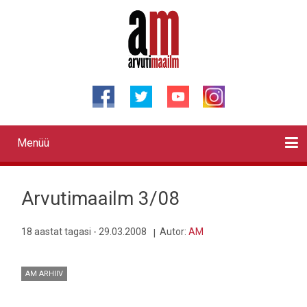
Liigu
edasi
põhisisu
juurde
Menüü
Primary
links
Kontaktid
Reklaam
Videod
Testid
Lahendused
Sõidukid
Arhiiv
English
Otsi
Arvutimaailm 3/08
18 aastat tagasi - 29.03.2008
Autor:
AM
AM ARHIIV