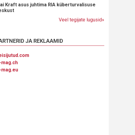
ai Kraft asus juhtima RIA küberturvalisuse
eskust
Veel tegijate lugusid»
ARTNERID JA REKLAAMID
eisijutud.com
-mag.ch
-mag.eu