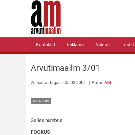
Liigu
edasi
põhisisu
juurde
Kontaktid
Reklaam
Videod
Testid
Primary
links
Arvutimaailm 3/01
25 aastat tagasi - 05.03.2001
Autor:
AM
AM ARHIIV
Selles numbris:
FOOKUS