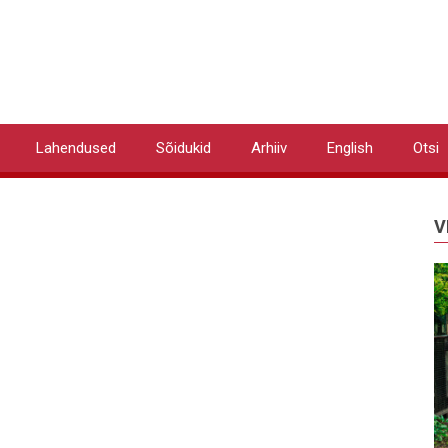
Lahendused
Sõidukid
Arhiiv
English
Otsi
V