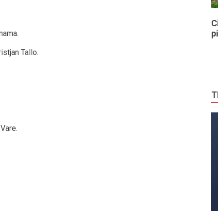
C
p
inama.
stjan Tallo.
T
 Vare.