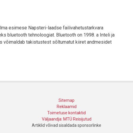
ailma esimese Napsteri-laadse failivahetustarkvara
bluetooth tehnoloogiat. Bluetooth on 1998. a Inteli ja
s võimaldab takistustest sõltumatut kiiret andmesidet
Sitemap
Reklaamid
Toimetuse kontaktid
Väljaandja: MTÜ Reisijutud
Artiklid võivad sisaldada sponsorlinke