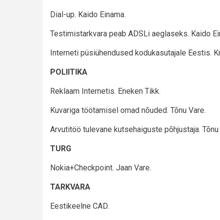
Dial-up. Kaido Einama.
Testimistarkvara peab ADSLi aeglaseks. Kaido E
Interneti püsiühendused kodukasutajale Eestis. Kri
POLIITIKA
Reklaam Internetis. Eneken Tikk.
Kuvariga töötamisel omad nõuded. Tõnu Vare.
Arvutitöö tulevane kutsehaiguste põhjustaja. Tõnu
TURG
Nokia+Checkpoint. Jaan Vare.
TARKVARA
Eestikeelne CAD.