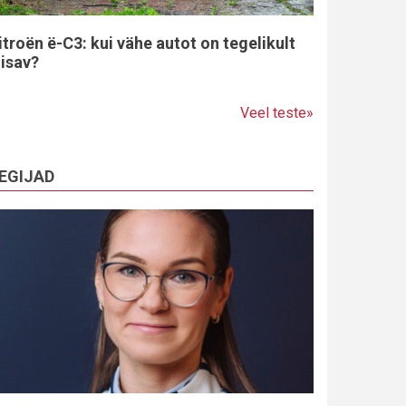
itroën ë-C3: kui vähe autot on tegelikult
iisav?
Veel teste»
EGIJAD