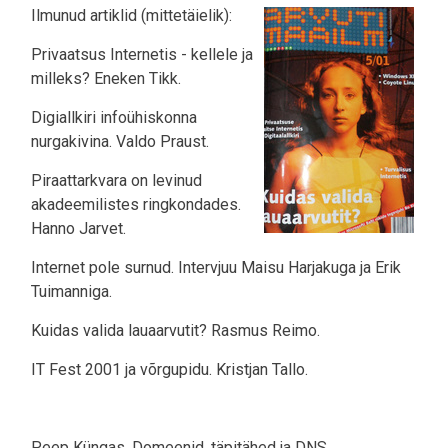
Ilmunud artiklid (mittetäielik):
Privaatsus Internetis - kellele ja
milleks? Eneken Tikk.
Digiallkiri infoühiskonna
nurgakivina. Valdo Praust.
Piraattarkvara on levinud
akadeemilistes ringkondades.
Hanno Jarvet.
Internet pole surnud. Intervjuu Maisu Harjakuga ja Erik
Tuimanniga.
Kuidas valida lauaarvutit? Rasmus Reimo.
IT Fest 2001 ja võrgupidu. Kristjan Tallo.
Peep Küngas. Domeenid, täpitähed ja DNS.