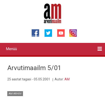
Liigu
edasi
põhisisu
juurde
Menüü
Primary
links
Kontaktid
Reklaam
Videod
Testid
Lahendused
Sõidukid
Arhiiv
English
Otsi
Arvutimaailm 5/01
25 aastat tagasi - 05.05.2001
Autor:
AM
AM ARHIIV