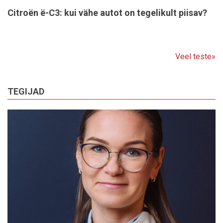
Citroën ë-C3: kui vähe autot on tegelikult piisav?
Veel teste»
TEGIJAD