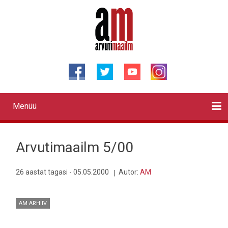
Liigu
edasi
põhisisu
juurde
Menüü
Primary
links
Kontaktid
Reklaam
Videod
Testid
Lahendused
Sõidukid
Arhiiv
English
Otsi
Arvutimaailm 5/00
26 aastat tagasi - 05.05.2000
Autor:
AM
AM ARHIIV