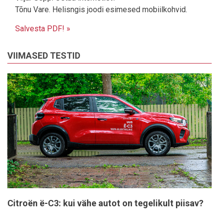
Tõnu Vare. Helisngis joodi esimesed mobiilkohvid.
Salvesta PDF! »
VIIMASED TESTID
Citroën ë-C3: kui vähe autot on tegelikult piisav?