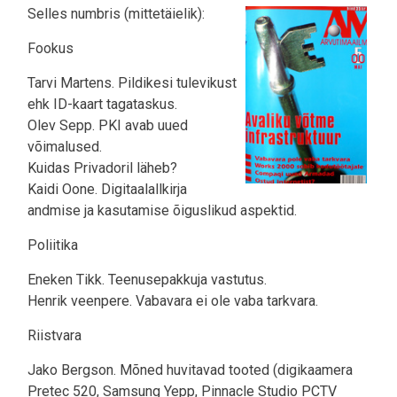
Selles numbris (mittetäielik):
Fookus
Tarvi Martens. Pildikesi tulevikust
ehk ID-kaart tagataskus.
Olev Sepp. PKI avab uued
võimalused.
Kuidas Privadoril läheb?
Kaidi Oone. Digitaalallkirja
andmise ja kasutamise õiguslikud aspektid.
Poliitika
Eneken Tikk. Teenusepakkuja vastutus.
Henrik veenpere. Vabavara ei ole vaba tarkvara.
Riistvara
Jako Bergson. Mõned huvitavad tooted (digikaamera
Pretec 520, Samsung Yepp, Pinnacle Studio PCTV