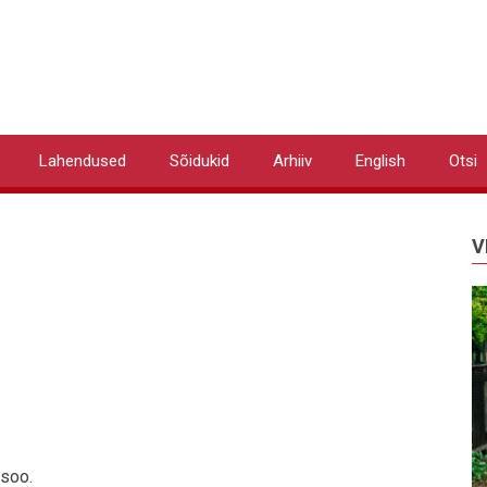
Lahendused
Sõidukid
Arhiiv
English
Otsi
V
isoo.