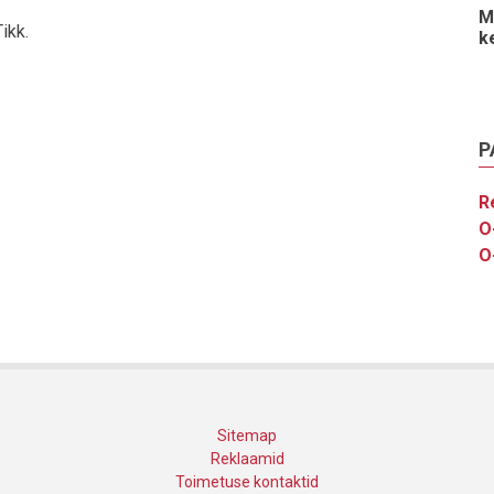
M
ikk.
k
P
R
O
O
Sitemap
Reklaamid
Toimetuse kontaktid