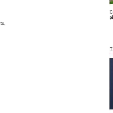
C
p
ts.
T