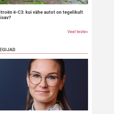
itroën ë-C3: kui vähe autot on tegelikult
iisav?
Veel teste»
EGIJAD