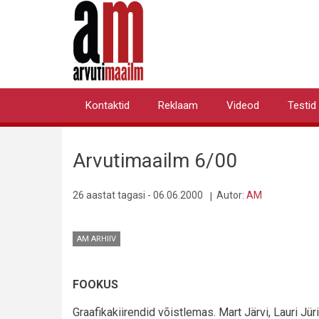
Liigu
edasi
põhisisu
juurde
Kontaktid
Reklaam
Videod
Testid
Primary
links
Arvutimaailm 6/00
26 aastat tagasi - 06.06.2000
Autor:
AM
AM ARHIIV
FOOKUS
Graafikakiirendid võistlemas. Mart Järvi, Lauri Jür