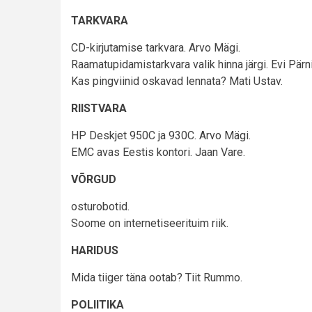
TARKVARA
CD-kirjutamise tarkvara. Arvo Mägi.
Raamatupidamistarkvara valik hinna järgi. Evi Pärni
Kas pingviinid oskavad lennata? Mati Ustav.
RIISTVARA
HP Deskjet 950C ja 930C. Arvo Mägi.
EMC avas Eestis kontori. Jaan Vare.
VÕRGUD
osturobotid.
Soome on internetiseerituim riik.
HARIDUS
Mida tiiger täna ootab? Tiit Rummo.
POLIITIKA