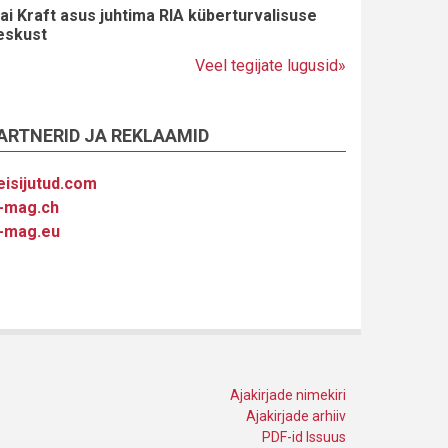
ai Kraft asus juhtima RIA küberturvalisuse
eskust
Veel tegijate lugusid»
ARTNERID JA REKLAAMID
eisijutud.com
-mag.ch
-mag.eu
Ajakirjade nimekiri
Ajakirjade arhiiv
PDF-id Issuus