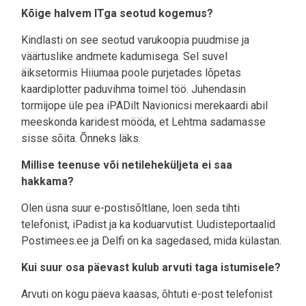
Kõige halvem ITga seotud kogemus?
Kindlasti on see seotud varukoopia puudmise ja
väärtuslike andmete kadumisega. Sel suvel
äiksetormis Hiiumaa poole purjetades lõpetas
kaardiplotter paduvihma toimel töö. Juhendasin
tormijope üle pea iPADilt Navionicsi merekaardi abil
meeskonda karidest mööda, et Lehtma sadamasse
sisse sõita. Õnneks läks.
Millise teenuse või netileheküljeta ei saa
hakkama?
Olen üsna suur e-postisõltlane, loen seda tihti
telefonist, iPadist ja ka koduarvutist. Uudisteportaalid
Postimees.ee ja Delfi on ka sagedased, mida külastan.
Kui suur osa päevast kulub arvuti taga istumisele?
Arvuti on kogu päeva kaasas, õhtuti e-post telefonist