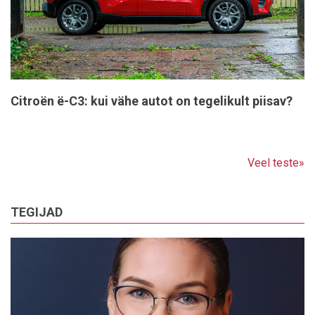
Citroën ë-C3: kui vähe autot on tegelikult piisav?
Veel teste»
TEGIJAD