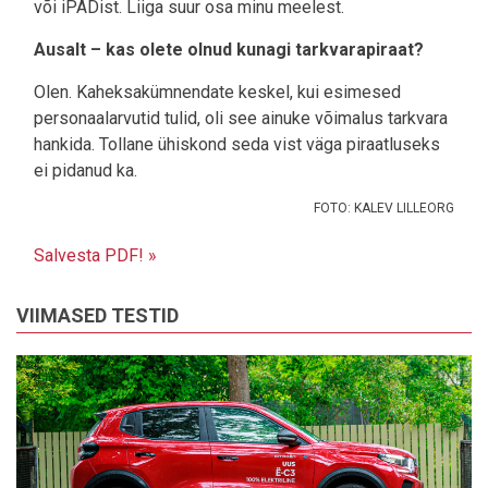
või iPADist. Liiga suur osa minu meelest.
Ausalt – kas olete olnud kunagi tarkvarapiraat?
Olen. Kaheksakümnendate keskel, kui esimesed
personaalarvutid tulid, oli see ainuke võimalus tarkvara
hankida. Tollane ühiskond seda vist väga piraatluseks
ei pidanud ka.
FOTO: KALEV LILLEORG
Salvesta PDF! »
VIIMASED TESTID