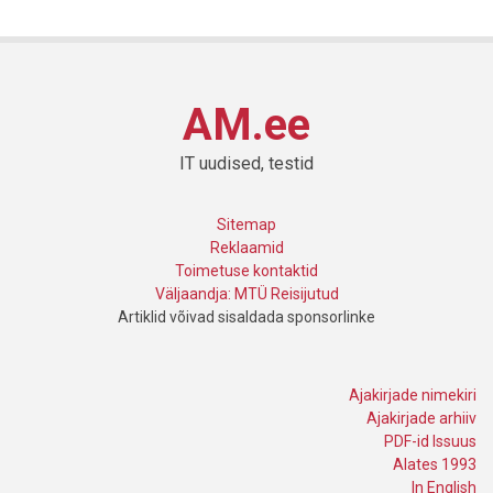
AM.ee
IT uudised, testid
Sitemap
Reklaamid
Toimetuse kontaktid
Väljaandja: MTÜ Reisijutud
Artiklid võivad sisaldada sponsorlinke
Ajakirjade nimekiri
Ajakirjade arhiiv
PDF-id Issuus
Alates 1993
In English