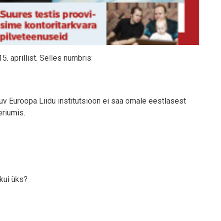
5. aprillist. Selles numbris:
uv Euroopa Liidu institutsioon ei saa omale eestlasest
eriumis.
 kui üks?