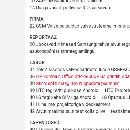
10 SAP tarkvarakonverents Tallinnas
14 Uus ja vanad: prillivaba 3D-sülearvuti
FIRMA
22 GSM Valve paigaldab valvesüsteeme, mis ei jä
REPORTAAŽ
28 Jooksvad inimesed Samsungi tahvelarvutitega –
asukohapõhist strateegiamängu.
LABOR
34 Tele2 sisenes valveseadmete turule GSM-va
36
HP kombain OfficejetPro8600Plus prindib odaval
38
Microsofti maagiline nuppudeta puutehiir
39 HTC tegi eriti pisikese Androidi – HTC Explore
40 LG tegi kahe SIM-iga Androidi – LG Optimus L
41 Hiina ime: projektoriga videokaamera
42 Arvutimaailma suur test kolis pilve – testisime
LAHENDUSED
48 LTE mobiilis, tahvlis, ruuteris ja arvutis – ka