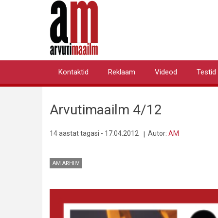
Liigu
edasi
põhisisu
juurde
Kontaktid
Reklaam
Videod
Testid
Primary
links
Arvutimaailm 4/12
14 aastat tagasi - 17.04.2012
Autor:
AM
AM ARHIIV