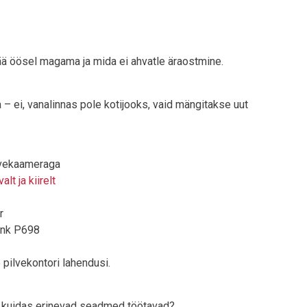
ä öösel magama ja mida ei ahvatle äraostmine.
 ei, vanalinnas pole kotijooks, vaid mängitakse uut
lvekaameraga
t ja kiirelt
r
ink P698
 pilvekontori lahendusi.
s ja kuidas erinevad seadmed töötavad?