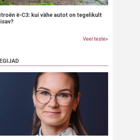
itroën ë-C3: kui vähe autot on tegelikult
iisav?
Veel teste»
EGIJAD