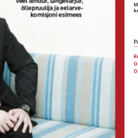
M
k
P
R
O
O