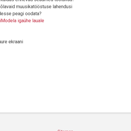
kõlavaid muusikatööstuse lahendusi
desse peagi oodata?
 iModela igaühe lauale
uure ekraani