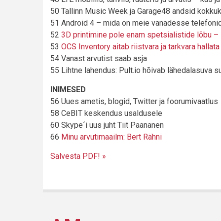
50 Tallinn Music Week ja Garage48 andsid kokku
51 Android 4 – mida on meie vanadesse telefoni
52
3D printimine pole enam spetsialistide lõbu –
53
OCS Inventory aitab riistvara ja tarkvara hallata
54 Vanast arvutist saab asja
55 Lihtne lahendus: Pult.io hõivab lähedalasuva s
INIMESED
56 Uues ametis, blogid, Twitter ja foorumivaatlus
58 CeBIT keskendus usaldusele
60 Skype´i uus juht Tiit Paananen
66
Minu arvutimaailm: Bert Rähni
Salvesta PDF! »