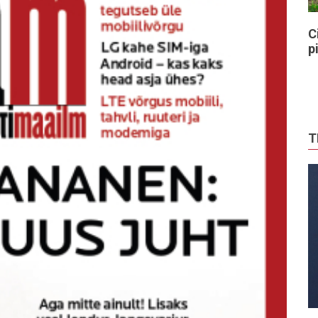
C
p
T