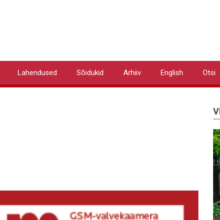
Lahendused
Sõidukid
Arhiiv
English
Otsi
V