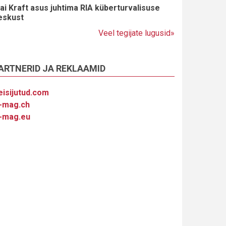
ai Kraft asus juhtima RIA küberturvalisuse
eskust
Veel tegijate lugusid»
ARTNERID JA REKLAAMID
eisijutud.com
-mag.ch
-mag.eu