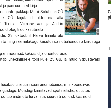
l ja pani uudised kirja
C
iteenuste pakkuja Mobi Solutions OÜ
p
.ee OÜ kirjutasid oktoobris alla
Tr.ee'st. Viimase asutaja Andris
eid blog.tr.ee kasutajale
is 23. oktoobril Narva linnale üle
uste ning raamatukogu käsutusse netiühenduse kiirusega
T
rammeerisid, keksisid ja orienteerusid
stab ühekihilisele toorikule 25 GB, ja muid vapustavaid
ja luuakse üha uusi suuri andmebaase, mis koondavad
iguslugu. Mõistagi kinnitavad spetsialistid, et uutes
 sõltub andmete turvalisus suuresti sellest, kes neid