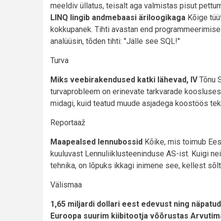
meeldiv üllatus, teisalt aga valmistas pisut pett
LINQ lingib andmebaasi äriloogikaga
Kõige tüü
kokkupanek. Tihti avastan end programmeerimise a
analüüsin, tõden tihti: "Jälle see SQL!"
Turva
Miks veebirakendused katki lähevad, IV
Tõnu S
turvaprobleem on erinevate tarkvarade koosluses
midagi, kuid teatud muude asjadega koostöös tek
Reportaaž
Maapealsed lennubossid
Kõike, mis toimub Eest
kuuluvast Lennuliiklusteeninduse AS-ist. Kuigi ne
tehnika, on lõpuks ikkagi inimene see, kellest sõ
Välismaa
1,65 miljardi dollari eest edevust ning näpatu
Euroopa suurim kiibitootja võõrustas Arvutima