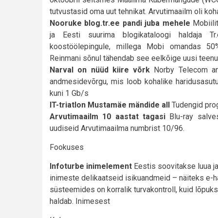
tutvustasid oma uut tehnikat. Arvutimaailm oli koha
Nooruke blog.tr.ee pandi juba mehele
Mobiil
ja Eesti suurima blogikataloogi haldaja Tr
koostöölepingule, millega Mobi omandas 50% 
Reinmani sõnul tähendab see eelkõige uusi teenus
Narval on nüüd kiire võrk
Norby Telecom and
andmesidevõrgu, mis loob kohalike haridusasut
kuni 1 Gb/s
IT-triatlon Mustamäe mändide all
Tudengid prog
Arvutimaailm 10 aastat tagasi
Blu-ray salve
uudiseid Arvutimaailma numbrist 10/96.
Fookuses
Infoturbe inimelement
Eestis soovitakse luua 
inimeste delikaatseid isikuandmeid – näiteks e-ha
süsteemides on korralik turvakontroll, kuid lõpuks
haldab. Inimesest