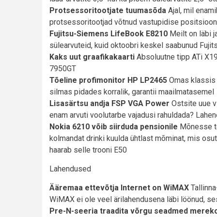
Protsessoritootjate tuumasõda
Ajal, mil enam
protsessoritootjad võtnud vastupidise positsiooni
Fujitsu-Siemens LifeBook E8210
Meilt on läbi j
sülearvuteid, kuid oktoobri keskel saabunud Fuj
Kaks uut graafikakaarti
Absoluutne tipp ATi X1
7950GT
Tõeline profimonitor HP LP2465
Omas klassis v
silmas pidades korralik, garantii maailmatasemel
Lisasärtsu andja FSP VGA Power
Ostsite uue v
enam arvuti voolutarbe vajadusi rahuldada? Lahend
Nokia 6210 võib siirduda pensionile
Mõnesse teh
kolmandat drinki kuulda ühtlast mõminat, mis osut
haarab selle trooni E50
Lahendused
Ääremaa ettevõtja Internet on WiMAX
Tallinna
WiMAX ei ole veel ärilahendusena läbi löönud, ses
Pre-N-seeria traadita võrgu seadmed mereko