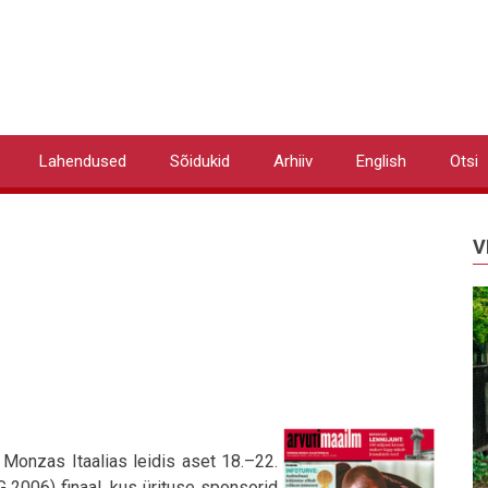
Lahendused
Sõidukid
Arhiiv
English
Otsi
V
 Monzas Itaalias leidis aset 18.–22.
006) finaal, kus ürituse sponsorid