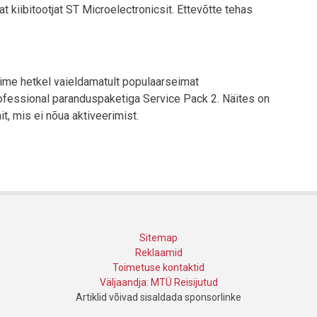
 kiibitootjat ST Microelectronicsit. Ettevõtte tehas
ime hetkel vaieldamatult populaarseimat
essional paranduspaketiga Service Pack 2. Näites on
t, mis ei nõua aktiveerimist.
Sitemap
Reklaamid
Toimetuse kontaktid
Väljaandja: MTÜ Reisijutud
Artiklid võivad sisaldada sponsorlinke