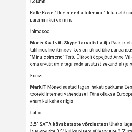
Kolumn
Kalle Kose "Uue meedia tulemine"
Internetibuu
paremini kui eelmine
Inimesed
Madis Kaal viib Skype'i arvutist välja
Raadiotehn
tulihingeline itimees, kes on jätnud jälje pangan
"
Minu esimene
" Tartu Ülikooli õppejõud Anne V
oma arvutit (mis tegi sada arvutust sekundis!) ja
Firma
MarkIT
Mõned aastad tagasi hakati pakkuma Eesti
tooteid interneti vahendusel. Täna ollakse Euroop
enam kui kahes riigis
Labor
3,5" SATA kõvaketaste võrdlustest
Üheks lugej
laua-arvutite 3,5" kui ka pisem sülearvutite 2,5"