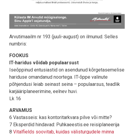
Arvutimaailm nr 193 (juuli-august) on ilmunud. Selles
numbris:
FOOKUS
IT-haridus võidab populaarsust
Iseõppinud entusiastid on asendunud kõrgetasemelise
hariduse omandanud noortega. IT-õppe valinute
põhjendusi leiab seinast seina – populaarsus, teadlik
karjääriplaneerimine, eelnev huvi.
Lk 16
ARVAMUS
6 Vastasseis: kas kontoritarkvara pilve või mitte?
7 Eksperdid hindavad: Puhkaeestis.ee reisiplaneerija
8
Vitalfields soovitab, kuidas välisturgudele minna