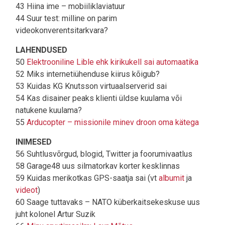
43 Hiina ime – mobiiliklaviatuur
44 Suur test: milline on parim
videokonverentsitarkvara?
LAHENDUSED
50
Elektrooniline Lible ehk kirikukell sai automaatika
52 Miks internetiühenduse kiirus kõigub?
53 Kuidas KG Knutsson virtuaalserverid sai
54 Kas disainer peaks klienti üldse kuulama või
natukene kuulama?
55
Arducopter – missionile minev droon oma kätega
INIMESED
56 Suhtlusvõrgud, blogid, Twitter ja foorumivaatlus
58 Garage48 uus silmatorkav korter kesklinnas
59 Kuidas merikotkas GPS-saatja sai (vt
albumit
ja
videot
)
60 Saage tuttavaks – NATO küberkaitsekeskuse uus
juht kolonel Artur Suzik