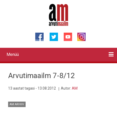
Liigu
edasi
põhisisu
juurde
Menüü
Primary
links
Kontaktid
Reklaam
Videod
Testid
Lahendused
Sõidukid
Arhiiv
English
Otsi
Arvutimaailm 7-8/12
13 aastat tagasi - 13.08.2012
Autor:
AM
AM ARHIIV