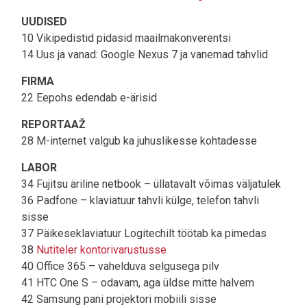
UUDISED
10 Vikipedistid pidasid maailmakonverentsi
14 Uus ja vanad: Google Nexus 7 ja vanemad tahvlid
FIRMA
22 Eepohs edendab e-ärisid
REPORTAAŽ
28 M-internet valgub ka juhuslikesse kohtadesse
LABOR
34 Fujitsu äriline netbook – üllatavalt võimas väljatulek
36 Padfone – klaviatuur tahvli külge, telefon tahvli
sisse
37 Päikeseklaviatuur Logitechilt töötab ka pimedas
38
Nutiteler kontorivarustusse
40 Office 365 – vahelduva selgusega pilv
41 HTC One S – odavam, aga üldse mitte halvem
42 Samsung pani projektori mobiili sisse