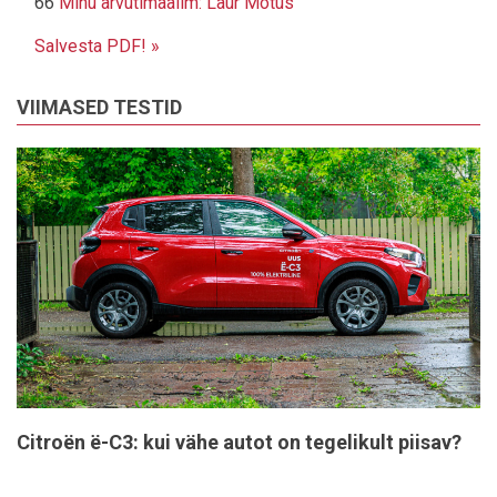
66
Minu arvutimaailm: Laur Mõtus
Salvesta PDF! »
VIIMASED TESTID
Citroën ë-C3: kui vähe autot on tegelikult piisav?