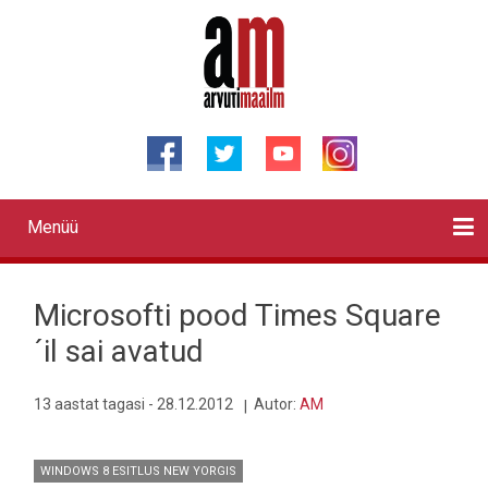
Liigu
edasi
põhisisu
juurde
Menüü
Primary
links
Kontaktid
Reklaam
Videod
Testid
Lahendused
Sõidukid
Arhiiv
English
Otsi
Microsofti pood Times Square
´il sai avatud
13 aastat tagasi - 28.12.2012
Autor:
AM
WINDOWS 8 ESITLUS NEW YORGIS