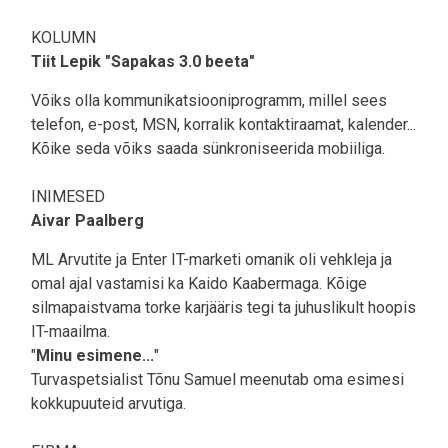
KOLUMN
Tiit Lepik "Sapakas 3.0 beeta"
Võiks olla kommunikatsiooniprogramm, millel sees
telefon, e-post, MSN, korralik kontaktiraamat, kalender...
Kõike seda võiks saada sünkroniseerida mobiiliga.
INIMESED
Aivar Paalberg
ML Arvutite ja Enter IT-marketi omanik oli vehkleja ja
omal ajal vastamisi ka Kaido Kaabermaga. Kõige
silmapaistvama torke karjääris tegi ta juhuslikult hoopis
IT-maailma.
"
Minu esimene...
"
Turvaspetsialist Tõnu Samuel meenutab oma esimesi
kokkupuuteid arvutiga.