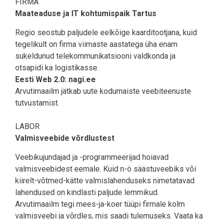
FIRMA
Maateaduse ja IT kohtumispaik Tartus
Regio seostub paljudele eelkõige kaarditootjana, kuid
tegelikult on firma viimaste aastatega üha enam
sukeldunud telekommunikatsiooni valdkonda ja
otsapidi ka logistikasse.
Eesti Web 2.0: nagi.ee
Arvutimaailm jätkab uute kodumaiste veebiteenuste
tutvustamist.
LABOR
Valmisveebide võrdlustest
Veebikujundajad ja -programmeerijad hoiavad
valmisveebidest eemale. Kuid n-ö säästuveebiks või
kiirelt-võtmed-kätte valmislahenduseks nimetatavad
lahendused on kindlasti paljude lemmikud.
Arvutimaailm tegi mees-ja-koer tüüpi firmale kolm
valmisveebi ja võrdles, mis saadi tulemuseks. Vaata ka