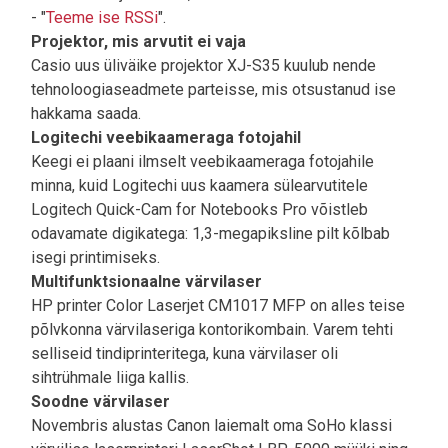
- "
Teeme ise RSSi
".
Projektor, mis arvutit ei vaja
Casio uus üliväike projektor XJ-S35 kuulub nende
tehnoloogiaseadmete parteisse, mis otsustanud ise
hakkama saada.
Logitechi veebikaameraga fotojahil
Keegi ei plaani ilmselt veebikaameraga fotojahile
minna, kuid Logitechi uus kaamera sülearvutitele
Logitech Quick-Cam for Notebooks Pro võistleb
odavamate digikatega: 1,3-megapiksline pilt kõlbab
isegi printimiseks.
Multifunktsionaalne värvilaser
HP printer Color Laserjet CM1017 MFP on alles teise
põlvkonna värvilaseriga kontorikombain. Varem tehti
selliseid tindiprinteritega, kuna värvilaser oli
sihtrühmale liiga kallis.
Soodne värvilaser
Novembris alustas Canon laiemalt oma SoHo klassi