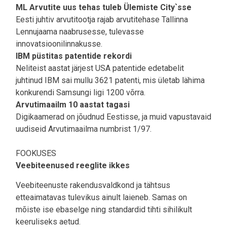
ML Arvutite uus tehas tuleb Ülemiste City`sse
Eesti juhtiv arvutitootja rajab arvutitehase Tallinna
Lennujaama naabrusesse, tulevasse
innovatsioonilinnakusse.
IBM püstitas patentide rekordi
Neliteist aastat järjest USA patentide edetabelit
juhtinud IBM sai mullu 3621 patenti, mis ületab lähima
konkurendi Samsungi ligi 1200 võrra.
Arvutimaailm 10 aastat tagasi
Digikaamerad on jõudnud Eestisse, ja muid vapustavaid
uudiseid Arvutimaailma numbrist 1/97.
FOOKUSES
Veebiteenused reeglite ikkes
Veebiteenuste rakendusvaldkond ja tähtsus
etteaimatavas tulevikus ainult laieneb. Samas on
mõiste ise ebaselge ning standardid tihti sihilikult
keeruliseks aetud.