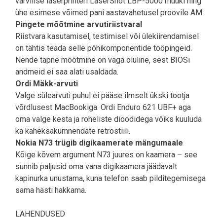
värvilise laserprinteri LaserShot LBP-5000 müüki ning
ühe esimese võimed pani aastavahetusel proovile AM.
Pingete mõõtmine arvutiriistvaral
Riistvara kasutamisel, testimisel või ülekiirendamisel
on tähtis teada selle põhikomponentide tööpingeid.
Nende täpne mõõtmine on väga oluline, sest BIOSi
andmeid ei saa alati usaldada.
Ordi Mäkk-arvuti
Valge sülearvuti puhul ei pääse ilmselt ükski tootja
võrdlusest MacBookiga. Ordi Enduro 621 UBF+ aga
oma valge kesta ja roheliste dioodidega võiks kuuluda
ka kaheksakümnendate retrostiili.
Nokia N73 trügib digikaamerate mängumaale
Kõige kõvem argument N73 juures on kaamera – see
sunnib paljusid oma vana digikaamera jäädavalt
kapinurka unustama, kuna telefon saab pilditegemisega
sama hästi hakkama.
LAHENDUSED