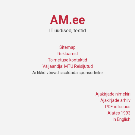
AM.ee
IT uudised, testid
Sitemap
Reklaamid
Toimetuse kontaktid
Väljaandja: MTÜ Reisijutud
Artiklid võivad sisaldada sponsorlinke
Ajakirjade nimekiri
Ajakirjade arhiiv
PDF-id Issuus
Alates 1993
In English