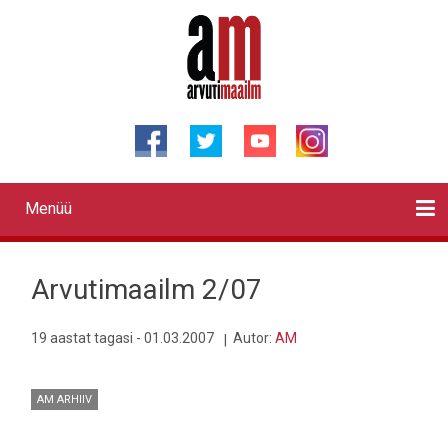
Liigu
edasi
põhisisu
juurde
Menüü
Primary
links
Kontaktid
Reklaam
Videod
Testid
Lahendused
Sõidukid
Arhiiv
English
Otsi
Arvutimaailm 2/07
19 aastat tagasi - 01.03.2007
Autor:
AM
AM ARHIIV