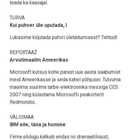
teada ka kaasajal.
TURVA
Kui puhver üle uputada, I
Lubasime kirjutada puhvri ületäitumisest? Tehtud!
REPORTAAŽ
Arvutimaailm Ameerikas
Microsoft kutsus kohe pärast uue aasta saabumist
meid Ameerikasse ja seda kahel põhjusel. Tutvuma
maailma suurima tarbe-elektroonika messiga CES
2007 ning külastama Microsofti peakorterit
Redmondis.
VÄLISMAA
IBM eile, täna ja homme
Firma elulugu kätkeb endas nii dramaatilisust,