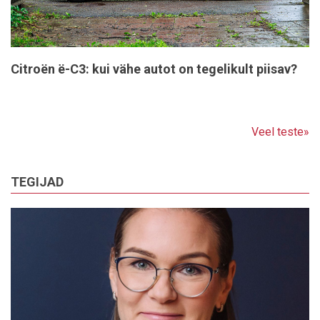
Citroën ë-C3: kui vähe autot on tegelikult piisav?
Veel teste»
TEGIJAD