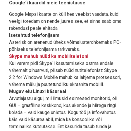
Google´i kaardid meie teenistusse
Google Mapsi kaarte on küll hea veebist vaadata, kuid
veelgi toredam on nende juures see, et sinna saab oma
rakendusi peale ehitada.
Isetehtud telefonijaam
Asterisk on arenenud üheks võimalusterohkemaks PC-
põhiseks telefonijaama tarkvaraks.
Skype mahub nüüd ka mobiiltelefoni
Kui varem pidi Skype´i kasutamiseks ostma endale
vähemalt pihuarvuti, piisab nüüd nutitelefonist: Skype
2.2 for Windows Mobile mahub ka lahjema protsessori,
vähema mälu ja puutetundliku ekraanita mobiili.
Mugav elu Linuxi käsureal
Arvutiajastu algul, mil ilmusid esimesed monitorid, oli
GUI – graafiline keskkond, kus akende ja hiirega ringi
kolada – vaid kauge unistus. Kogu töö ja infovahetus
käis vaid käsurea abil, mida ka konsooliks või
terminaliks kutsutakse. Ent käsurida tasub tunda ja