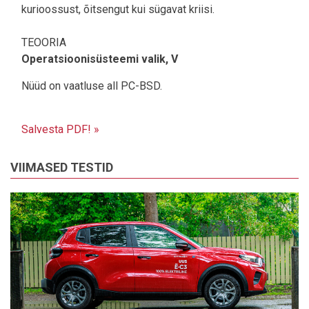
kurioossust, õitsengut kui sügavat kriisi.
TEOORIA
Operatsioonisüsteemi valik, V
Nüüd on vaatluse all PC-BSD.
Salvesta PDF! »
VIIMASED TESTID