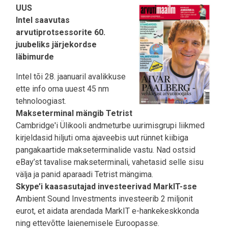
UUS
Intel saavutas
arvutiprotsessorite 60.
juubeliks järjekordse
läbimurde
Intel tõi 28. jaanuaril avalikkuse
ette info oma uuest 45 nm
tehnoloogiast.
Makseterminal mängib Tetrist
Cambridge'i Ülikooli andmeturbe uurimisgrupi liikmed
kirjeldasid hiljuti oma ajaveebis uut rünnet kiibiga
pangakaartide makseterminalide vastu. Nad ostsid
eBay’st tavalise makseterminali, vahetasid selle sisu
välja ja panid aparaadi Tetrist mängima.
Skype’i kaasasutajad investeerivad MarkIT-sse
Ambient Sound Investments investeerib 2 miljonit
eurot, et aidata arendada MarkIT e-hankekeskkonda
ning ettevõtte laienemisele Euroopasse.