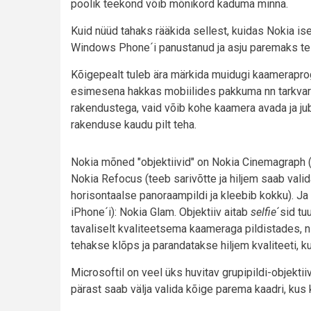
poolik teekond võib mõnikord kaduma minna.
Kuid nüüd tahaks rääkida sellest, kuidas Nokia is
Windows Phone´i panustanud ja asju paremaks te
Kõigepealt tuleb ära märkida muidugi kaamerapro
esimesena hakkas mobiilides pakkuma nn tarkvaral
rakendustega, vaid võib kohe kaamera avada ja jub
rakenduse kaudu pilt teha.
Nokia mõned "objektiivid" on Nokia Cinemagraph (tee
Nokia Refocus (teeb sarivõtte ja hiljem saab vali
horisontaalse panoraampildi ja kleebib kokku). Ja
iPhone´i): Nokia Glam. Objektiiv aitab
selfie
´sid tu
tavaliselt kvaliteetsema kaameraga pildistades, ni
tehakse klõps ja parandatakse hiljem kvaliteeti, ku
Microsoftil on veel üks huvitav grupipildi-objektiiv
pärast saab välja valida kõige parema kaadri, kus k