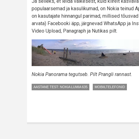
Ja selleks, et leida väikesest, kuid kiirelt kas
populaarsemad ja kasulikumad, on Nokia teinud Ap
on kasutajate hinnangul parimad, millised tõusvad 
arvata) Facebooki äpp, järgnevad WhatsApp ja In
Video Upload, Panagraph ja Nutikas pilt.
Nokia Panorama tegutseb. Pilt Prangli rannast.
AASTANE TEST: NOKIA LUMIA 635
MOBIILTELEFONID