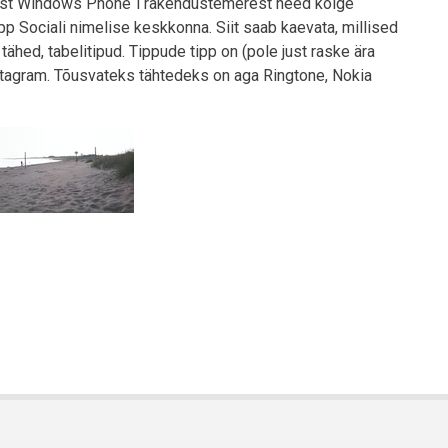
vavast Windows Phone´i rakendustemerest need kõige
p Sociali nimelise keskkonna. Siit saab kaevata, millised
tähed, tabelitipud. Tippude tipp on (pole just raske ära
stagram. Tõusvateks tähtedeks on aga Ringtone, Nokia