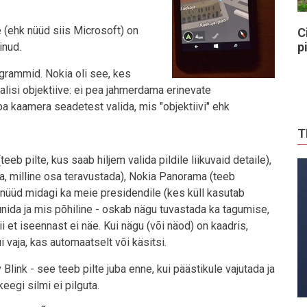
e (ehk nüüd siis Microsoft) on
C
p
inud.
grammid. Nokia oli see, kes
isi objektiive: ei pea jahmerdama erinevate
a kaamera seadetest valida, mis "objektiivi" ehk
T
b pilte, kus saab hiljem valida pildile liikuvaid detaile),
da, milline osa teravustada), Nokia Panorama (teeb
 nüüd midagi ka meie presidendile (kes küll kasutab
unida ja mis põhiline - oskab nägu tuvastada ka tagumise,
i et iseennast ei näe. Kui nägu (või näod) on kaadris,
i vaja, kas automaatselt või käsitsi.
 Blink - see teeb pilte juba enne, kui päästikule vajutada ja
eegi silmi ei pilguta.