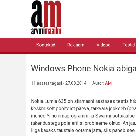
Liigu
edasi
põhisisu
juurde
Kontaktid
Reklaam
Videod
Testid
Primary
links
Windows Phone Nokia abiga
11 aastat tagasi - 27.08.2014
Autor:
AM
Nokia Lumia 635 on siiamaani aastases testis häs
keskmiselt poolteist päeva, tarkvara jookseb (peaa
mõned Yr.no ilmaprogrammi ja Swarmi sotsiaalse
rakendustega pole erilisi probleeme olnud. Ah j
liiga kauaks taustale ootama jätta, siis paneb see 