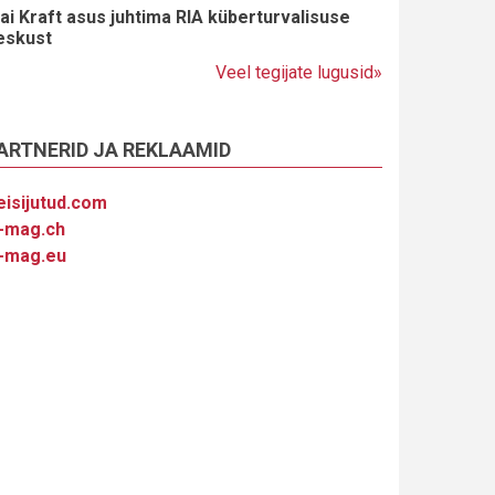
ai Kraft asus juhtima RIA küberturvalisuse
eskust
Veel tegijate lugusid»
ARTNERID JA REKLAAMID
eisijutud.com
-mag.ch
-mag.eu