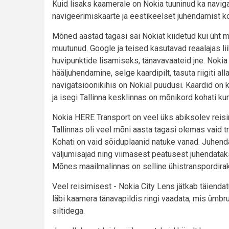
Kuid lisaks kaamerale on Nokia tuuninud ka navig
navigeerimiskaarte ja eestikeelset juhendamist 
Mõned aastad tagasi sai Nokiat kiidetud kui üht ma
muutunud. Google ja teised kasutavad reaalajas lii
huvipunktide lisamiseks, tänavavaateid jne. Noki
hääljuhendamine, selge kaardipilt, tasuta riigiti a
navigatsioonikihis on Nokial puudusi. Kaardid on 
ja isegi Tallinna kesklinnas on mõnikord kohati k
Nokia HERE Transport on veel üks abiksolev reisi
Tallinnas oli veel mõni aasta tagasi olemas vaid tr
Kohati on vaid sõiduplaanid natuke vanad. Juhen
väljumisajad ning viimasest peatusest juhendataks
Mõnes maailmalinnas on selline ühistranspordirak
Veel reisimisest - Nokia City Lens jätkab täienda
läbi kaamera tänavapildis ringi vaadata, mis ümbru
siltidega.