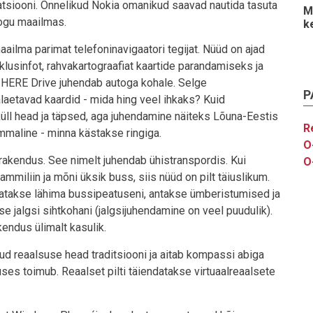
atsiooni. Õnnelikud Nokia omanikud saavad nautida tasuta
M
kogu maailmas.
k
ailma parimat telefoninavigaatori tegijat. Nüüd on ajad
klusinfot, rahvakartograafiat kaartide parandamiseks ja
a HERE Drive juhendab autoga kohale. Selge
P
llalaetavad kaardid - mida hing veel ihkaks? Kuid
küll head ja täpsed, aga juhendamine näiteks Lõuna-Eestis
R
ummaline - minna kästakse ringiga.
O
rakendus. See nimelt juhendab ühistranspordis. Kui
O
ammiliin ja mõni üksik buss, siis nüüd on pilt täiuslikum.
datakse lähima bussipeatuseni, antakse ümberistumised ja
e jalgsi sihtkohani (jalgsijuhendamine on veel puudulik).
endus ülimalt kasulik.
tud reaalsuse head traditsiooni ja aitab kompassi abiga
ses toimub. Reaalset pilti täiendatakse virtuaalreaalsete