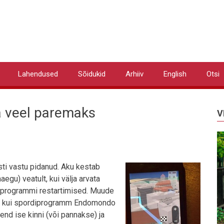
Lahendused
Sõidukid
Arhiiv
English
Otsi
 veel paremaks
V
ti vastu pidanud. Aku kestab
egu) veatult, kui välja arvata
 programmi restartimised. Muude
aa, kui spordiprogramm Endomondo
end ise kinni (või pannakse) ja