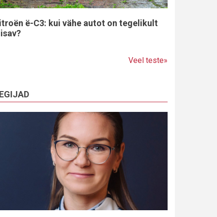
itroën ë-C3: kui vähe autot on tegelikult
iisav?
Veel teste»
EGIJAD