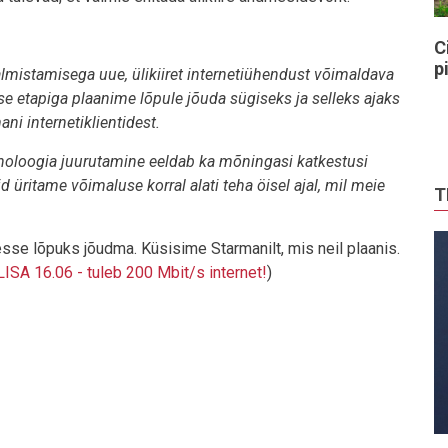
C
p
mistamisega uue, ülikiiret internetiühendust võimaldava
 etapiga plaanime lõpule jõuda sügiseks ja selleks ajaks
i internetiklientidest.
ehnoloogia juurutamine eeldab ka mõningasi katkestusi
 üritame võimaluse korral alati teha öisel ajal, mil meie
T
esse lõpuks jõudma. Küsisime Starmanilt, mis neil plaanis.
LISA 16.06 - tuleb 200 Mbit/s internet!
)