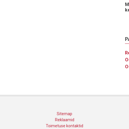
M
k
P
R
O
O
Sitemap
Reklaamid
Toimetuse kontaktid