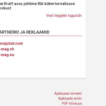
ai Kraft asus juhtima RIA küberturvalisuse
eskust
Veel tegijate lugusid»
ARTNERID JA REKLAAMID
eisijutud.com
-mag.ch
-mag.eu
Ajakirjade nimekiri
Ajakirjade arhiiv
PDF-id Issuus