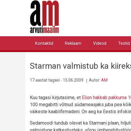
Liigu
edasi
põhisisu
juurde
Kontaktid
Reklaam
Videod
Testid
Primary
links
Starman valmistub ka kiirek
17 aastat tagasi - 15.06.2009
Autor:
AM
Kuu tagasi kirjutasime, et
Elion hakkab pakkuma 10
100 megabitti võtnud südameasjaks juba pea kõik
väikeste kaablifirmadeni. On aeg ka Eestis infokii
Sedamoodi tundub olevat ka Starmani plaan, hiljuti
valmistuge katkestusteks, võrgu ümberehitustööd 