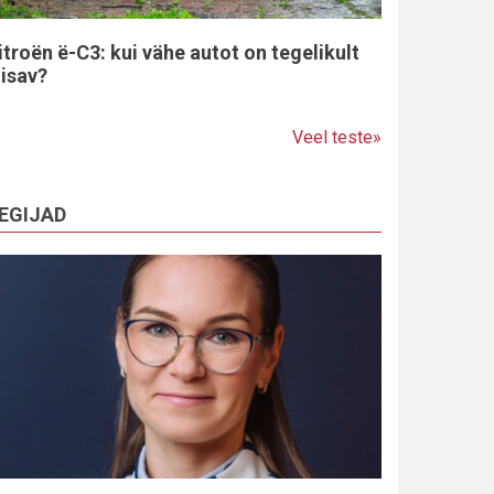
itroën ë-C3: kui vähe autot on tegelikult
iisav?
Veel teste»
EGIJAD