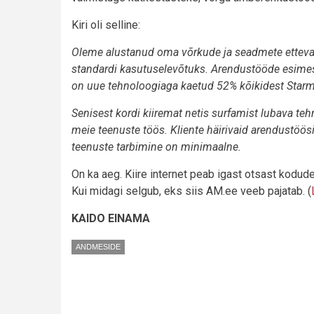
Kiri oli selline:
Oleme alustanud oma võrkude ja seadmete etteval
standardi kasutuselevõtuks. Arendustööde esimese
on uue tehnoloogiaga kaetud 52% kõikidest Starman
Senisest kordi kiiremat netis surfamist lubava t
meie teenuste töös. Kliente häirivaid arendustöösid
teenuste tarbimine on minimaalne.
On ka aeg. Kiire internet peab igast otsast kodud
Kui midagi selgub, eks siis AM.ee veeb pajatab. (
KAIDO EINAMA
ANDMESIDE