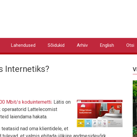
Lahendused
Sõidukid
Arhiiv
English
Otsi
s Internetiks?
V
0 Mbit/s koduinternetti
. Lätis on
 operaatorid Lattelecomist
rteid laiendama hakata.
 teatasid nad oma klientidele, et
tulevad, et valmis ehitada ülikiire andmesidevõrk.