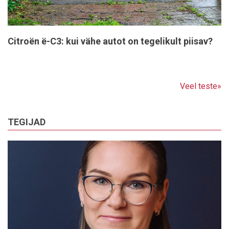
Citroën ë-C3: kui vähe autot on tegelikult piisav?
Veel teste»
TEGIJAD