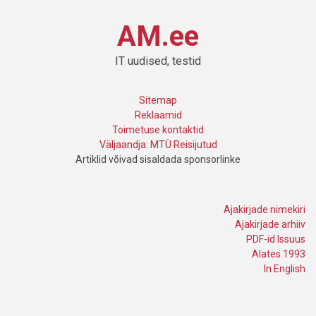
AM.ee
IT uudised, testid
Sitemap
Reklaamid
Toimetuse kontaktid
Väljaandja: MTÜ Reisijutud
Artiklid võivad sisaldada sponsorlinke
Ajakirjade nimekiri
Ajakirjade arhiiv
PDF-id Issuus
Alates 1993
In English