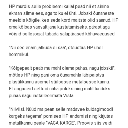
HP murdis selle probleemi kallal pead nii et sinine
ekraan silme ees, aga tolku ei ühti. Jobski õunaneste
meeldis kõigile, kes seda kord maitsta olid saanud. HP
oma kõlbas vaevalt janu kustutamiseks, pärast aga
võisid selle joojat tabada salapärased kõhuvaegused.
"Nii see enam jätkuda ei saa", otsustas HP ühel
hommikul.
"Kõigepealt peab mu mahl olema puhas, nagu jobskil",
mõtles HP ning pani oma õunamahla läbipaistva
plastikkannu asemel stiilsesse metalsesse kannu.
Et sogaseid setteid näha poleks ning mahl tunduks
puhas nagu installeerimata Vista.
"Niiviisi. Nüüd ma pean selle mädavee kuidagimoodi
kargeks tegema" pomises HP endamisi ning kirjutas
metallkannu peale "VÄGA KARGE". Proovis siis veidi