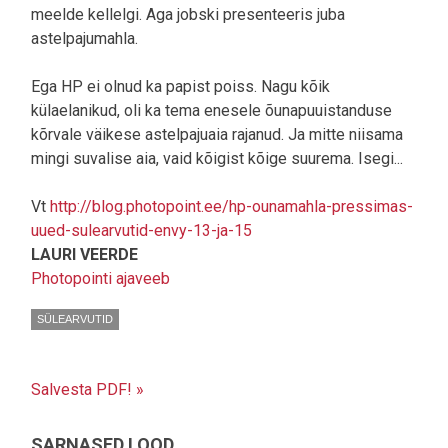
meelde kellelgi. Aga jobski presenteeris juba
astelpajumahla.
Ega HP ei olnud ka papist poiss. Nagu kõik
külaelanikud, oli ka tema enesele õunapuuistanduse
kõrvale väikese astelpajuaia rajanud. Ja mitte niisama
mingi suvalise aia, vaid kõigist kõige suurema. Isegi...
Vt
http://blog.photopoint.ee/hp-ounamahla-pressimas-
uued-sulearvutid-envy-13-ja-15
LAURI VEERDE
Photopointi ajaveeb
SÜLEARVUTID
Salvesta PDF! »
SARNASED LOOD