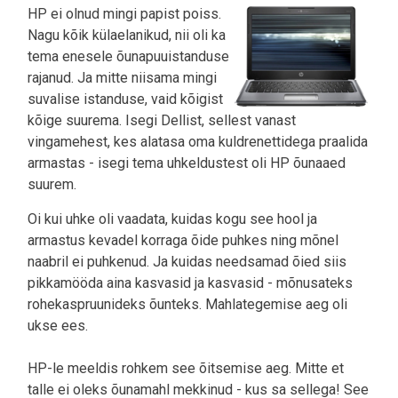
HP ei olnud mingi papist poiss.
Nagu kõik külaelanikud, nii oli ka
tema enesele õunapuuistanduse
rajanud. Ja mitte niisama mingi
suvalise istanduse, vaid kõigist
kõige suurema. Isegi Dellist, sellest vanast
vingamehest, kes alatasa oma kuldrenettidega praalida
armastas - isegi tema uhkeldustest oli HP õunaaed
suurem.
Oi kui uhke oli vaadata, kuidas kogu see hool ja
armastus kevadel korraga õide puhkes ning mõnel
naabril ei puhkenud. Ja kuidas needsamad õied siis
pikkamööda aina kasvasid ja kasvasid - mõnusateks
rohekaspruunideks õunteks. Mahlategemise aeg oli
ukse ees.
HP-le meeldis rohkem see õitsemise aeg. Mitte et
talle ei oleks õunamahl mekkinud - kus sa sellega! See