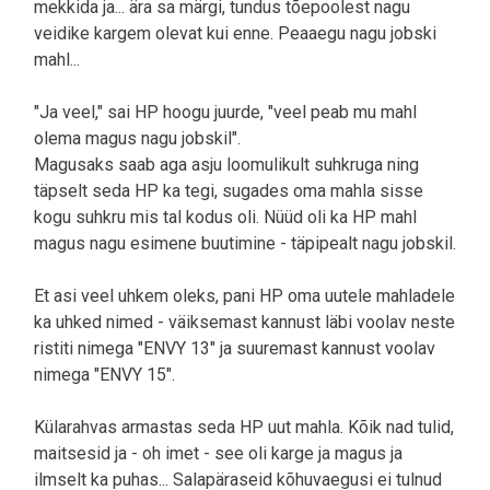
mekkida ja... ära sa märgi, tundus tõepoolest nagu
veidike kargem olevat kui enne. Peaaegu nagu jobski
mahl...
"Ja veel," sai HP hoogu juurde, "veel peab mu mahl
olema magus nagu jobskil".
Magusaks saab aga asju loomulikult suhkruga ning
täpselt seda HP ka tegi, sugades oma mahla sisse
kogu suhkru mis tal kodus oli. Nüüd oli ka HP mahl
magus nagu esimene buutimine - täpipealt nagu jobskil.
Et asi veel uhkem oleks, pani HP oma uutele mahladele
ka uhked nimed - väiksemast kannust läbi voolav neste
ristiti nimega "ENVY 13" ja suuremast kannust voolav
nimega "ENVY 15".
Külarahvas armastas seda HP uut mahla. Kõik nad tulid,
maitsesid ja - oh imet - see oli karge ja magus ja
ilmselt ka puhas... Salapäraseid kõhuvaegusi ei tulnud