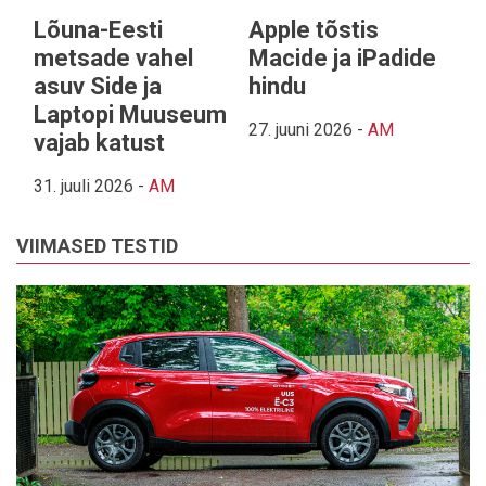
Lõuna-Eesti
Apple tõstis
metsade vahel
Macide ja iPadide
asuv Side ja
hindu
Laptopi Muuseum
27. juuni 2026
-
AM
vajab katust
31. juuli 2026
-
AM
VIIMASED TESTID