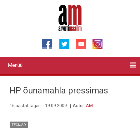
Liigu
edasi
põhisisu
juurde
Menüü
Primary
links
Kontaktid
Reklaam
Videod
Testid
Lahendused
Sõidukid
Arhiiv
English
Otsi
HP õunamahla pressimas
16 aastat tagasi - 19.09.2009
Autor:
AM
TEGIJAD