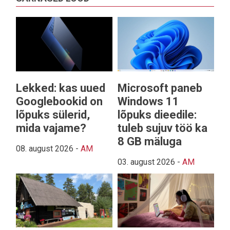
Lekked: kas uued
Microsoft paneb
Googlebookid on
Windows 11
lõpuks sülerid,
lõpuks dieedile:
mida vajame?
tuleb sujuv töö ka
8 GB mäluga
08. august 2026
-
AM
03. august 2026
-
AM