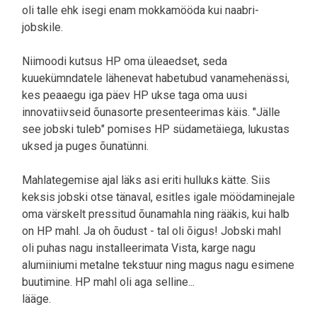
oli talle ehk isegi enam mokkamööda kui naabri-
jobskile.
Niimoodi kutsus HP oma üleaedset, seda
kuuekümndatele lähenevat habetubud vanamehenässi,
kes peaaegu iga päev HP ukse taga oma uusi
innovatiivseid õunasorte presenteerimas käis. "Jälle
see jobski tuleb" pomises HP südametäiega, lukustas
uksed ja puges õunatünni.
Mahlategemise ajal läks asi eriti hulluks kätte. Siis
keksis jobski otse tänaval, esitles igale möödaminejale
oma värskelt pressitud õunamahla ning rääkis, kui halb
on HP mahl. Ja oh õudust - tal oli õigus! Jobski mahl
oli puhas nagu installeerimata Vista, karge nagu
alumiiniumi metalne tekstuur ning magus nagu esimene
buutimine. HP mahl oli aga selline...
lääge.