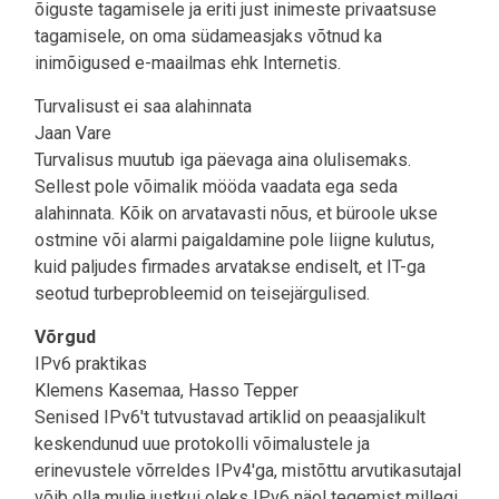
õiguste tagamisele ja eriti just inimeste privaatsuse
tagamisele, on oma südameasjaks võtnud ka
inimõigused e-maailmas ehk Internetis.
Turvalisust ei saa alahinnata
Jaan Vare
Turvalisus muutub iga päevaga aina olulisemaks.
Sellest pole võimalik mööda vaadata ega seda
alahinnata. Kõik on arvatavasti nõus, et büroole ukse
ostmine või alarmi paigaldamine pole liigne kulutus,
kuid paljudes firmades arvatakse endiselt, et IT-ga
seotud turbeprobleemid on teisejärgulised.
Võrgud
IPv6 praktikas
Klemens Kasemaa, Hasso Tepper
Senised IPv6't tutvustavad artiklid on peaasjalikult
keskendunud uue protokolli võimalustele ja
erinevustele võrreldes IPv4'ga, mistõttu arvutikasutajal
võib olla mulje justkui oleks IPv6 näol tegemist millegi