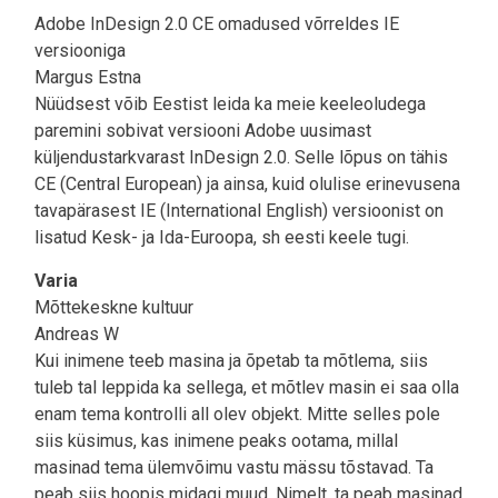
Adobe InDesign 2.0 CE omadused võrreldes IE
versiooniga
Margus Estna
Nüüdsest võib Eestist leida ka meie keeleoludega
paremini sobivat versiooni Adobe uusimast
küljendustarkvarast InDesign 2.0. Selle lõpus on tähis
CE (Central European) ja ainsa, kuid olulise erinevusena
tavapärasest IE (International English) versioonist on
lisatud Kesk- ja Ida-Euroopa, sh eesti keele tugi.
Varia
Mõttekeskne kultuur
Andreas W
Kui inimene teeb masina ja õpetab ta mõtlema, siis
tuleb tal leppida ka sellega, et mõtlev masin ei saa olla
enam tema kontrolli all olev objekt. Mitte selles pole
siis küsimus, kas inimene peaks ootama, millal
masinad tema ülemvõimu vastu mässu tõstavad. Ta
peab siis hoopis midagi muud. Nimelt, ta peab masinad