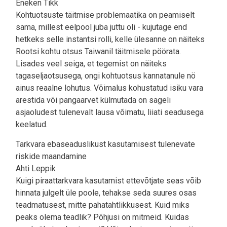
Eneken Tikk
Kohtuotsuste täitmise problemaatika on peamiselt
sama, millest eelpool juba juttu oli - kujutage end
hetkeks selle instantsi rolli, kelle ülesanne on näiteks
Rootsi kohtu otsus Taiwanil täitmisele pöörata.
Lisades veel seiga, et tegemist on näiteks
tagaseljaotsusega, ongi kohtuotsus kannatanule nö
ainus reaalne lohutus. Võimalus kohustatud isiku vara
arestida või pangaarvet külmutada on sageli
asjaoludest tulenevalt lausa võimatu, liiati seadusega
keelatud.
Tarkvara ebaseaduslikust kasutamisest tulenevate
riskide maandamine
Ahti Leppik
Kuigi piraattarkvara kasutamist ettevõtjate seas võib
hinnata julgelt üle poole, tehakse seda suures osas
teadmatusest, mitte pahatahtlikkusest. Kuid miks
peaks olema teadlik? Põhjusi on mitmeid. Kuidas