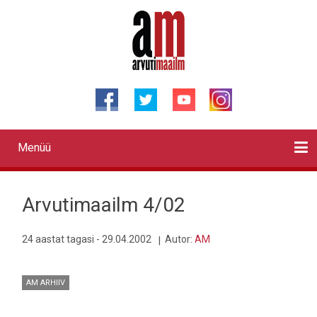
Liigu
edasi
põhisisu
juurde
Menüü
Primary
links
Kontaktid
Reklaam
Videod
Testid
Lahendused
Sõidukid
Arhiiv
English
Otsi
Arvutimaailm 4/02
24 aastat tagasi - 29.04.2002
Autor:
AM
AM ARHIIV