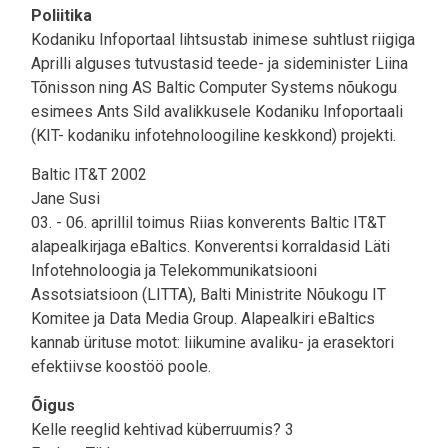
Poliitika
Kodaniku Infoportaal lihtsustab inimese suhtlust riigiga
Aprilli alguses tutvustasid teede- ja sideminister Liina
Tõnisson ning AS Baltic Computer Systems nõukogu
esimees Ants Sild avalikkusele Kodaniku Infoportaali
(KIT- kodaniku infotehnoloogiline keskkond) projekti.
Baltic IT&T 2002
Jane Susi
03. - 06. aprillil toimus Riias konverents Baltic IT&T
alapealkirjaga eBaltics. Konverentsi korraldasid Läti
Infotehnoloogia ja Telekommunikatsiooni
Assotsiatsioon (LITTA), Balti Ministrite Nõukogu IT
Komitee ja Data Media Group. Alapealkiri eBaltics
kannab ürituse motot: liikumine avaliku- ja erasektori
efektiivse koostöö poole.
Õigus
Kelle reeglid kehtivad küberruumis? 3