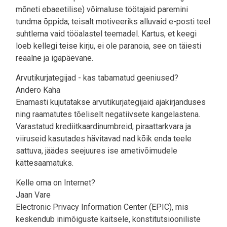
mõneti ebaeetilise) võimaluse töötajaid paremini
tundma õppida; teisalt motiveeriks alluvaid e-posti teel
suhtlema vaid tööalastel teemadel. Kartus, et keegi
loeb kellegi teise kirju, ei ole paranoia, see on täiesti
reaalne ja igapäevane.
Arvutikurjategijad - kas tabamatud geeniused?
Andero Kaha
Enamasti kujutatakse arvutikurjategijaid ajakirjanduses
ning raamatutes tõeliselt negatiivsete kangelastena.
Varastatud krediitkaardinumbreid, piraattarkvara ja
viiruseid kasutades hävitavad nad kõik enda teele
sattuva, jäädes seejuures ise ametivõimudele
kättesaamatuks.
Kelle oma on Internet?
Jaan Vare
Electronic Privacy Information Center (EPIC), mis
keskendub inimõiguste kaitsele, konstitutsiooniliste