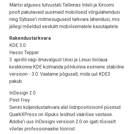
Märtsi alguses tutvustati Tallinnas Inteli ja Xircomi
poolt pakutavaid uusimaid mobiilseid võrgulahendusi
ning Sybase'i mitmesuguseid tarkvara lahendusi, mis
jällegi mõeldud eeskätt mobiilsematele kasutajatele.
Rakendustarkvara
KDE 3.0
Hasso Tepper
3. aprillil nägi ilmavalgust Unixi ja Linuxi töölaua
keskkonna KDE kolmanda põlvkonna esimene stabiilne
versioon - 3.0. Vaatame põgusalt, mida uut KDE3
pakub.
InDesign 2.0
Piret Frey
Senini küljendustarkvara alal liidripositsioonil püsinud
QuarkXPress on lõpuks leidnud väärilise vastase.
Adobe'i uus InDesigni versioon 2.0 on igati tõsiselt
võetav professionaalne tööriist.