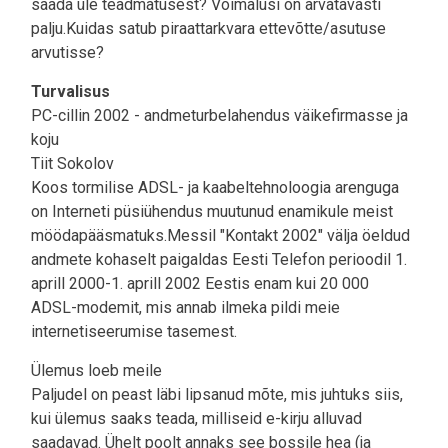
saada üle teadmatusest? Võimalusi on arvatavasti
palju.Kuidas satub piraattarkvara ettevõtte/asutuse
arvutisse?
Turvalisus
PC-cillin 2002 - andmeturbelahendus väikefirmasse ja
koju
Tiit Sokolov
Koos tormilise ADSL- ja kaabeltehnoloogia arenguga
on Interneti püsiühendus muutunud enamikule meist
möödapääsmatuks.Messil "Kontakt 2002" välja öeldud
andmete kohaselt paigaldas Eesti Telefon perioodil 1.
aprill 2000-1. aprill 2002 Eestis enam kui 20 000
ADSL-modemit, mis annab ilmeka pildi meie
internetiseerumise tasemest.
Ülemus loeb meile
Paljudel on peast läbi lipsanud mõte, mis juhtuks siis,
kui ülemus saaks teada, milliseid e-kirju alluvad
saadavad. Ühelt poolt annaks see bossile hea (ja