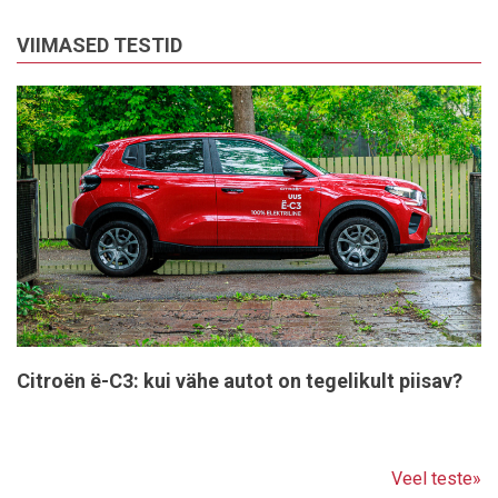
VIIMASED TESTID
Citroën ë-C3: kui vähe autot on tegelikult piisav?
Veel teste»