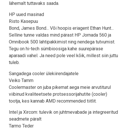
lähemalt tuttavaks saada.
HP uued masinad
Risto Kasepuu
Bond, James Bond... Või hoopis eriagent Ethan Hunt...
Selline tunne valdas mind pärast HP Jornada 560 ja
Omnibook 500 lahtipakkimist ning nendega tutvumist.
Tegu on hi-tech sümbioosiga kahe suurepärase
aparaadi vahel. Ja need pole veel kõik, millest siin juttu
tuleb.
Sangadega cooler ülekiirendajatele
Veiko Tamm
Coolermaster on juba pikemat aega meie arvutiturul
viibinud kvaliteetsete protsessorijahutite (cooler)
tootja, kes kannab AMD recommended tiitlit.
Intel ja Xircom: tulevik on juhtmevabade ja integreeritud
seadmete päralt
Tarmo Teder