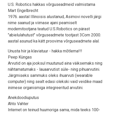
U.S. Robotics hakkas võrguseadmeid valmistama
Mart Engelbrecht
1976. aastal Illinoisis alustanud, Asimovi novelli järgi
nime saanud ja viimase ajani peamiselt
modemitootjana teatud U.S.Robotics on pärast
"abielulahutust" võrguseadmete tootjast 3Com 2000.
aastal asunud ka kätt proovima võrguseadmete alal.
Unusta hiir ja klaviatuur - hakka mõtlema!!!
Peep Küngas
Arvutid on aja jooksul muutunud aina väiksemaks ning
nähtamatumaks - lauaarvutist süle- ning pihuarvutini.
Järgmiseks sammuks oleks ihuarvuti (wearable
computer) ning sealt edasi olekski vaid veidike maad
inimese organismiga integreeritud arvutini.
Anekdoodiuputus
Ahto Vahter
Internet on teinud huumoriga sama, mida teeks 100-