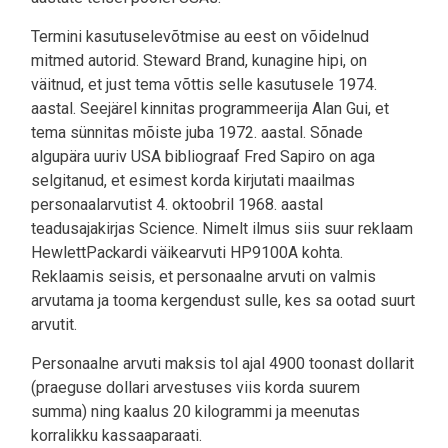
Termini kasutuselevõtmise au eest on võidelnud
mitmed autorid. Steward Brand, kunagine hipi, on
väitnud, et just tema võttis selle kasutusele 1974.
aastal. Seejärel kinnitas programmeerija Alan Gui, et
tema sünnitas mõiste juba 1972. aastal. Sõnade
algupära uuriv USA bibliograaf Fred Sapiro on aga
selgitanud, et esimest korda kirjutati maailmas
personaalarvutist 4. oktoobril 1968. aastal
teadusajakirjas Science. Nimelt ilmus siis suur reklaam
HewlettPackardi väikearvuti HP9100A kohta.
Reklaamis seisis, et personaalne arvuti on valmis
arvutama ja tooma kergendust sulle, kes sa ootad suurt
arvutit.
Personaalne arvuti maksis tol ajal 4900 toonast dollarit
(praeguse dollari arvestuses viis korda suurem
summa) ning kaalus 20 kilogrammi ja meenutas
korralikku kassaaparaati.