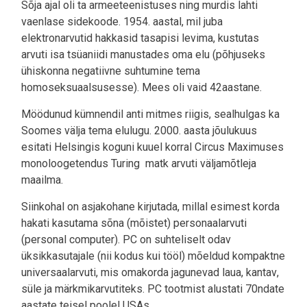
Sõja ajal oli ta armeeteenistuses ning murdis lahti
vaenlase sidekoode. 1954. aastal, mil juba
elektronarvutid hakkasid tasapisi levima, kustutas
arvuti isa tsüaniidi manustades oma elu (põhjuseks
ühiskonna negatiivne suhtumine tema
homoseksuaalsusesse). Mees oli vaid 42aastane.
Möödunud kümnendil anti mitmes riigis, sealhulgas ka
Soomes välja tema elulugu. 2000. aasta jõulukuus
esitati Helsingis koguni kuuel korral Circus Maximuses
monoloogetendus Turing  matk arvuti väljamõtleja
maailma.
Siinkohal on asjakohane kirjutada, millal esimest korda
hakati kasutama sõna (mõistet) personaalarvuti
(personal computer). PC on suhteliselt odav
üksikkasutajale (nii kodus kui tööl) mõeldud kompaktne
universaalarvuti, mis omakorda jagunevad laua, kantav,
süle ja märkmikarvutiteks. PC tootmist alustati 70ndate
aastate teisel poolel USAs.