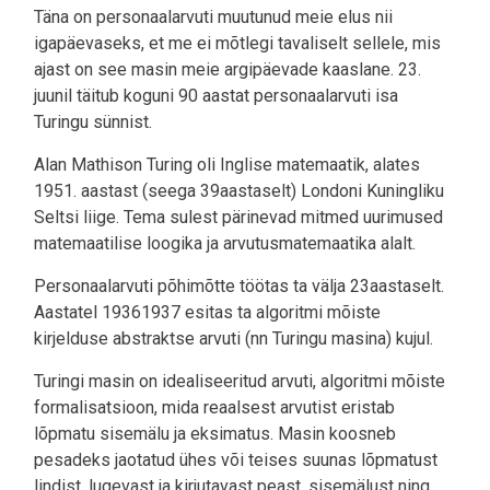
Täna on personaalarvuti muutunud meie elus nii
igapäevaseks, et me ei mõtlegi tavaliselt sellele, mis
ajast on see masin meie argipäevade kaaslane. 23.
juunil täitub koguni 90 aastat personaalarvuti isa
Turingu sünnist.
Alan Mathison Turing oli Inglise matemaatik, alates
1951. aastast (seega 39aastaselt) Londoni Kuningliku
Seltsi liige. Tema sulest pärinevad mitmed uurimused
matemaatilise loogika ja arvutusmatemaatika alalt.
Personaalarvuti põhimõtte töötas ta välja 23aastaselt.
Aastatel 19361937 esitas ta algoritmi mõiste
kirjelduse abstraktse arvuti (nn Turingu masina) kujul.
Turingi masin on idealiseeritud arvuti, algoritmi mõiste
formalisatsioon, mida reaalsest arvutist eristab
lõpmatu sisemälu ja eksimatus. Masin koosneb
pesadeks jaotatud ühes või teises suunas lõpmatust
lindist, lugevast ja kirjutavast peast, sisemälust ning