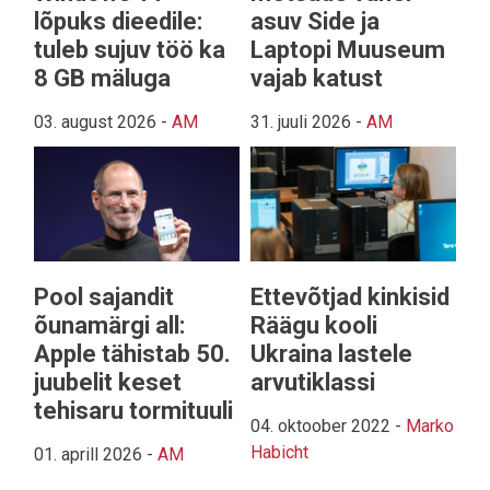
lõpuks dieedile:
asuv Side ja
tuleb sujuv töö ka
Laptopi Muuseum
8 GB mäluga
vajab katust
03. august 2026
-
AM
31. juuli 2026
-
AM
Pool sajandit
Ettevõtjad kinkisid
õunamärgi all:
Räägu kooli
Apple tähistab 50.
Ukraina lastele
juubelit keset
arvutiklassi
tehisaru tormituuli
04. oktoober 2022
-
Marko
Habicht
01. aprill 2026
-
AM