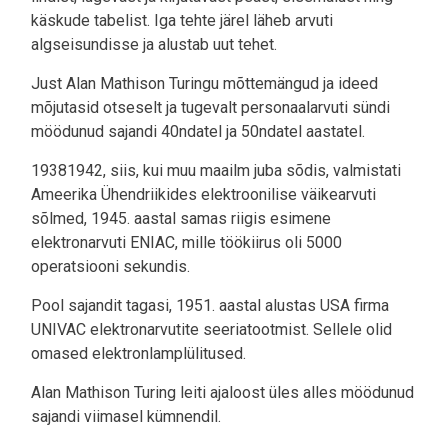
käskude tabelist. Iga tehte järel läheb arvuti
algseisundisse ja alustab uut tehet.
Just Alan Mathison Turingu mõttemängud ja ideed
mõjutasid otseselt ja tugevalt personaalarvuti sündi
möödunud sajandi 40ndatel ja 50ndatel aastatel.
19381942, siis, kui muu maailm juba sõdis, valmistati
Ameerika Ühendriikides elektroonilise väikearvuti
sõlmed, 1945. aastal samas riigis esimene
elektronarvuti ENIAC, mille töökiirus oli 5000
operatsiooni sekundis.
Pool sajandit tagasi, 1951. aastal alustas USA firma
UNIVAC elektronarvutite seeriatootmist. Sellele olid
omased elektronlamplülitused.
Alan Mathison Turing leiti ajaloost üles alles möödunud
sajandi viimasel kümnendil.