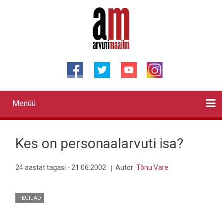
Liigu
edasi
põhisisu
juurde
Menüü
Primary
links
Kontaktid
Reklaam
Videod
Testid
Lahendused
Sõidukid
Arhiiv
English
Otsi
Kes on personaalarvuti isa?
24 aastat tagasi - 21.06.2002
Autor:
Tõnu Vare
TEGIJAD