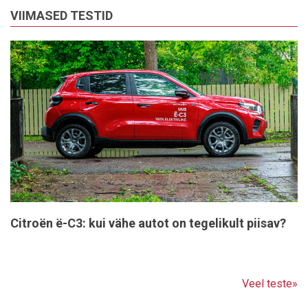
VIIMASED TESTID
Citroën ë-C3: kui vähe autot on tegelikult piisav?
Veel teste»