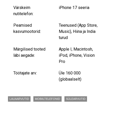
Värskeim
iPhone 17 seeria
nutitelefon:
Peamised
Teenused (App Store,
kasvumootorid:
Music), Hiina ja India
turud
Märgilised tooted
Apple I, Macintosh,
läbi aegade:
iPod, iPhone, Vision
Pro
Töötajate arv:
Üle 160 000
(globaalselt)
LAUAARVUTID
MOBIILTELEFONID
SÜLEARVUTID