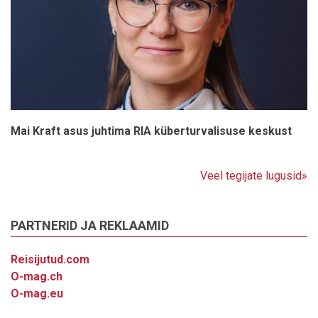
Mai Kraft asus juhtima RIA küberturvalisuse keskust
Veel tegijate lugusid»
PARTNERID JA REKLAAMID
Reisijutud.com
O-mag.ch
O-mag.eu