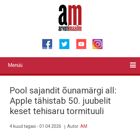
Liigu
edasi
põhisisu
juurde
Menüü
Primary
links
Kontaktid
Reklaam
Videod
Testid
Lahendused
Sõidukid
Arhiiv
English
Otsi
Pool sajandit õunamärgi all:
Apple tähistab 50. juubelit
keset tehisaru tormituuli
4 kuud tagasi - 01.04.2026
Autor:
AM