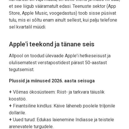
et see liigub vääramatult edasi. Teenuste sektor (App
Store, Apple Music, voogedastus) toob sisse püsivat
tulu, mis ei sõltu enam ainult sellest, kui palju telefone
sel kvartalil müüdi.
Apple'i teekond ja tänane seis
Allpool on toodud ülevaade Apple'i hetkeseisust ja
olulisematest verstapostidest pärast 50-aastast
tegutsemist.
Plussid ja miinused 2026. aasta seisuga
+
Võimas ökosüsteem: Riist- ja tarkvara täiuslik
koostöö.
+
Finantsiline kindlus: Käive läheneb poolele triljonile
dollarile.
+
Uued turud: Edukas laienemine Indiasse ja teistele
arenevatele turgudele.