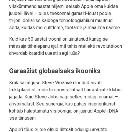
viiskümmend aastat hiljem, seisab Apple oma kuldse
juubeli lävel – olles teekonnal garaaži-idust poole
triljoni dollarise käibega tehnoloogiahiiuni muutnud
seda, kuidas me suhtleme, töötame ja maailma näeme.
Kuid kas 50 aastat troonil on uinutanud kunagise
mässaja tähelepanu ajal, mil tehisintellekti revolutsioon
ähvardab kaardid uuesti segi lüüa?
Garaažist globaalseks ikooniks
Kõik sai alguse Steve Wozniaki loodud arvuti
trükkplaadist, mida ta soovis lihtsalt harrastajate klubis
jagada. Kuid Steve Jobs nägi selles midagi enamat –
ärivõimalust. See sünergia, kus puhas insenerikunst
kohtub halastamatu visiooniga, on jäänud Apple’i DNA-
sse tänaseni.
Apple’i tõus ei ole olnud lihtsalt edulugu arvutite