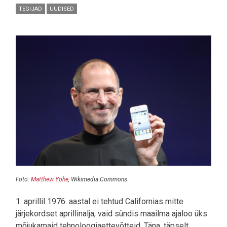
TEGIJAD
UUDISED
Pilt
Foto:
Matthew Yohe
, Wikimedia Commons
1. aprillil 1976. aastal ei tehtud Californias mitte
järjekordset aprillinalja, vaid sündis maailma ajaloo üks
mõjukamaid tehnoloogiaettevõtteid. Täna, täpselt