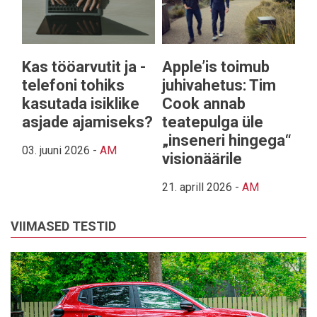
Kas tööarvutit ja -
Apple’is toimub
telefoni tohiks
juhivahetus: Tim
kasutada isiklike
Cook annab
asjade ajamiseks?
teatepulga üle
„inseneri hingega“
03. juuni 2026
-
AM
visionäärile
21. aprill 2026
-
AM
VIIMASED TESTID