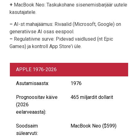
+
MacBook Neo: Taskukohane sisenemisbarjäär uutele
kasutajatele.
–
AI-st mahajäämus: Rivaalid (Microsoft, Google) on
generatiivse AI osas eespool.
–
Regulatiivne surve: Pidevad vaidlused (nt Epic
Games) ja kontroll App Store'i üle.
APPLE 1976-2026
Asutamisaasta:
1976
Prognoositav käive
465 miljardit dollarit
(2026
eelarveaasta):
Soodsaim
MacBook Neo ($599)
sülearvuti: