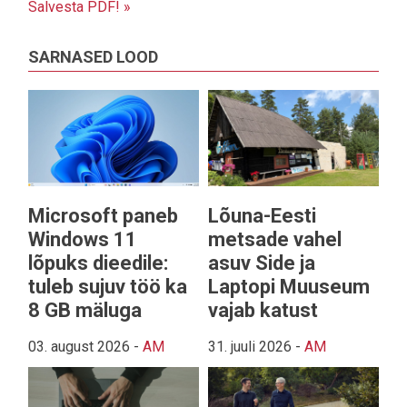
Salvesta PDF! »
SARNASED LOOD
Microsoft paneb
Lõuna-Eesti
Windows 11
metsade vahel
lõpuks dieedile:
asuv Side ja
tuleb sujuv töö ka
Laptopi Muuseum
8 GB mäluga
vajab katust
03. august 2026
-
AM
31. juuli 2026
-
AM