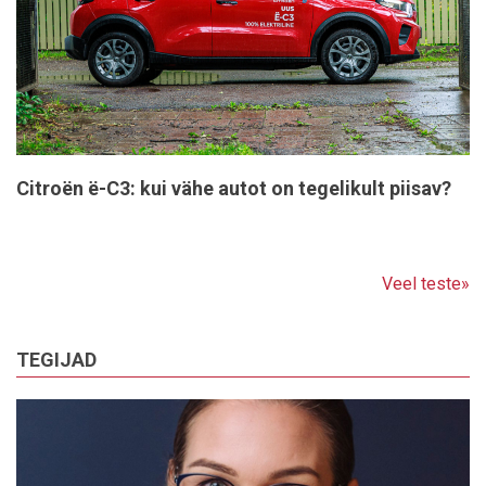
Citroën ë-C3: kui vähe autot on tegelikult piisav?
Veel teste»
TEGIJAD