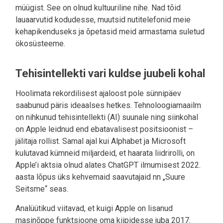
müügist. See on olnud kultuuriline nihe. Nad tõid
lauaarvutid kodudesse, muutsid nutitelefonid meie
kehapikenduseks ja õpetasid meid armastama suletud
ökosüsteeme.
Tehisintellekti vari kuldse juubeli kohal
Hoolimata rekordilisest ajaloost pole sünnipäev
saabunud päris ideaalses hetkes. Tehnoloogiamaailm
on nihkunud tehisintellekti (AI) suunale ning siinkohal
on Apple leidnud end ebatavalisest positsioonist –
jälitaja rollist. Samal ajal kui Alphabet ja Microsoft
kulutavad kümneid miljardeid, et haarata liidrirolli, on
Apple’i aktsia olnud alates ChatGPT ilmumisest 2022.
aasta lõpus üks kehvemaid saavutajaid nn „Suure
Seitsme“ seas.
Analüütikud viitavad, et kuigi Apple on lisanud
masinõppe funktsioone oma kiipidesse juba 2017.