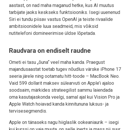
aastast, on nad maha maganud hetke, kus AI muutus
tarbijate jaoks keskseks funktsiooniks. Isegi uuenenud
Siri ei tundu piisav vastus OpenAI ja teiste rivaalide
ambitsioonidele luua seadmeid, mis võiksid
nutitelefoni domineerimise üldse lõpetada.
Raudvara on endiselt raudne
Ometi ei tasu „õuna“ veel maha kanda. Praegust
majandusaastat toetab tugev nõudlus värske iPhone 17
seeria järele ning ootamatu hitt-toode – MacBook Neo.
Vaid 599 dollarit maksev sülearvuti on Apple’i ajaloo
soodsaim, märkides strateegilist sammu laiendada
oma kasutajaskonda veelgi, samal ajal kui Vision Pro ja
Apple Watch hoiavad kanda kinnitununa luksus- ja
tervisesegmendis.
Apple on tänaseks nagu hiiglaslik ookeaniaurik – isegi
kui kurssi on vaja muuta, on selle inerts ja mass nii suur,