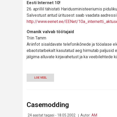
Eesti Internet 10!
26. aprillil tähistati Haridusministeeriumis pidul
Salvestust antud üritusest saab vaadata aadressil
http://www.eenet.ee/EENet/10a_internetti_aktus
Omanik valvab töötajaid
Triin Tamm
Äriinfot sisaldavate telefonikõnede ja tööalase el
ebaotstarbekalt kasutatud aeg hirmutab paljusid e
jälgima alluvate kirjavahetust ja ka veebilehtede 
LOE VEEL
-
ARVUTIMAAILM
5/02
Casemodding
24 aastat tagasi - 18.05.2002
Autor:
AM