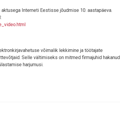
iku aktusega Interneti Eestisse jõudmise 10. aastapäeva.
:
e_video.html
ektronkirjavahetuse võimalik lekkimine ja töötajate
ttevõtjaid. Selle vältimiseks on mitmed firmajuhid hakanud
külastamise harjumusi.