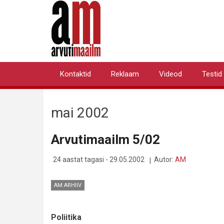
Liigu
edasi
põhisisu
juurde
Kontaktid
Reklaam
Videod
Testid
Primary
links
mai 2002
Arvutimaailm 5/02
24 aastat tagasi - 29.05.2002
Autor:
AM
AM ARHIIV
Poliitika