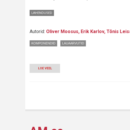
LAHENDUSED
Autorid:
Oliver Moosus, Erik Karlov, Tõnis Lei
KOMPONENDID
LAUAARVUTID
LOE VEEL
-
CASEMODDING