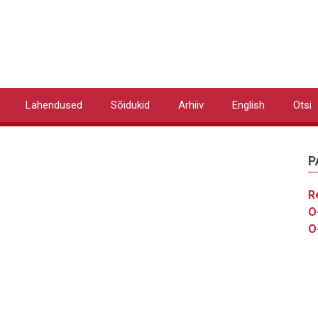
Lahendused
Sõidukid
Arhiiv
English
Otsi
P
R
O
O