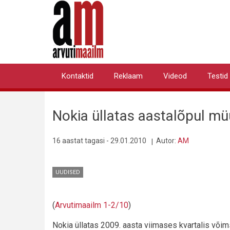
Liigu
edasi
põhisisu
juurde
Kontaktid
Reklaam
Videod
Testid
Primary
links
Nokia üllatas aastalõpul mü
16 aastat tagasi - 29.01.2010
Autor:
AM
UUDISED
(
Arvutimaailm 1-2/10
)
Nokia üllatas 2009. aasta viimases kvartalis või