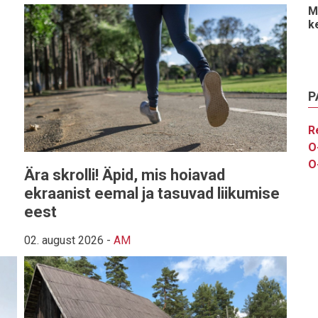
M
k
P
R
O
O
Ära skrolli! Äpid, mis hoiavad
ekraanist eemal ja tasuvad liikumise
eest
02. august 2026
-
AM