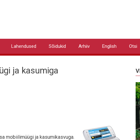
Lahendused
Sõidukid
Arhiiv
English
Otsi
ügi ja kasumiga
V
msa mobiilimüügi ja kasumikasvuga.