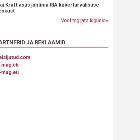
ai Kraft asus juhtima RIA küberturvalisuse
eskust
Veel tegijate lugusid»
ARTNERID JA REKLAAMID
eisijutud.com
-mag.ch
-mag.eu