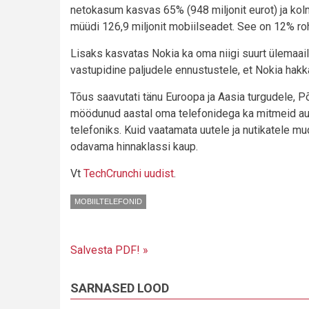
netokasum kasvas 65% (948 miljonit eurot) ja kol
müüdi 126,9 miljonit mobiilseadet. See on 12% roh
Lisaks kasvatas Nokia ka oma niigi suurt ülemaail
vastupidine paljudele ennustustele, et Nokia hak
Tõus saavutati tänu Euroopa ja Aasia turgudele, P
möödunud aastal oma telefonidega ka mitmeid auhi
telefoniks. Kuid vaatamata uutele ja nutikatele m
odavama hinnaklassi kaup.
Vt
TechCrunchi uudist
.
MOBIILTELEFONID
Salvesta PDF! »
SARNASED LOOD