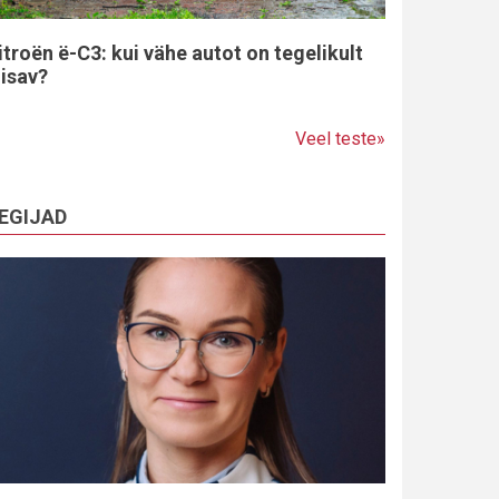
itroën ë-C3: kui vähe autot on tegelikult
iisav?
Veel teste»
EGIJAD