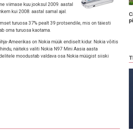
me viimase kuu jooksul 2009. aastal
kem kui 2008. aastal samal ajal.
C
p
mset turuosa 37% pealt 39 protsendile, mis on täiesti
kab oma turuosa kaotama.
õhja-Ameerikas on Nokia müük endiselt kidur. Nokia võitis
ndu, näiteks valiti Nokia N97 Mini Aasia aasta
udelitele moodustab valdava osa Nokia müügist siiski
T