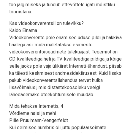
töö jälgimiseks ja tundub ettevõttele igati mõistliku
tööriistana.
Kas videokonverentsil on tulevikku?
Kaido Einama
Videokonverents pole enam see uduse pildi ja hakkiva
häälega asi, mida mäletatakse esimeste
videokonverentsiseadmete tulekuajast. Tegemist on
CD-kvaliteediga heli ja TV-kvaliteediga pildiga ja kõige
selle jaoks pole vaja ülikiiret Interneti-ühendust, piisab
ka täiesti keskmisest andmesidekiirusest. Kuid lisaks
pakub videokonverentsilahendus tervet hulka
lisavõimalusi, mis distantskoosoleku veelgi
lähedasemaks otsekohtumisele muudab.
Mida tehakse Internetis, 4
Võrdleme naisi ja mehi
Pille Pruulmann-Vengerfeldt
Kui eelmises numbris oli juttu populaarseimate