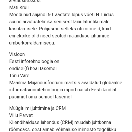
arvutuskeskust
Mati Krull
Möödunud sajandi 60. aastate lõpus võeti N. Liidus
suund arvutustehnika senisest laiaulatuslikumale
kasutamisele. Põhjuseid selleks oli mitmeid, kuid
ennekõike olid need seotud majanduse juhtimise
ümberkorraldamisega.
Visioon
Eesti infotehnoloogia on
endisel(t) heal tasemel
Tõnu Vare
Maailma Majandusfoorumi märtsis avaldatud globaalne
informatsioonitehnoloogia raport näitab Eesti kindlat
püsimist oma senisel tasemel.
Müügitiimi juhtimine ja CRM
Villu Parvet
Kliendihalduse lahendus (CRM) muudab juhtkonna
rõõmsaks, sest annab võimaluse inimeste tegelikku