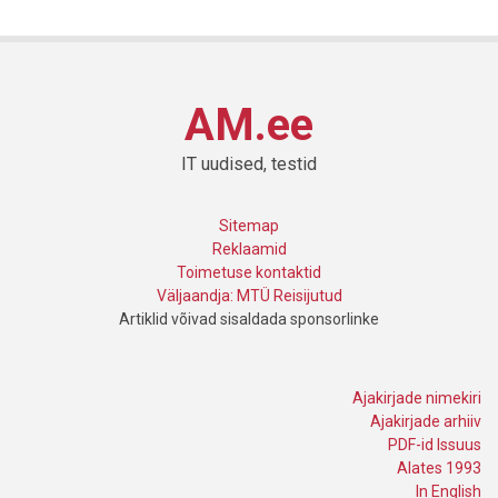
AM.ee
IT uudised, testid
Sitemap
Reklaamid
Toimetuse kontaktid
Väljaandja: MTÜ Reisijutud
Artiklid võivad sisaldada sponsorlinke
Ajakirjade nimekiri
Ajakirjade arhiiv
PDF-id Issuus
Alates 1993
In English