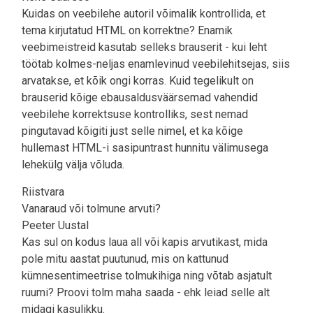
Kuidas on veebilehe autoril võimalik kontrollida, et
tema kirjutatud HTML on korrektne? Enamik
veebimeistreid kasutab selleks brauserit - kui leht
töötab kolmes-neljas enamlevinud veebilehitsejas, siis
arvatakse, et kõik ongi korras. Kuid tegelikult on
brauserid kõige ebausaldusväärsemad vahendid
veebilehe korrektsuse kontrolliks, sest nemad
pingutavad kõigiti just selle nimel, et ka kõige
hullemast HTML-i sasipuntrast hunnitu välimusega
lehekülg välja võluda.
Riistvara
Vanaraud või tolmune arvuti?
Peeter Uustal
Kas sul on kodus laua all või kapis arvutikast, mida
pole mitu aastat puutunud, mis on kattunud
kümnesentimeetrise tolmukihiga ning võtab asjatult
ruumi? Proovi tolm maha saada - ehk leiad selle alt
midagi kasulikku.