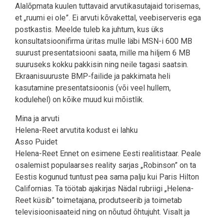
Alalõpmata kuulen tuttavaid arvutikasutajaid torisemas,
et „ruumi ei ole”. Ei arvuti kõvakettal, veebiserveris ega
postkastis. Meelde tuleb ka juhtum, kus üks
konsultatsioonifirma üritas mulle läbi MSN-i 600 MB
suurust presentatsiooni saata, mille ma hiljem 6 MB
suuruseks kokku pakkisin ning neile tagasi saatsin.
Ekraanisuuruste BMP-failide ja pakkimata heli
kasutamine presentatsioonis (või veel hullem,
kodulehel) on kõike muud kui mõistlik.
Mina ja arvuti
Helena-Reet arvutita kodust ei lahku
Asso Puidet
Helena-Reet Ennet on esimene Eesti realitistaar. Peale
osalemist populaarses reality sarjas „Robinson” on ta
Eestis kogunud tuntust pea sama palju kui Paris Hilton
Californias. Ta töötab ajakirjas Nädal rubriigi „Helena-
Reet küsib” toimetajana, produtseerib ja toimetab
televisioonisaateid ning on nõutud õhtujuht. Visalt ja