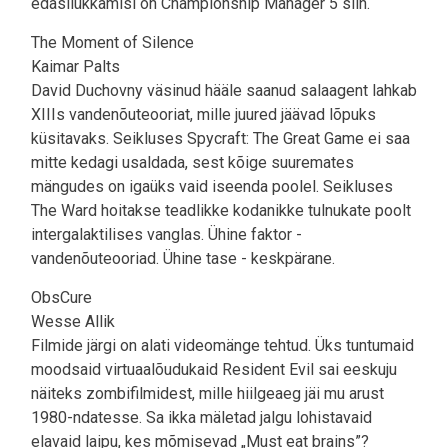
edasilükkamisi on Championship Manager 5 siin.
The Moment of Silence
Kaimar Palts
David Duchovny väsinud hääle saanud salaagent lahkab
XIIIs vandenõuteooriat, mille juured jäävad lõpuks
küsitavaks. Seikluses Spycraft: The Great Game ei saa
mitte kedagi usaldada, sest kõige suuremates
mängudes on igaüks vaid iseenda poolel. Seikluses
The Ward hoitakse teadlikke kodanikke tulnukate poolt
intergalaktilises vanglas. Ühine faktor -
vandenõuteooriad. Ühine tase - keskpärane.
ObsCure
Wesse Allik
Filmide järgi on alati videomänge tehtud. Üks tuntumaid
moodsaid virtuaalõudukaid Resident Evil sai eeskuju
näiteks zombifilmidest, mille hiilgeaeg jäi mu arust
1980-ndatesse. Sa ikka mäletad jalgu lohistavaid
elavaid laipu, kes mõmisevad „Must eat brains”?