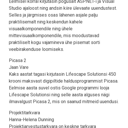
Eelmisel korral kirjutasin põgusalt ASP.NET-i ja Visual
Studio ajaloost ning andsin kiire ülevaate uuendustest.
Selles ja järgmises osas lähenen asjale palju
praktilisemalt ning keskendun kahele
visuaalkomponendile ning ühele
mittevisuaalkomponendile, mis moodustavad
praktiliselt kogu vajamineva ühe pisemat sorti
veebirakenduse loomiseks.
Picasa 2
Jaan Vare
Kaks aastat tagasi kirjutasin Lifescape Solutionsi 450
krooni maksvast digipiltide haldusprogrammist Picasa.
Eelmise aasta suvel ostis Google programmi looja
Lifescape Solutionsi ning selle aasta alguses nägi
ilmavalgust Picasa 2, mis on saanud mitmeid uuendusi.
Projektitarkvara
Hanna-Helena Dunning
Projektiarvestustarkvara on keskne tarkvara