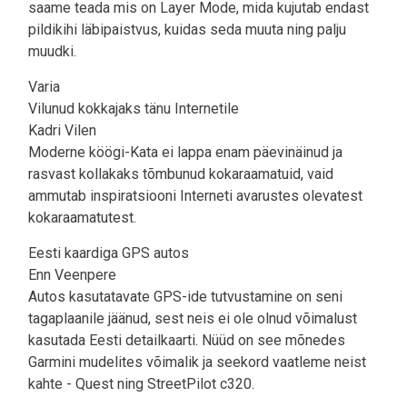
saame teada mis on Layer Mode, mida kujutab endast
pildikihi läbipaistvus, kuidas seda muuta ning palju
muudki.
Varia
Vilunud kokkajaks tänu Internetile
Kadri Vilen
Moderne köögi-Kata ei lappa enam päevinäinud ja
rasvast kollakaks tõmbunud kokaraamatuid, vaid
ammutab inspiratsiooni Interneti avarustes olevatest
kokaraamatutest.
Eesti kaardiga GPS autos
Enn Veenpere
Autos kasutatavate GPS-ide tutvustamine on seni
tagaplaanile jäänud, sest neis ei ole olnud võimalust
kasutada Eesti detailkaarti. Nüüd on see mõnedes
Garmini mudelites võimalik ja seekord vaatleme neist
kahte - Quest ning StreetPilot c320.