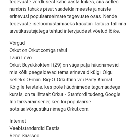
tegevuste võrdlusest kahe aasta lõikes, siis selles
numbris tahaks pisut vaadelda meeste ja naiste
erinevusi populaarseimate tegevuste osas. Nende
tegevuste iseloomustamiseks kasutan Tartu ja Tallinna
arvutikasutajatega tehtud intervjuudest võetud lõike.
Võrgud
Orkut on Orkut.com’ga rahul
Lauri Levo
Orkut Buyukkoktenil (29) on väga palju hüüdnimesid,
mis kõik peegeldavad tema erinevaid külgi. Olgu
selleks O-man, Big-O, Orkuttino või Party Animal.
Kõigile teistele, kes pole hüüdnimede tagamaadega
kursis, on ta lihtsalt Orkut - Stanfordi tudeng, Google
Inc tarkvarainsener, kes lõi populaarse
sotsiaalvõrgustiku nimega Orkut.com.
Internet
Veebistandardid Eestis
Rene Saarsoo