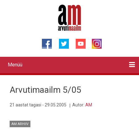
Liigu
edasi
põhisisu
juurde
Menüü
Primary
links
Kontaktid
Reklaam
Videod
Testid
Lahendused
Sõidukid
Arhiiv
English
Otsi
Arvutimaailm 5/05
21 aastat tagasi - 29.05.2005
Autor:
AM
AM ARHIIV