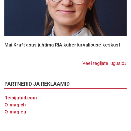
Mai Kraft asus juhtima RIA küberturvalisuse keskust
Veel tegijate lugusid»
PARTNERID JA REKLAAMID
Reisijutud.com
O-mag.ch
O-mag.eu