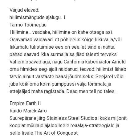
Varjud elavad:
hiilimismängude ajalugu, 1
Tarmo Toomepuu
Hiilimine... vaadake, hiilimine on kahe otsaga asi.
Osavamad väidavad, et põhieelis kõige liikuva ja/või
liikumatu tulistamise ees on see, et sind ei nähta,
pahad saavad ikka surma ja sa jääd täiesti terveks.
Vähem osavad aga, nagu California kubernaator Arnold
oma filmides aeg-ajalt näidanud, teavad: hiilimist läheb
tarvis ainult vastaste baasi jõudmiseks. Seejärel võid
juba kõik oma kolm pumppüssi välja tõmmata ja
ettejääjad maha ragistada. Dead men tell no tales...
Empire Earth II
Raido Marek Arro
Suurepärane järg Stainless Steel Studiosi kaks miljonit
koopiat müünud ajaloolisele reaalaja-strateegiale ja
selle lisale The Art of Conquest.