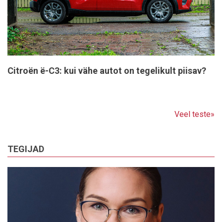
Citroën ë-C3: kui vähe autot on tegelikult piisav?
Veel teste»
TEGIJAD