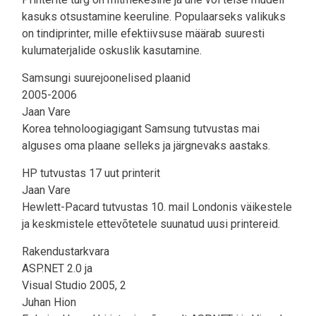
kasuks otsustamine keeruline. Populaarseks valikuks
on tindiprinter, mille efektiivsuse määrab suuresti
kulumaterjalide oskuslik kasutamine.
Samsungi suurejoonelised plaanid
2005-2006
Jaan Vare
Korea tehnoloogiagigant Samsung tutvustas mai
alguses oma plaane selleks ja järgnevaks aastaks.
HP tutvustas 17 uut printerit
Jaan Vare
Hewlett-Pacard tutvustas 10. mail Londonis väikestele
ja keskmistele ettevõtetele suunatud uusi printereid.
Rakendustarkvara
ASP.NET 2.0 ja
Visual Studio 2005, 2
Juhan Hion