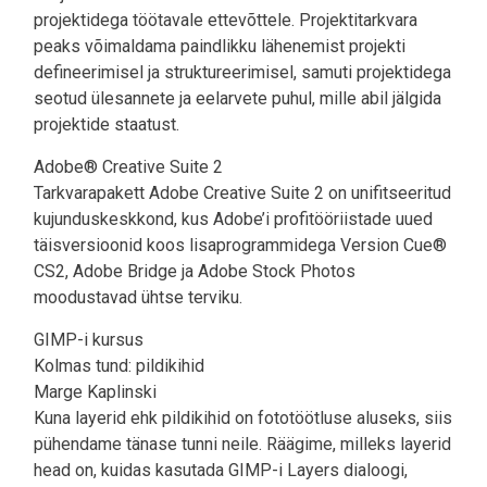
projektidega töötavale ettevõttele. Projektitarkvara
peaks võimaldama paindlikku lähenemist projekti
defineerimisel ja struktureerimisel, samuti projektidega
seotud ülesannete ja eelarvete puhul, mille abil jälgida
projektide staatust.
Adobe® Creative Suite 2
Tarkvarapakett Adobe Creative Suite 2 on unifitseeritud
kujunduskeskkond, kus Adobe’i profitööriistade uued
täisversioonid koos lisaprogrammidega Version Cue®
CS2, Adobe Bridge ja Adobe Stock Photos
moodustavad ühtse terviku.
GIMP-i kursus
Kolmas tund: pildikihid
Marge Kaplinski
Kuna layerid ehk pildikihid on fototöötluse aluseks, siis
pühendame tänase tunni neile. Räägime, milleks layerid
head on, kuidas kasutada GIMP-i Layers dialoogi,