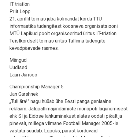
IT triatlon
Priit Lepp
21. aprillil toimus juba kolmandat korda TTÜ
informaatika tudengitest koosneva organisatsiooni
MTÜ Lapikud poolt organiseeritud üritus IT-triatlon.
Teistkordselt toimus üritus Tallinna tudengite
kevadpäevade raames.
Mängud
Uudised
Lauri Jürisoo
Championship Manager 5
Jan Garshnek
„Tuli ära!” nagu hüüab ühe Eesti panga geniaalne
reklaam. Jalgpallimajandamiste monopoli lagunemisest
ehk SI ja Eidose lahkuminekust alates oodati pikalt ja
pinevalt, millega viimane Football Manager 2005-le
vastata suudab. Lõpuks, pärast korduvaid