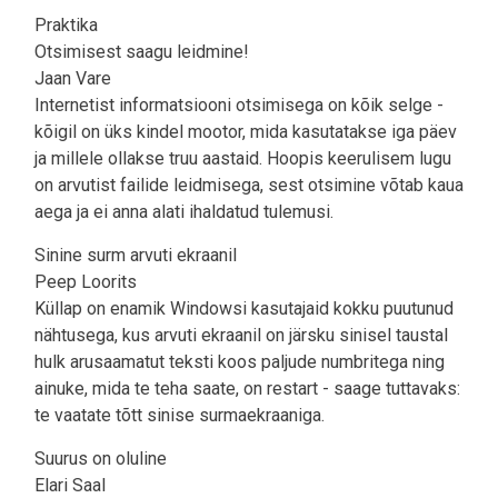
Praktika
Otsimisest saagu leidmine!
Jaan Vare
Internetist informatsiooni otsimisega on kõik selge -
kõigil on üks kindel mootor, mida kasutatakse iga päev
ja millele ollakse truu aastaid. Hoopis keerulisem lugu
on arvutist failide leidmisega, sest otsimine võtab kaua
aega ja ei anna alati ihaldatud tulemusi.
Sinine surm arvuti ekraanil
Peep Loorits
Küllap on enamik Windowsi kasutajaid kokku puutunud
nähtusega, kus arvuti ekraanil on järsku sinisel taustal
hulk arusaamatut teksti koos paljude numbritega ning
ainuke, mida te teha saate, on restart - saage tuttavaks:
te vaatate tõtt sinise surmaekraaniga.
Suurus on oluline
Elari Saal