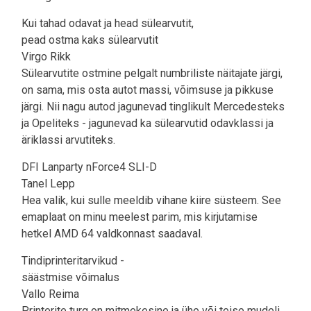
Kui tahad odavat ja head sülearvutit,
pead ostma kaks sülearvutit
Virgo Rikk
Sülearvutite ostmine pelgalt numbriliste näitajate järgi,
on sama, mis osta autot massi, võimsuse ja pikkuse
järgi. Nii nagu autod jagunevad tinglikult Mercedesteks
ja Opeliteks - jagunevad ka sülearvutid odavklassi ja
äriklassi arvutiteks.
DFI Lanparty nForce4 SLI-D
Tanel Lepp
Hea valik, kui sulle meeldib vihane kiire süsteem. See
emaplaat on minu meelest parim, mis kirjutamise
hetkel AMD 64 valdkonnast saadaval.
Tindiprinteritarvikud -
säästmise võimalus
Vallo Reima
Printerite turg on mitmekesine ja ühe või teise mudeli