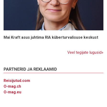
Mai Kraft asus juhtima RIA küberturvalisuse keskust
Veel tegijate lugusid»
PARTNERID JA REKLAAMID
Reisijutud.com
O-mag.ch
O-mag.eu