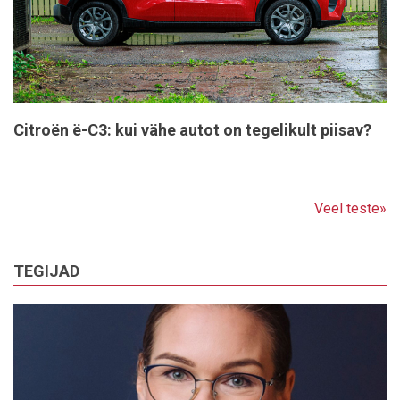
Citroën ë-C3: kui vähe autot on tegelikult piisav?
Veel teste»
TEGIJAD