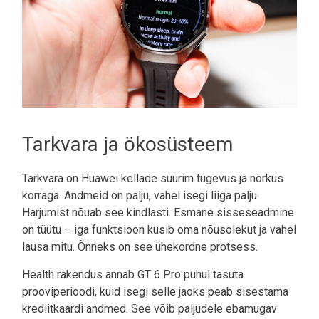
Tarkvara ja ökosüsteem
Tarkvara on Huawei kellade suurim tugevus ja nõrkus
korraga. Andmeid on palju, vahel isegi liiga palju.
Harjumist nõuab see kindlasti. Esmane sisseseadmine
on tüütu – iga funktsioon küsib oma nõusolekut ja vahel
lausa mitu. Õnneks on see ühekordne protsess.
Health rakendus annab GT 6 Pro puhul tasuta
prooviperioodi, kuid isegi selle jaoks peab sisestama
krediitkaardi andmed. See võib paljudele ebamugav