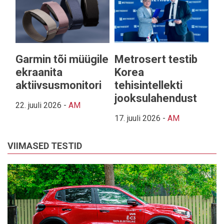
Garmin tõi müügile
Metrosert testib
ekraanita
Korea
aktiivsusmonitori
tehisintellekti
jooksulahendust
22. juuli 2026
-
AM
17. juuli 2026
-
AM
VIIMASED TESTID