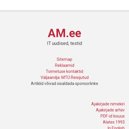
AM.ee
IT uudised, testid
Sitemap
Reklaamid
Toimetuse kontaktid
Väljaandja: MTÜ Reisijutud
Artiklid võivad sisaldada sponsorlinke
Ajakirjade nimekiri
Ajakirjade arhiiv
PDF-id Issuus
Alates 1993
In English