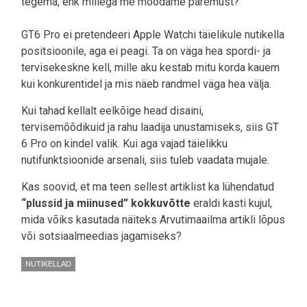
tegema, ehk millega me mõõdame paremust?
GT6 Pro ei pretendeeri Apple Watchi täielikule nutikella
positsioonile, aga ei peagi. Ta on väga hea spordi- ja
tervisekeskne kell, mille aku kestab mitu korda kauem
kui konkurentidel ja mis näeb randmel väga hea välja.
Kui tahad kellalt eelkõige head disaini,
tervisemõõdikuid ja rahu laadija unustamiseks, siis GT
6 Pro on kindel valik. Kui aga vajad täielikku
nutifunktsioonide arsenali, siis tuleb vaadata mujale.
Kas soovid, et ma teen sellest artiklist ka lühendatud
“plussid ja miinused” kokkuvõtte
eraldi kasti kujul,
mida võiks kasutada näiteks Arvutimaailma artikli lõpus
või sotsiaalmeedias jagamiseks?
NUTIKELLAD