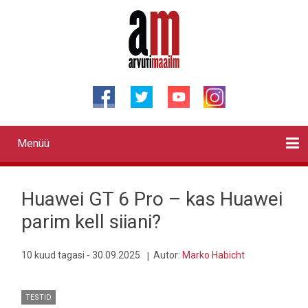
Liigu
edasi
põhisisu
juurde
Menüü
Primary
links
Kontaktid
Reklaam
Videod
Testid
Lahendused
Sõidukid
Arhiiv
English
Otsi
Huawei GT 6 Pro – kas Huawei
parim kell siiani?
10 kuud tagasi - 30.09.2025
Autor:
Marko Habicht
TESTID