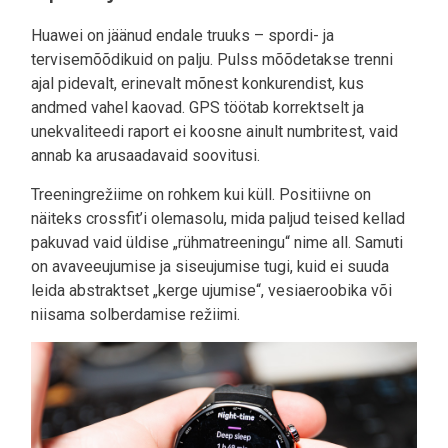
Huawei on jäänud endale truuks – spordi- ja
tervisemõõdikuid on palju. Pulss mõõdetakse trenni
ajal pidevalt, erinevalt mõnest konkurendist, kus
andmed vahel kaovad. GPS töötab korrektselt ja
unekvaliteedi raport ei koosne ainult numbritest, vaid
annab ka arusaadavaid soovitusi.
Treeningrežiime on rohkem kui küll. Positiivne on
näiteks crossfit’i olemasolu, mida paljud teised kellad
pakuvad vaid üldise „rühmatreeningu“ nime all. Samuti
on avaveeujumise ja siseujumise tugi, kuid ei suuda
leida abstraktset „kerge ujumise“, vesiaeroobika või
niisama solberdamise režiimi.