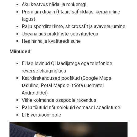
Aku kestvus nädal ja rohkemgi
Premium disain (titaan, safiirklaas, keraamiline
tagus)
Palju spordirežiime, sh crossfit ja avaveeujumine
Uneanalüüs praktiliste soovitustega
Hea hinna ja kvaliteedi suhe
Miinused:
Ei lae levinud Qi laadijatega ega telefonide
reverse charging’uga
Kaardirakendused poolikud (Google Maps
tasuline, Petal Maps ei tööta uuematel
Androididel)
Vähe kolmanda osapoole rakendusi
Palju tüütuid nõusolekuid esmasel seadistusel
LTE versiooni pole