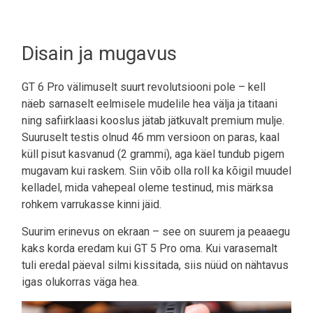
Disain ja mugavus
GT 6 Pro välimuselt suurt revolutsiooni pole – kell
näeb sarnaselt eelmisele mudelile hea välja ja titaani
ning safiirklaasi kooslus jätab jätkuvalt premium mulje.
Suuruselt testis olnud 46 mm versioon on paras, kaal
küll pisut kasvanud (2 grammi), aga käel tundub pigem
mugavam kui raskem. Siin võib olla roll ka kõigil muudel
kelladel, mida vahepeal oleme testinud, mis märksa
rohkem varrukasse kinni jäid.
Suurim erinevus on ekraan – see on suurem ja peaaegu
kaks korda eredam kui GT 5 Pro oma. Kui varasemalt
tuli eredal päeval silmi kissitada, siis nüüd on nähtavus
igas olukorras väga hea.