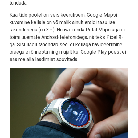
tunduda.
Kaartide poolel on seis keerulisem. Google Mapsi
kuvamine kellale on võimalik ainult eraldi tasulise
rakendusega (ca 3 €). Huawei enda Petal Maps aga ei
toimi uuemate Android-telefonidega, näiteks Pixel 9-
ga. Sisuliselt tähendab see, et kellaga navigeerimine
praegu ei õnnestu ning mujalt kui Google Play poest ei
saa me alla laadimist soovitada.