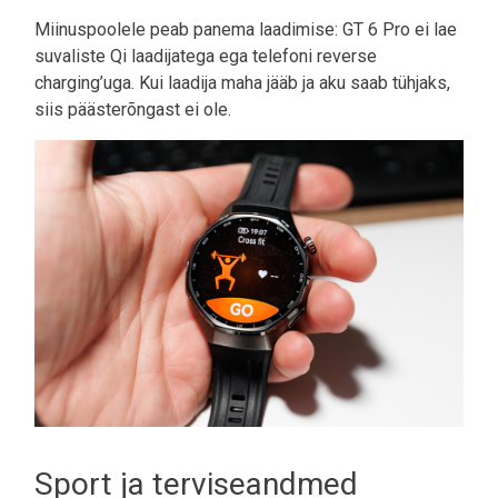
Miinuspoolele peab panema laadimise: GT 6 Pro ei lae
suvaliste Qi laadijatega ega telefoni reverse
charging’uga. Kui laadija maha jääb ja aku saab tühjaks,
siis päästerõngast ei ole.
Sport ja terviseandmed