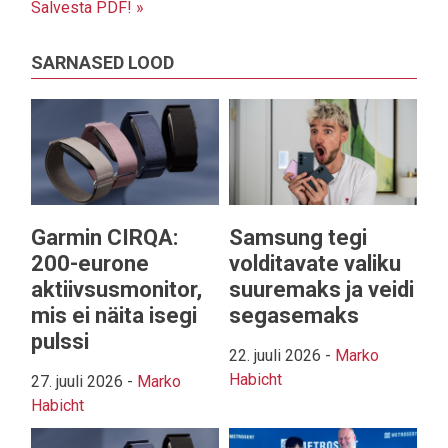
Salvesta PDF! »
SARNASED LOOD
Garmin CIRQA:
Samsung tegi
200-eurone
volditavate valiku
aktiivsusmonitor,
suuremaks ja veidi
mis ei näita isegi
segasemaks
pulssi
22. juuli 2026
-
Marko
Habicht
27. juuli 2026
-
Marko
Habicht