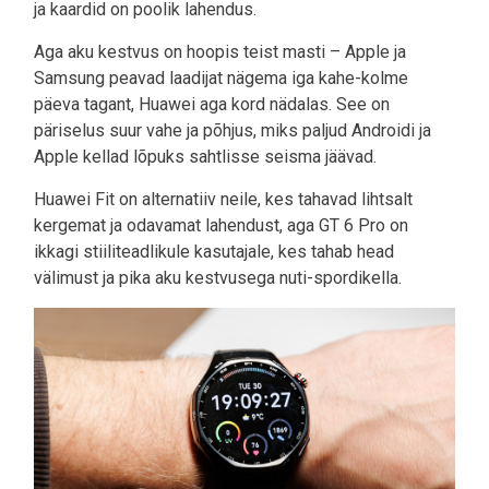
ja kaardid on poolik lahendus.
Aga aku kestvus on hoopis teist masti – Apple ja
Samsung peavad laadijat nägema iga kahe-kolme
päeva tagant, Huawei aga kord nädalas. See on
päriselus suur vahe ja põhjus, miks paljud Androidi ja
Apple kellad lõpuks sahtlisse seisma jäävad.
Huawei Fit on alternatiiv neile, kes tahavad lihtsalt
kergemat ja odavamat lahendust, aga GT 6 Pro on
ikkagi stiiliteadlikule kasutajale, kes tahab head
välimust ja pika aku kestvusega nuti-spordikella.