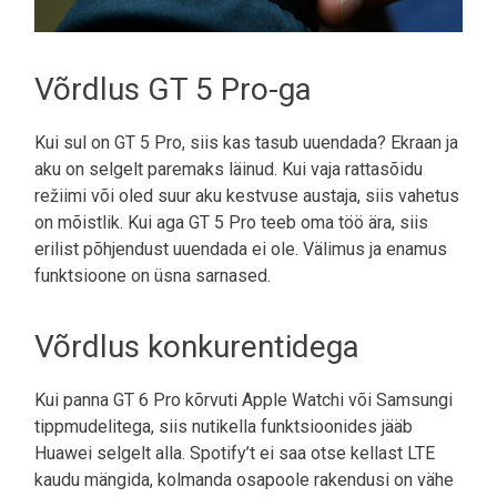
Võrdlus GT 5 Pro-ga
Kui sul on GT 5 Pro, siis kas tasub uuendada? Ekraan ja
aku on selgelt paremaks läinud. Kui vaja rattasõidu
režiimi või oled suur aku kestvuse austaja, siis vahetus
on mõistlik. Kui aga GT 5 Pro teeb oma töö ära, siis
erilist põhjendust uuendada ei ole. Välimus ja enamus
funktsioone on üsna sarnased.
Võrdlus konkurentidega
Kui panna GT 6 Pro kõrvuti Apple Watchi või Samsungi
tippmudelitega, siis nutikella funktsioonides jääb
Huawei selgelt alla. Spotify’t ei saa otse kellast LTE
kaudu mängida, kolmanda osapoole rakendusi on vähe