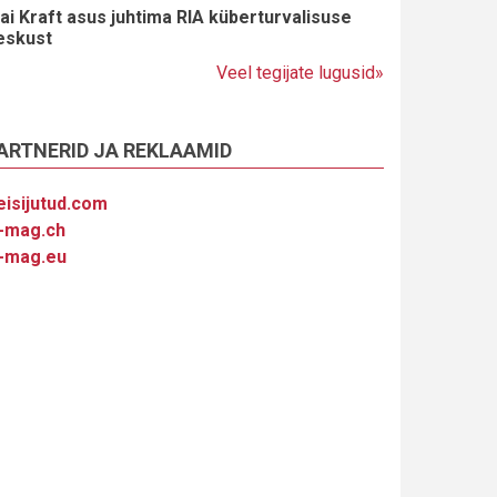
ai Kraft asus juhtima RIA küberturvalisuse
eskust
Veel tegijate lugusid»
ARTNERID JA REKLAAMID
eisijutud.com
-mag.ch
-mag.eu