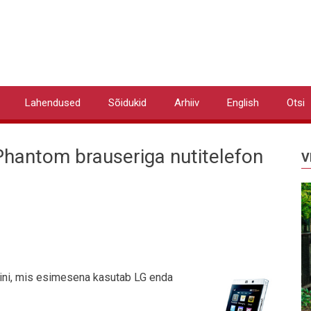
Lahendused
Sõidukid
Arhiiv
English
Otsi
Phantom brauseriga nutitelefon
V
ini, mis esimesena kasutab LG enda