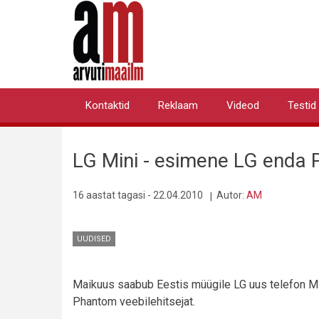
Liigu
edasi
põhisisu
juurde
Kontaktid
Reklaam
Videod
Testid
Primary
links
LG Mini - esimene LG enda 
16 aastat tagasi - 22.04.2010
Autor:
AM
UUDISED
Maikuus saabub Eestis müügile LG uus telefon M
Phantom veebilehitsejat.