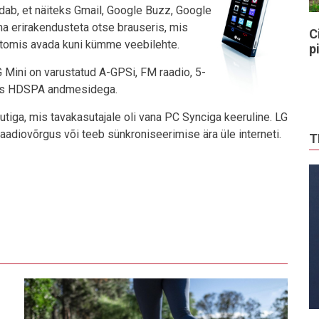
dab, et näiteks Gmail, Google Buzz, Google
a erirakendusteta otse brauseris, mis
C
antomis avada kuni kümme veebilehte.
p
G Mini on varustatud A-GPSi, FM raadio, 5-
bps HDSPA andmesidega.
tiga, mis tavakasutajale oli vana PC Synciga keeruline. LG
iraadiovõrgus või teeb sünkroniseerimise ära üle interneti.
T