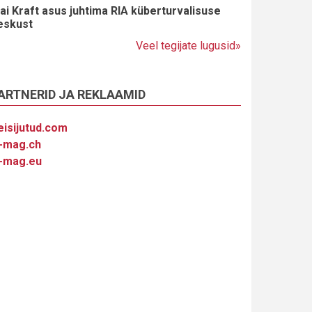
ai Kraft asus juhtima RIA küberturvalisuse
eskust
Veel tegijate lugusid»
ARTNERID JA REKLAAMID
eisijutud.com
-mag.ch
-mag.eu