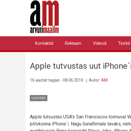
Liigu
edasi
põhisisu
juurde
Kontaktid
Reklaam
Videod
Testid
Primary
links
Apple tutvustas uut iPhone´
16 aastat tagasi - 08.06.2010
Autor:
AM
UUDISED
Apple tutvustas USA's San Fransiscos toimuval 
põlvkonna iPhone´i. Nagu õunafirmale tavaks, näi
avalikkusele firma tegevjuht Steve Jobs. iPhone