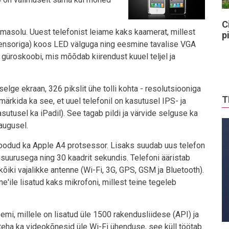
C
masolu. Uuest telefonist leiame kaks kaamerat, millest
p
sensoriga) koos LED välguga ning eesmine tavalise VGA
a güroskoobi, mis mõõdab kiirendust kuuel teljel ja
lge ekraan, 326 pikslit ühe tolli kohta - resolutsiooniga
T
märkida ka see, et uuel telefonil on kasutusel IPS- ja
utusel ka iPadil). See tagab pildi ja värvide selguse ka
augusel.
 toodud ka Apple A4 protsessor. Lisaks suudab uus telefon
suurusega ning 30 kaadrit sekundis. Telefoni ääristab
iki vajalikke antenne (Wi-Fi, 3G, GPS, GSM ja Bluetooth).
'ile lisatud kaks mikrofoni, millest teine tegeleb
mi, millele on lisatud üle 1500 rakendusliidese (API) ja
k teha ka videokõnesid üle Wi-Fi ühenduse, see küll töötab