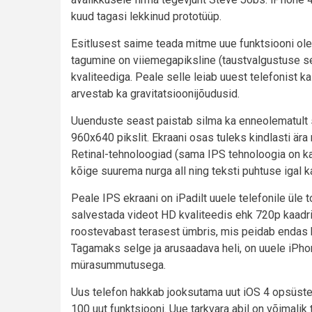
kuud tagasi lekkinud prototüüp.
Esitlusest saime teada mitme uue funktsiooni ole
tagumine on viiemegapiksline (taustvalgustuse 
kvaliteediga. Peale selle leiab uuest telefonist k
arvestab ka gravitatsioonijõudusid.
Uuenduste seast paistab silma ka enneolematult se
960x640 pikslit. Ekraani osas tuleks kindlasti ära 
Retinal-tehnoloogiad (sama IPS tehnoloogia on kas
kõige suurema nurga all ning teksti puhtuse igal k
Peale IPS ekraani on iPadilt uuele telefonile üle
salvestada videot HD kvaliteedis ehk 720p kaadri
roostevabast terasest ümbris, mis peidab endas kõ
Tagamaks selge ja arusaadava heli, on uuele iPhone
mürasummutusega.
Uus telefon hakkab jooksutama uut iOS 4 opsüstee
100 uut funktsiooni. Uue tarkvara abil on võimali