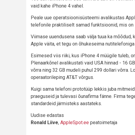
vaid kahe iPhone 4 vahel.
Peale uue operatsioonisüsteemi avalikustas Appl
telefonile praktiliselt samad funktsioonid, mis on
Viimase uuendusena saab välja tuua ka mõõdud, k
Apple väita, et tegu on õhukeseima nutitelefonig
Esimesed viis riiki, kus iPhone 4 müügile tuleb,
Plenaarkõnel avalikustati vaid USA hinnad - 16 GB
võrra ning 32 GB mudeli puhul 299 dollari võrra. 
operaatorileping AT&T võrgus.
Kuigi sama telefoni prototüüp lekkis juba mitmei
praeguseid ja tulevasi õunafirma fänne. Firma tege
standardeid järmisteks aastateks.
Uudise edastas
Ronald Liive
,
AppleSpot.ee
peatoimetaja