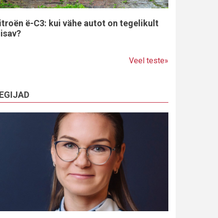
itroën ë-C3: kui vähe autot on tegelikult
iisav?
Veel teste»
EGIJAD