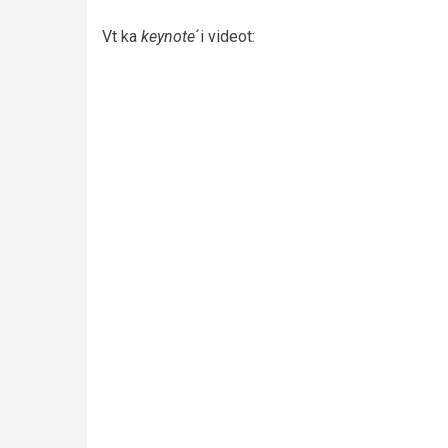
Vt ka
keynote
´i videot: