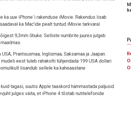
M
k
e ka uue iPhone´i rakenduse iMovie. Rakendus lisab
 saadaval ka Mac'ide pealt tuntud iMovie tarkvaral.
õigest 9,3mm õhuke. Selliste numbrite juures julgeb
P
a maailmas.
R
 on USA, Prantsusmaa, Inglismaa, Saksamaa ja Jaapan.
O
 mudeli eest tuleb rahakotti tühjendada 199 USA dollari
O
Loomulikult lisandub sellele ka kaheaastane
d kuid tagasi, suutis Apple taaskord hämmastada paljusid
vjuht julges väita, et iPhone 4 tõstab nutitelefonide