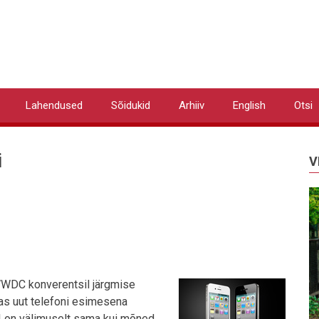
Lahendused
Sõidukid
Arhiiv
English
Otsi
i
V
WWDC konverentsil järgmise
tas uut telefoni esimesena
 4 on välimuselt sama kui mõned