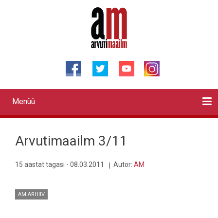
Liigu
edasi
põhisisu
juurde
Menüü
Primary
links
Kontaktid
Reklaam
Videod
Testid
Lahendused
Sõidukid
Arhiiv
English
Otsi
Arvutimaailm 3/11
15 aastat tagasi - 08.03.2011
Autor:
AM
AM ARHIIV