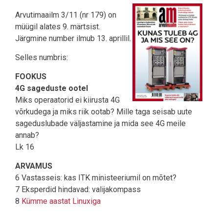
Arvutimaailm 3/11 (nr 179) on
müügil alates 9. märtsist.
Järgmine number ilmub 13. aprillil.
Selles numbris:
FOOKUS
4G sageduste ootel
Miks operaatorid ei kiirusta 4G
võrkudega ja miks riik ootab? Mille taga seisab uute
sageduslubade väljastamine ja mida see 4G meile
annab?
Lk 16
ARVAMUS
6 Vastasseis: kas ITK ministeeriumil on mõtet?
7 Eksperdid hindavad: valijakompass
8
Kümme aastat Linuxiga