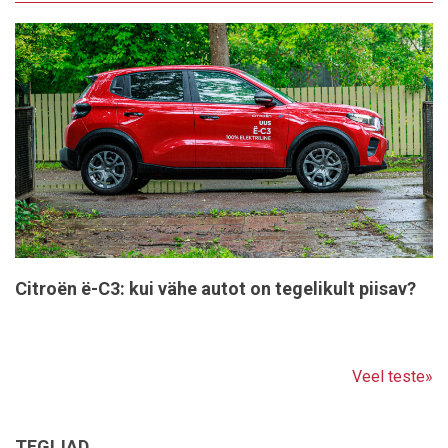
Citroën ë-C3: kui vähe autot on tegelikult piisav?
Veel teste»
TEGIJAD