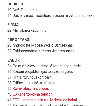
UUDISED
10 CeBIT uues kuues
14 Uus ja vanad: mobiiliprotsessor arvutist kiiremaks
FIRMA
22 MicroLinki kadumine
REPORTAAŽ
28 Androidine Mobile World Barcelonas
32 Esitlusseadmete mess Amsterdamis
LABOR
34 Point of View – tahvel õlistele näppudele
36 Epsoni projektor ajab servad sirgeks
37 HP lai turunduskombain
38 Edifier – ilus kõlar sülerile
39
Kõvaketas, mis uppus
40
LG kahe töökoha telefon
41
ZTE – mandrihiinlaste Android on kohal
42 Suures testis väikesed arvutid – testisime