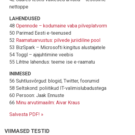
nettoppe
LAHENDUSED
48
Opennode – kodumaine vaba pilveplatvorm
50 Parimad Eesti e-teenused
52
Raamatuarvustus: pilvede juriidiline pool
53 BizSpark – Microsofti kingitus alustajatele
54 Toggl – ajajuhtimine veebis
55 Lihtne lahendus: teeme ise e-raamatu
INIMESED
56 Suhtlusvõrgud: blogid, Twitter, foorumid
58 Seltskond: poliitikud IT-valimislubadustega
60 Persoon: Jaak Ennuste
66
Minu arvutimaailm: Aivar Kraus
Salvesta PDF! »
VIIMASED TESTID