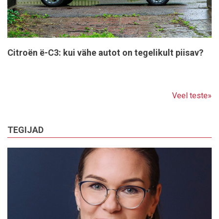
Citroën ë-C3: kui vähe autot on tegelikult piisav?
Veel teste»
TEGIJAD