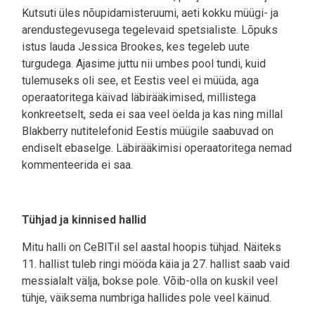
Kutsuti üles nõupidamisteruumi, aeti kokku müügi- ja
arendustegevusega tegelevaid spetsialiste. Lõpuks
istus lauda Jessica Brookes, kes tegeleb uute
turgudega. Ajasime juttu nii umbes pool tundi, kuid
tulemuseks oli see, et Eestis veel ei müüda, aga
operaatoritega käivad läbirääkimised, millistega
konkreetselt, seda ei saa veel öelda ja kas ning millal
Blakberry nutitelefonid Eestis müügile saabuvad on
endiselt ebaselge. Läbirääkimisi operaatoritega nemad
kommenteerida ei saa.
Tühjad ja kinnised hallid
Mitu halli on CeBITil sel aastal hoopis tühjad. Näiteks
11. hallist tuleb ringi mööda käia ja 27. hallist saab vaid
messialalt välja, bokse pole. Võib-olla on kuskil veel
tühje, väiksema numbriga hallides pole veel käinud.