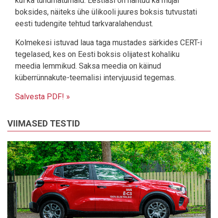
kui ka tundmatumaid. Eestlasi on nähtud ka mujal
boksides, näiteks ühe ülikooli juures boksis tutvustati
eesti tudengite tehtud tarkvaralahendust.
Kolmekesi istuvad laua taga mustades särkides CERT-i
tegelased, kes on Eesti boksis olijatest kohaliku
meedia lemmikud. Saksa meedia on käinud
küberrünnakute-teemalisi intervjuusid tegemas.
Salvesta PDF! »
VIIMASED TESTID