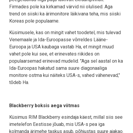
Firmades pole ka kirkamad värvid nii olulised. Aga
trend on siiski ka ärimonitore läikivana teha, mis siiski
Koreas pole populaarne.
Küsimusele, kas on mingit vahet toodetel, mis tulevad
Venemaale ja Ida-Euroopasse võrreldes Lääne-
Euroopa ja USA kaubaga vastab Ha, et mingit muud
vahet pole kui see, et erinevates riikides on
populaarsemad erinevad mudelid. "Aga sel aastal on ka
Ida-Euroopas hakatud sama suure diagonaaliga
monitore ostma kui näiteks USA-s, vahed vähenevad,"
tõdeb Ha.
Blackberry boksis aega viitmas
Küsimus RIM Blackberry esindaja käest, millal siis see
imetelefon Eestisse jõuab, mis USA-s pea iga
kolmanda ärimehe taskus asub, põhjustas suure ajakao.