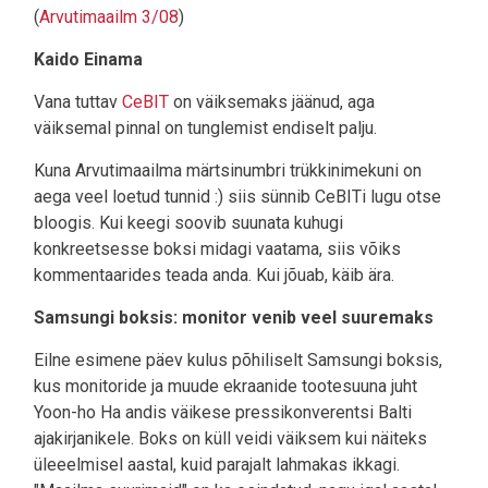
(
Arvutimaailm 3/08
)
Kaido Einama
Vana tuttav
CeBIT
on väiksemaks jäänud, aga
väiksemal pinnal on tunglemist endiselt palju.
Kuna Arvutimaailma märtsinumbri trükkinimekuni on
aega veel loetud tunnid :) siis sünnib CeBITi lugu otse
bloogis. Kui keegi soovib suunata kuhugi
konkreetsesse boksi midagi vaatama, siis võiks
kommentaarides teada anda. Kui jõuab, käib ära.
Samsungi boksis: monitor venib veel suuremaks
Eilne esimene päev kulus põhiliselt Samsungi boksis,
kus monitoride ja muude ekraanide tootesuuna juht
Yoon-ho Ha andis väikese pressikonverentsi Balti
ajakirjanikele. Boks on küll veidi väiksem kui näiteks
üleeelmisel aastal, kuid parajalt lahmakas ikkagi.