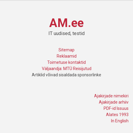
AM.ee
IT uudised, testid
Sitemap
Reklaamid
Toimetuse kontaktid
Väljaandja: MTÜ Reisijutud
Artiklid võivad sisaldada sponsorlinke
Ajakirjade nimekiri
Ajakirjade arhiiv
PDF-id Issuus
Alates 1993
In English