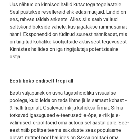
Uus nähtus on kinnised hallid kutsetega tegelastele.
Seal püütakse resellereid ehk edasimüüjaid. Lindid on
ees, rahvas täidab ankeete. Alles siis saab valitud
seltskond bokside vahele, kus jagatakse rammusamat
nänni. Eksponendid on tüdinud suurest nännikaost, mis
on tingitud kohalike koolijütside aktiivsest tegevusest.
Kinnistes hallides on iga ringijalutaja potentsiaalne
ostja.
Eesti boks endiselt trepi all
Eesti väljapanek on üsna tagasihoidliku visuaalse
poolega, kuid leida on teda lihtne jälle samast kohast -
9. halli trepi alt. Osalevad riik ja kaheksa firmat. Silma
torkavad igasugused e-teenused: e-õpe, e-riik ja e-
valimised. e-politseid oma autoga sel aastal pole. See-
eest näib politseiteema sakslaste seas populaarne
olevat, mitmel pool hallides on Saksa politsei oma