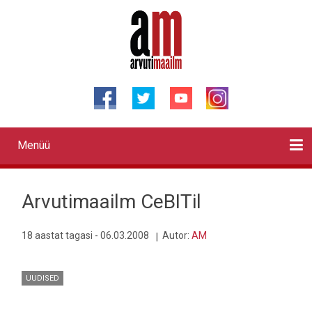
Liigu
edasi
põhisisu
juurde
Menüü
Primary
links
Kontaktid
Reklaam
Videod
Testid
Lahendused
Sõidukid
Arhiiv
English
Otsi
Arvutimaailm CeBITil
18 aastat tagasi - 06.03.2008
Autor:
AM
UUDISED