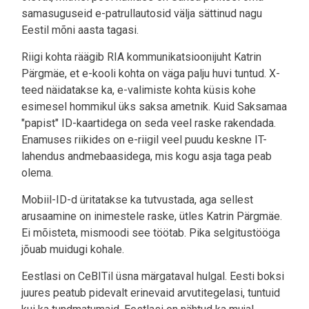
samasuguseid e-patrullautosid välja sättinud nagu
Eestil mõni aasta tagasi.
Riigi kohta räägib RIA kommunikatsioonijuht Katrin
Pärgmäe, et e-kooli kohta on väga palju huvi tuntud. X-
teed näidatakse ka, e-valimiste kohta küsis kohe
esimesel hommikul üks saksa ametnik. Kuid Saksamaa
"papist" ID-kaartidega on seda veel raske rakendada.
Enamuses riikides on e-riigil veel puudu keskne IT-
lahendus andmebaasidega, mis kogu asja taga peab
olema.
Mobiil-ID-d üritatakse ka tutvustada, aga sellest
arusaamine on inimestele raske, ütles Katrin Pärgmäe.
Ei mõisteta, mismoodi see töötab. Pika selgitustööga
jõuab muidugi kohale.
Eestlasi on CeBITil üsna märgataval hulgal. Eesti boksi
juures peatub pidevalt erinevaid arvutitegelasi, tuntuid