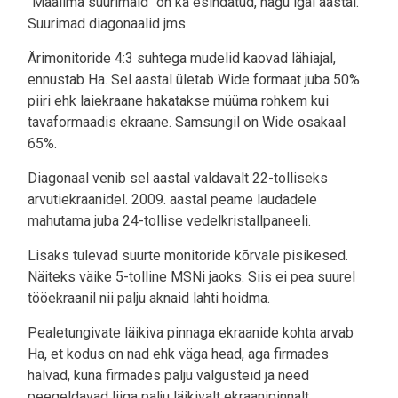
"Maailma suurimaid" on ka esindatud, nagu igal aastal.
Suurimad diagonaalid jms.
Ärimonitoride 4:3 suhtega mudelid kaovad lähiajal,
ennustab Ha. Sel aastal ületab Wide formaat juba 50%
piiri ehk laiekraane hakatakse müüma rohkem kui
tavaformaadis ekraane. Samsungil on Wide osakaal
65%.
Diagonaal venib sel aastal valdavalt 22-tolliseks
arvutiekraanidel. 2009. aastal peame laudadele
mahutama juba 24-tollise vedelkristallpaneeli.
Lisaks tulevad suurte monitoride kõrvale pisikesed.
Näiteks väike 5-tolline MSNi jaoks. Siis ei pea suurel
tööekraanil nii palju aknaid lahti hoidma.
Pealetungivate läikiva pinnaga ekraanide kohta arvab
Ha, et kodus on nad ehk väga head, aga firmades
halvad, kuna firmades palju valgusteid ja need
peegeldavad liiga palju läikivalt ekraanipinnalt.