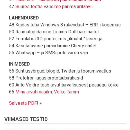
42
Suures testis valisime parima äritahvli
LAHENDUSED
48 Kuidas teha Windows 8 rakendust – ERR-i kogemus
50 Raamatupidamine Linuxis Dollibarri näitel
52 Formlabsi 3D printer, mis „ilmutab“ laseriga
54 Kasutatavuse parandamine Cherry näitel
55 Whatsapp – ja SMSi pole varsti vaja
INIMESED
56 Suhtlusvõrgud, blogid, Twitter ja foorumivaatlus
58 Prototron jagas prototüübirahasid
60 Anto Veldre teab arvutiturvalisusest peaaegu kõike
66
Minu arvutimaailm: Veiko Tamm
Salvesta PDF! »
VIIMASED TESTID