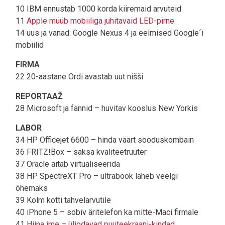
10 IBM ennustab 1000 korda kiiremaid arvuteid
11
Apple müüb mobiiliga juhitavaid LED-pirne
14 uus ja vanad: Google Nexus 4 ja eelmised Google´i
mobiilid
FIRMA
22 20-aastane Ordi avastab uut nišši
REPORTAAŽ
28 Microsoft ja fännid – huvitav kooslus New Yorkis
LABOR
34 HP Officejet 6600 – hinda väärt sooduskombain
36 FRITZ!Box – saksa kvaliteetruuter
37 Oracle aitab virtualiseerida
38 HP SpectreXT Pro – ultrabook läheb veelgi
õhemaks
39 Kolm kotti tahvelarvutile
40 iPhone 5 – sobiv äritelefon ka mitte-Maci firmale
41
Hiina ime – üliodavad puuteekraani-kindad