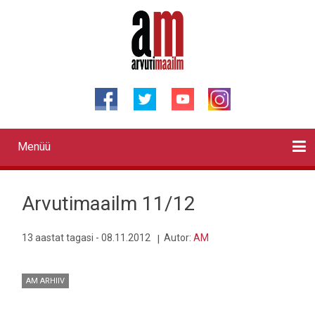
Liigu
edasi
põhisisu
juurde
Menüü
Primary
links
Kontaktid
Reklaam
Videod
Testid
Lahendused
Sõidukid
Arhiiv
English
Otsi
Arvutimaailm 11/12
13 aastat tagasi - 08.11.2012
Autor:
AM
AM ARHIIV