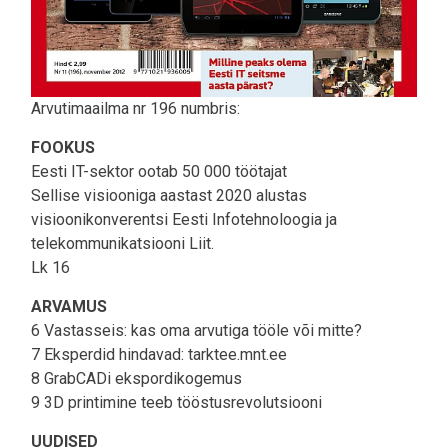
Arvutimaailma nr 196 numbris:
FOOKUS
Eesti IT-sektor ootab 50 000 töötajat
Sellise visiooniga aastast 2020 alustas
visioonikonverentsi Eesti Infotehnoloogia ja
telekommunikatsiooni Liit.
Lk 16
ARVAMUS
6 Vastasseis: kas oma arvutiga tööle või mitte?
7 Eksperdid hindavad: tarktee.mnt.ee
8 GrabCADi ekspordikogemus
9 3D printimine teeb tööstusrevolutsiooni
UUDISED