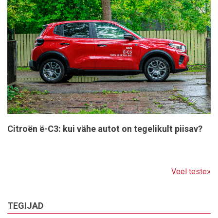
Citroën ë-C3: kui vähe autot on tegelikult piisav?
Veel teste»
TEGIJAD